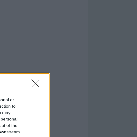
sonal or
ection to
ou may
 personal
out of the
 downstream