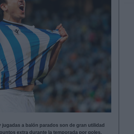
 y jugadas a balón parados son de gran utilidad
untos extra durante la temporada por goles,