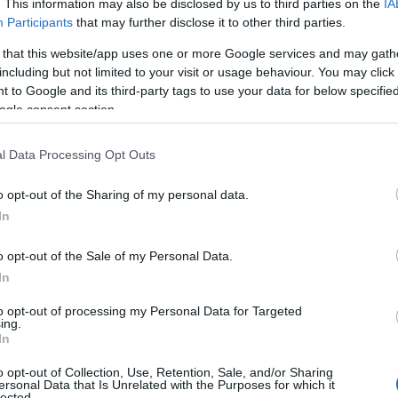
. This information may also be disclosed by us to third parties on the
IA
wski, Gündogan.
Participants
that may further disclose it to other third parties.
 that this website/app uses one or more Google services and may gath
Gündogan.
including but not limited to your visit or usage behaviour. You may click 
 to Google and its third-party tags to use your data for below specifi
unio: ¿Cómo funcionan?
ogle consent section.
res de mercado empiezan a subir en Comunio tras
muchas comunidades la temporada 23/24. A
l Data Processing Opt Outs
ción, explicamos cómo funciona este aspecto
tal en el juego.
o opt-out of the Sharing of my personal data.
In
o opt-out of the Sale of my Personal Data.
In
to opt-out of processing my Personal Data for Targeted
ing.
, Ayoze.
In
iranda, Willian José, Marc Roca.
o opt-out of Collection, Use, Retention, Sale, and/or Sharing
ersonal Data that Is Unrelated with the Purposes for which it
lected.