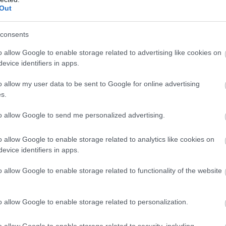
 Isco, Marc Roca, Rodri.
Out
consents
o allow Google to enable storage related to advertising like cookies on
araz; Roger.
evice identifiers in apps.
x Fernández.
o allow my user data to be sent to Google for online advertising
hís, Álex Fernández; Rubén Alcaraz, Lucas Pires.
s.
to allow Google to send me personalized advertising.
o allow Google to enable storage related to analytics like cookies on
evice identifiers in apps.
o allow Google to enable storage related to functionality of the website
 Carles Pérez.
o allow Google to enable storage related to personalization.
o allow Google to enable storage related to security, including