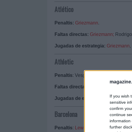
Atlético
Penaltis:
Griezmann
.
Faltas directas:
Griezmann;
Rodrigo
Jugadas de estrategia:
Griezmann
,
Athletic
Penaltis
: Vesga, Raúl García, Sancet
magazine
Faltas directas
:
Muniain
, Álex Beren
If you wish 
Jugadas de estrategia
:
Muniain
, Ál
sensitive in
confirm you
Barcelona
continue se
information 
further disc
Penaltis
:
Lewandowski
.