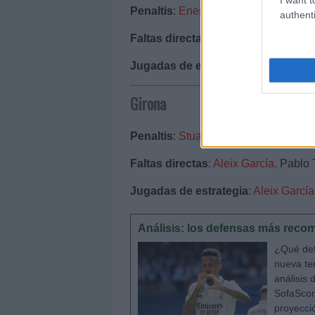
Penaltis
:
Enes Ünal;
Mata.
authenti
Faltas directas
: Enes Ünal; Arambarr
Jugadas de estrategia
: Arambarri; 
Girona
Penaltis
:
Stuani,
Tsygankov.
Faltas directas
:
Aleix García,
Pablo T
Jugadas de estrategia
:
Aleix García
Análisis: los defensas más reco
¿Qué def
nueva te
análisis 
SofaScor
proyecci