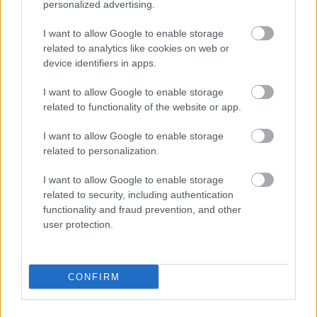
personalized advertising.
Faltas directas
:
Darder,
Dani Rodríguez.
I want to allow Google to enable storage
Jugadas de estrategia
:
Darder
, Dani Rodríguez.
related to analytics like cookies on web or
device identifiers in apps.
Osasuna
I want to allow Google to enable storage
related to functionality of the website or app.
Penaltis
:
Budimir.
I want to allow Google to enable storage
Faltas directas
:
Rubén García
; José Arnaiz.
related to personalization.
Jugadas de estrategia
: Rubén García; Moi Gómez, José
I want to allow Google to enable storage
Arnaiz.
related to security, including authentication
functionality and fraud prevention, and other
Rayo Vallecano
user protection.
Penaltis
:
Isi,
RDT.
CONFIRM
Faltas directas
: Embarba, Isi.
Jugadas de estrategia
: Embarba, Isi, Álvaro, Trejo.