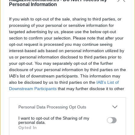
Personal Information
Penaltis
: Stuani, Tsygankov, Abel Ruiz.
If you wish to opt-out of the sale, sharing to third parties, or
Faltas directas
: Tsygankov.
processing of your personal or sensitive information for
targeted advertising by us, please use the below opt-out
Jugadas de estrategia
: Tsygankov, Miguel Gutiérrez.
section to confirm your selection. Please note that after your
opt-out request is processed you may continue seeing
Análisis: los defensas más recomendables para
interest-based ads based on personal information utilized by
24/25
us or personal information disclosed to third parties prior to
your opt-out. You may separately opt-out of the further
¿Qué defensas pueden ser los
disclosure of your personal information by third parties on the
más recomendables para la nueva
IAB’s list of downstream participants. This information may
temporada 2024/25? Comunio
also be disclosed by us to third parties on the
IAB’s List of
Magazine te trae un análisis
Downstream Participants
that may further disclose it to other
detallado de cómo funcionan las
third parties.
valoraciones en esta posición y los
defensores con mejor proyección
Please note that this website/app uses one or more Google
Personal Data Processing Opt Outs
de puntos.
services and may gather and store information including but
not limited to your visit or usage behaviour. You may click to
I want to opt-out of the Sharing of my
personal data.
grant or deny consent to Google and its third-party tags to
Opted In
Las Palmas
use your data for below specified purposes in below Google