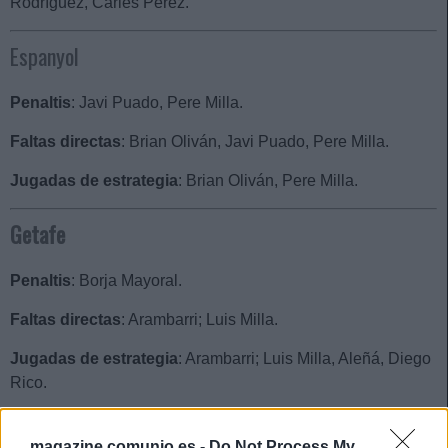
Rodríguez, Carles Pérez.
Espanyol
Penaltis
: Javi Puado, Pere Milla.
Faltas directas
: Brian Oliván, Javi Puado, Pere Milla.
Jugadas de estrategia
: Brian Oliván, Pere Milla.
Getafe
Penaltis
: Borja Mayoral.
Faltas directas
: Arambarri; Luis Milla.
Jugadas de estrategia
: Arambarri; Luis Milla, Aleñá, Diego
Rico.
Girona
magazine.comunio.es -
Do Not Process My