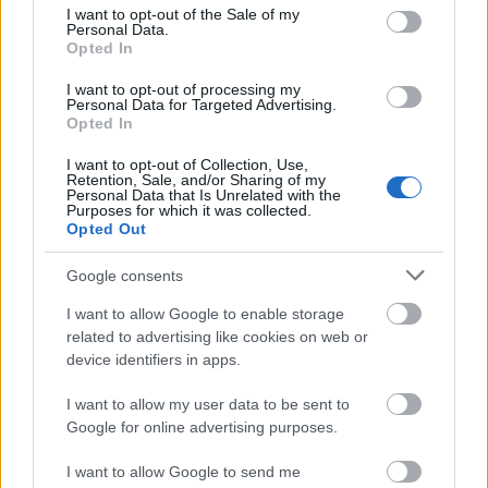
consent section.
I want to opt-out of the Sale of my
Personal Data.
Penaltis
: Mata, Manu Fuster.
Opted In
Faltas directas
: Sandro, Januzaj, Manu Fuster, Iván Gil.
I want to opt-out of processing my
Personal Data for Targeted Advertising.
Jugadas de estrategia
: Manu Fuster, Januzaj, Sandro, Iván
Opted In
Gil, Moleiro.
I want to opt-out of Collection, Use,
Retention, Sale, and/or Sharing of my
Leganés
Personal Data that Is Unrelated with the
Purposes for which it was collected.
Opted Out
Penaltis
: Raba, Diego García, De la Fuente.
Google consents
Faltas directas
: Dani Raba, Roberto López.
I want to allow Google to enable storage
related to advertising like cookies on web or
Jugadas de estrategia
: Dani Raba, Roberto López, Juan
device identifiers in apps.
Cruz.
I want to allow my user data to be sent to
Mallorca
Google for online advertising purposes.
I want to allow Google to send me
Penaltis
:
Muriqi
; Darder.