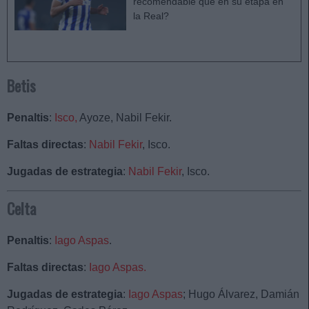
recomendable que en su etapa en
la Real?
Betis
Penaltis
:
Isco,
Ayoze, Nabil Fekir.
Faltas directas
:
Nabil Fekir
, Isco.
Jugadas de estrategia
:
Nabil Fekir
, Isco.
Celta
Penaltis
:
Iago Aspas
.
Faltas directas
:
Iago Aspas.
Jugadas de estrategia
:
Iago Aspas
; Hugo Álvarez, Damián