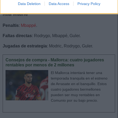
Data Deletion
Data Access
Privacy Policy
Real Madrid
Penaltis
:
Mbappé
.
Faltas directas
: Rodrygo, Mbappé, Guler.
Jugadas de estrategia
: Modric, Rodrygo, Guler.
Consejos de compra - Mallorca: cuatro jugadores
rentables por menos de 2 millones
El Mallorca intentará tener una
temporada tranquila en el estreno
de Arrasate en el banquillo. Estos
cuatro jugadores bermellones
pueden ser muy rentables en
Comunio por su bajo precio.