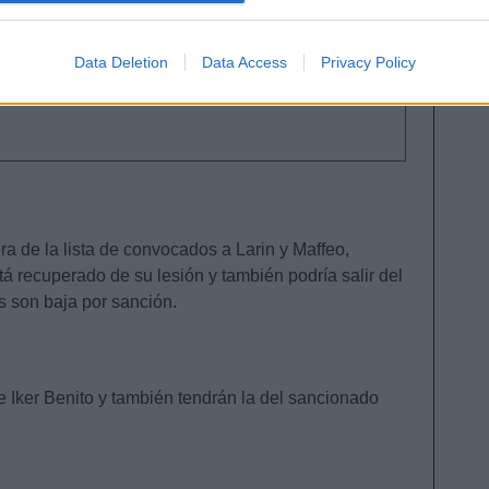
core en este inicio de temporada, ya que no son
 que recordamos de años anteriores. ¿Cambio en su
Data Deletion
Data Access
Privacy Policy
o? ¿Algún bug? Lo analizamos en este artículo
ra de la lista de convocados a Larin y Maffeo,
 recuperado de su lesión y también podría salir del
s son baja por sanción.
de Iker Benito y también tendrán la del sancionado