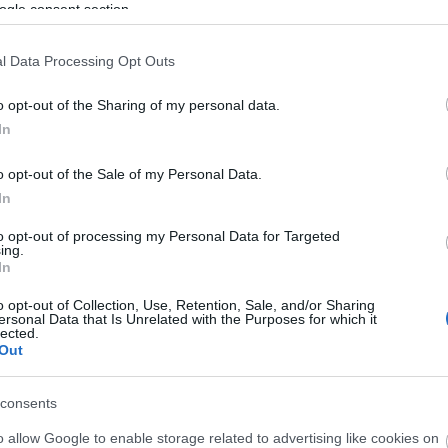
ogle consent section.
l Data Processing Opt Outs
o opt-out of the Sharing of my personal data.
In
do, si bien Eder Sarabia aseguró en rueda de prensa
co franjiverde sí confirmó que André Silva podría jugar
o opt-out of the Sale of my Personal Data.
 más pistas sobre un equipo que, probablemente,
In
al que inició el campeonato ante el Betis.
to opt-out of processing my Personal Data for Targeted
ing.
In
o opt-out of Collection, Use, Retention, Sale, and/or Sharing
so a los pericos tras una cesión en el Huesca, es la
ersonal Data that Is Unrelated with the Purposes for which it
nzález. Pere Milla y Miguel Rubio podrían ser
lected.
Out
a el Atlético.
consents
o allow Google to enable storage related to advertising like cookies on
, pero sigue sin poder contar con los no inscritos,