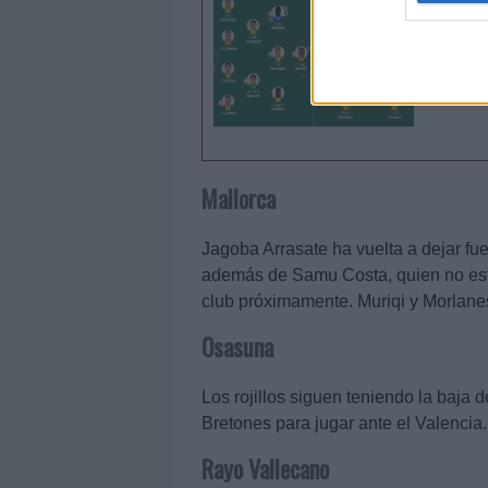
de SofaS
cómo las
algoritm
Mallorca
Jagoba Arrasate ha vuelta a dejar fue
además de Samu Costa, quien no está
club próximamente. Muriqi y Morlane
Osasuna
Los rojillos siguen teniendo la baja 
Bretones para jugar ante el Valencia.
Rayo Vallecano