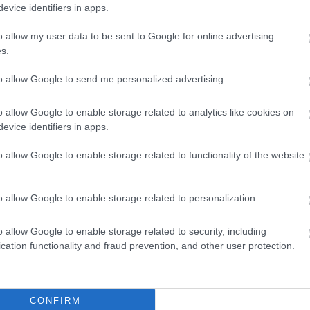
evice identifiers in apps.
a ni aligerado masa salarial. Se desconoce también
orja Mayora parece recuperado. Si no sale ningún
o allow my user data to be sent to Google for online advertising
que Bordalás repita el once que jugó en Vigo.
s.
to allow Google to send me personalized advertising.
 está marcada por la salida de Krejci rumbo al
o allow Google to enable storage related to analytics like cookies on
e Álex Moreno. Stuani ha vuelto a entrenar con el
evice identifiers in apps.
allecimiento de su padre y estará listo para jugar en
o allow Google to enable storage related to functionality of the website
 once y entrar en él futbolistas cómo Vitor Reis,
o allow Google to enable storage related to personalization.
o allow Google to enable storage related to security, including
asti para el partido, pero no a Arriaga, Matturro y
cation functionality and fraud prevention, and other user protection.
le y puede tener minutos.
e su algoritmo?
CONFIRM
anagers se preguntan qué ha pasado con las notas