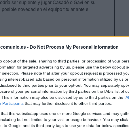
podría ser suplente y jugar Casadó o Gavi en su
posible novedad en el equipo titular ante el
para jugar ante el Alavés. Junior Firpo puede ser la
.comunio.es -
Do Not Process My Personal Information
ocupando el lateral izquierdo.
to opt-out of the sale, sharing to third parties, or processing of your per
formation for targeted advertising by us, please use the below opt-out s
r selection. Please note that after your opt-out request is processed y
as bajas. Giraldez hará varios cambios en el once tras
eing interest-based ads based on personal information utilized by us or
el Getafe.
disclosed to third parties prior to your opt-out. You may separately opt-
losure of your personal information by third parties on the IAB’s list of
oleosho regresa al Espanyol. ¿Recomendables?
. This information may also be disclosed by us to third parties on the
IA
Participants
that may further disclose it to other third parties.
viedo sigue fichando y su última incorporación es el
onal croata Josip Brekalo. Por su parte, el Espanyol
 that this website/app uses one or more Google services and may gath
ial el regreso de Luca Koleosho. ¿Buenos fichajes en
including but not limited to your visit or usage behaviour. You may click 
?
 to Google and its third-party tags to use your data for below specifi