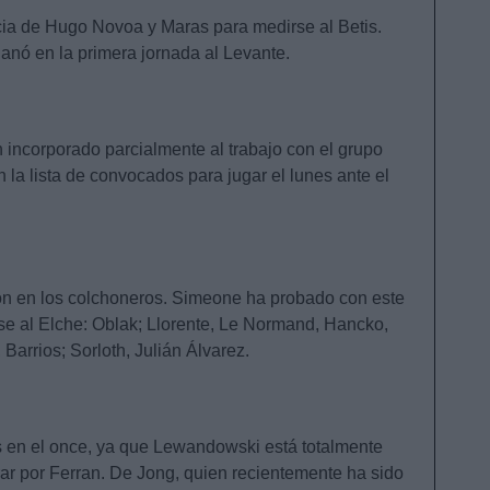
cia de Hugo Novoa y Maras para medirse al Betis.
ganó en la primera jornada al Levante.
incorporado parcialmente al trabajo con el grupo
 la lista de convocados para jugar el lunes ante el
ón en los colchoneros. Simeone ha probado con este
se al Elche: Oblak; Llorente, Le Normand, Hancko,
arrios; Sorloth, Julián Álvarez.
s en el once, ya que Lewandowski está totalmente
rar por Ferran. De Jong, quien recientemente ha sido