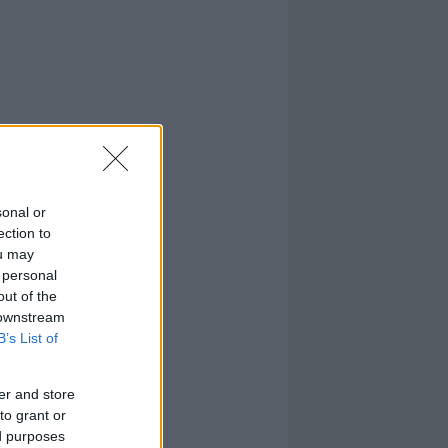
sonal or
ection to
ou may
 personal
out of the
 downstream
B’s List of
er and store
to grant or
ed purposes