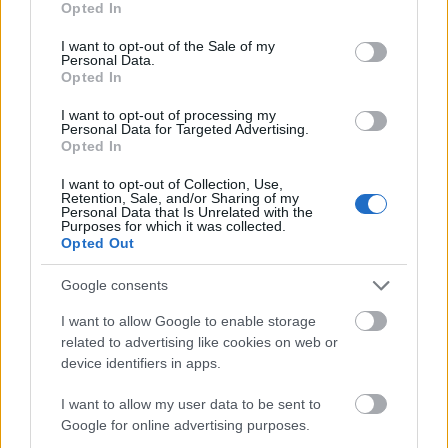
Top Comunio: los mejores equipos tras la primera
Opted In
use your data for below specified purposes in below Google
vuelta
consent section.
I want to opt-out of the Sale of my
El Barcelona va tercero en LaLiga,
Personal Data.
Opted In
pero es el equipo que más puntos
ha conseguido en Comunio en la
I want to opt-out of processing my
primera vuelta.
Personal Data for Targeted Advertising.
Opted In
I want to opt-out of Collection, Use,
Retention, Sale, and/or Sharing of my
Personal Data that Is Unrelated with the
Purposes for which it was collected.
Gayà entrena con el grupo
Opted Out
Google consents
El Valencia jugará el domingo contra la Real Sociedad en
un partido que no se perderá el capitán ché, José Luis
I want to allow Google to enable storage
Gayà. El defensa fue baja en la Copa por una contusión en
related to advertising like cookies on web or
el empeine producida ante el Sevilla de la que ya está
device identifiers in apps.
plenamente recuperado. Fran Pérez también ha trabajado
I want to allow my user data to be sent to
esta semana con normalidad y puede reaparecer contra los
Google for online advertising purposes.
txuri-urdin.