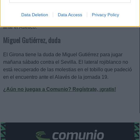
perderse el partido de Copa en Almería. La mala noticia
para Borja Jiménez es que Cissé no ha entrenado, por lo
Data Deletion
Data Access
Privacy Policy
que se convierte en duda para el compromiso de mañana
ante el Atlético.
Miguel Gutiérrez, duda
El Girona tiene la duda de Miguel Gutiérrez para jugar
mañana sábado contra el Sevilla. El lateral rojiblanco no
está recuperado de las molestias en el tobillo que padeció
en el encuentro ante el Alavés de la jornada 19.
¿Aún no juegas a Comunio? Regístrate, ¡gratis!