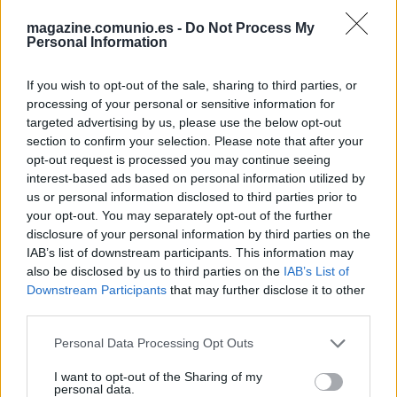
partido de Copa ante el Celta y estará de baja 3-4 semanas.
magazine.comunio.es -
Do Not Process My
Morlanes, lesionado en la rodilla
Personal Information
If you wish to opt-out of the sale, sharing to third parties, or
La participación en la Supercopa de España dejó un
processing of your personal or sensitive information for
lesionado en el Mallorca, el mediocentro Manu Morlanes. El
targeted advertising by us, please use the below opt-out
jugador bermellón sufre una lesión en el ligamento lateral
section to confirm your selection. Please note that after your
interno de la rodilla y podría estar de baja entre 6 y 8
opt-out request is processed you may continue seeing
semanas.
interest-based ads based on personal information utilized by
us or personal information disclosed to third parties prior to
Pellegrini no recupera lesionados
your opt-out. You may separately opt-out of the further
disclosure of your personal information by third parties on the
El Betis se enfrentará mañana al Alavés sin novedades en
IAB’s list of downstream participants. This information may
also be disclosed by us to third parties on the
IAB’s List of
la enfermería. Lo Celso, Bellerín, Carvalho y Chimy Ávila
Downstream Participants
that may further disclose it to other
siguen lesionados, al igual que Aitor Ruibal, quien sufrió un
third parties.
esguince de tobillo en el choque copero ante el Barcelona.
Marc Roca ha entrenado con normalidad y regresará a la
Please note that this website/app uses one or more Google
Personal Data Processing Opt Outs
convocatoria.
services and may gather and store information including but
not limited to your visit or usage behaviour. You may click to
I want to opt-out of the Sharing of my
personal data.
grant or deny consent to Google and its third-party tags to