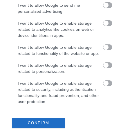
Sorloth, baja varias semanas
I want to allow Google to send me
personalized advertising.
El Atlético de Madrid no podrá contar con Alexander Sorloth
I want to allow Google to enable storage
en las próximas 3 o 4 semanas tras sufrir una lesión
related to analytics like cookies on web or
muscular moderada en el partido de Copa contra el Elche,
device identifiers in apps.
en el que anotó dos goles. Baja significativa para Simeone,
I want to allow Google to enable storage
quien no tendrá a su disposición al noruego en un tramo de
related to functionality of the website or app.
la temporada cargado de partidos de Liga, Copa y
Champions.
I want to allow Google to enable storage
related to personalization.
Por otra parte, Simeone ha ensayado con este once en el
entrenamiento del viernes: Oblak; Molina, Lenglet, Le
I want to allow Google to enable storage
Normand, Javi Galán; Barrios, De Paul, Lino, Simeone;
related to security, including authentication
Julián Álvarez y Griezmann.
functionality and fraud prevention, and other
user protection.
Cissé no entrena
El Leganés ha entrenado este viernes con la novedad de
CONFIRM
Jorge Sáenz, recuperado de las molestias que le hicieron