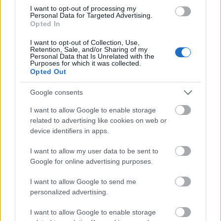
I want to opt-out of processing my
Personal Data for Targeted Advertising.
Opted In
I want to opt-out of Collection, Use,
Carlos Domínguez recibe el alta médica
Retention, Sale, and/or Sharing of my
Personal Data that Is Unrelated with the
Purposes for which it was collected.
El Celta recupera para el partido contra el Cádiz a Carlos
Opted Out
Domínguez y Manquillo, quienes han dejado atrás los
Google consents
problemas físicos de los últimos días. Sin embargo, el
conjunto celeste pierde a Ristic,
I want to allow Google to enable storage
related to advertising like cookies on web or
Fali, lesionado
device identifiers in apps.
El Cádiz se medirá el domingo al Celta en una final por la
I want to allow my user data to be sent to
salvación y no podrá contar Fali, según informó el técnico
Google for online advertising purposes.
Mauricio Pellegrino en sala de prensa. Quien sí estará
I want to allow Google to send me
disponible para el partido es Jeremías Ledesma, quien se
personalized advertising.
ha recuperado de unas molestias.
I want to allow Google to enable storage
Areso entrena al margen