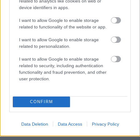
related to analytics like cookies on web or
device identifiers in apps.
Osasuna prepara el partido contra Las Palmas del domingo
con las bajas de Rubén Peña y José Arnaiz y las dudas de
I want to allow Google to enable storage
related to functionality of the website or app.
Juan Cruz y Areso. El primero padece un proceso febril,
mientras que el segundo ha entrenado al margen por
I want to allow Google to enable storage
segundo día consecutivo por una ligera sobrecarga.
related to personalization.
Jordi Martín, baja
I want to allow Google to enable storage
related to security, including authentication
El Getafe viaja a Barcelona con las únicas bajas de
functionality and fraud prevention, and other
Arambarri y Jordi Martín. El extremo no se ha recuperado de
user protection.
las molestias en el hombro que sufrió en la última jornada.
¿Aún no juegas a Comunio? Regístrate, ¡gratis!
CONFIRM
Data Deletion
Data Access
Privacy Policy