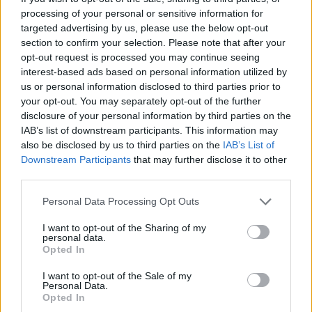
consecutivos con el grupo y podría reaparecer en esta
processing of your personal or sensitive information for
jornada. Por su parte, Joselu será baja entre 2 y 3 semanas
targeted advertising by us, please use the below opt-out
por una lesión de tobillo.
section to confirm your selection. Please note that after your
opt-out request is processed you may continue seeing
Imanol recupera a Becker y Tierney
interest-based ads based on personal information utilized by
us or personal information disclosed to third parties prior to
La Real recibe al Villarreal este viernes con las altas de
your opt-out. You may separately opt-out of the further
Sheraldo Becker y Tierney, recuperados de sus lesiones.
disclosure of your personal information by third parties on the
Por contra, el técnico vasco no podrá contar una semana
IAB’s list of downstream participants. This information may
also be disclosed by us to third parties on the
IAB’s List of
más con Aritz Elustondo y Oyarzabal. El delantero sufre una
Downstream Participants
that may further disclose it to other
leve lesión muscular y podría estar disponible en la jornada
third parties.
27.
Please note that this website/app uses one or more Google
Personal Data Processing Opt Outs
services and may gather and store information including but
Top 5 Comunio: los defensas más en forma en las
not limited to your visit or usage behaviour. You may click to
I want to opt-out of the Sharing of my
últimas 5 jornadas
personal data.
grant or deny consent to Google and its third-party tags to
Opted In
Yuri Berchiche lidera un Top 5 de
use your data for below specified purposes in below Google
mejores defensas de las últimas
consent section.
I want to opt-out of the Sale of my
cinco jornadas en Comunio en el
Personal Data.
que no hay jugadores de Atlético,
Opted In
Girona, Barcelona y Real Madrid.