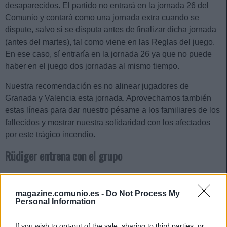
desaparecidos. El partido no entrará en la jornada 26 del
Comunio y contará como una jornada extra cuando se
dispute, salvo si se disputa antes de finalizar dicha jornada
(antes del martes), tal como viene en las Reglas del juego.
En ese caso, sí entraría en la jornada 26 ya que no puede
haber en el juego dos jornadas al mismo tiempo.
Nuestra recomendación es no alinear jugadores de
Granada y Valencia esta jornada. Aprovechamos también
estas líneas para dar nuestro pésame a los familiares de los
fallecidos y mostrar nuestra solidaridad con los afectados
por este trágico incendio.
Rüdiger entrena con el grupo
El Real Madrid se mide el domingo al Sevilla y Antonio
Rüdiger apura sus opciones para estar en el partido. Lo más
magazine.comunio.es -
Do Not Process My
Personal Information
probable es que Ancelotti no corra ningún riesgo con él,
pero el central alemán acumula ya dos entrenamientos
If you wish to opt-out of the sale, sharing to third parties, or