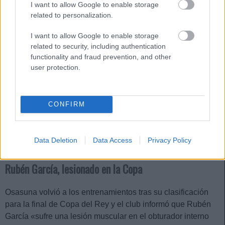
I want to allow Google to enable storage
related to personalization.
I want to allow Google to enable storage
related to security, including authentication
functionality and fraud prevention, and other
user protection.
CONFIRM
Data Deletion
Data Access
Privacy Policy
Rubén García, lesionado en la Copa
Osasuna volvió a los entrenamientos tras su clasificación
para la final de Copa del Rey y el club informó que Rubén
García «sufre una lesión muscular en el obturador interno