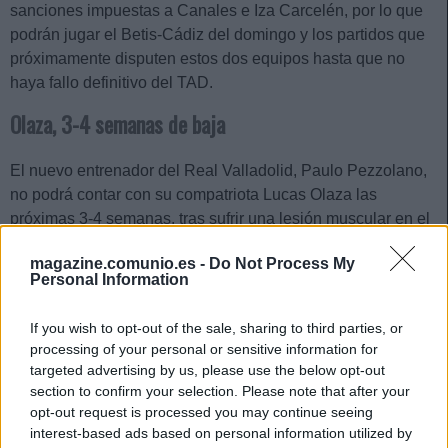
sanciones impuestas a Canales e Iza Carcelén, por lo que
podrán jugar el Betis-Cádiz del domingo y los partidos que
próximamente disputen estos dos equipos hasta que no
haya fallo definitivo del TAD.
Olaza, 3-4 semanas de baja
El nuevo entrenador del Real Valladolid, Paulo Pezzolano,
no podrá contar con su compatriota Lucas Olaza las
próximas 3-4 semanas, tras sufrir una lesión muscular en el
muslo izquierdo. Sergio Escudero será por tanto el lateral
magazine.comunio.es -
Do Not Process My
izquierdo en el debut del técnico contra el Mallorca.
Personal Information
Joan Jordán y Corona, bajas para jugar ante el Celta
If you wish to opt-out of the sale, sharing to third parties, or
processing of your personal or sensitive information for
El Sevilla abrirá la jornada 28 de LaLiga contra el Celta con
targeted advertising by us, please use the below opt-out
las bajas de Ocampos por sanción y Joan Jordan y Corona
section to confirm your selection. Please note that after your
por lesión. El centrocampista se está tratando de un proceso
opt-out request is processed you may continue seeing
inflamatorio en el tendón de Aquiles mientras que Tecatito
interest-based ads based on personal information utilized by