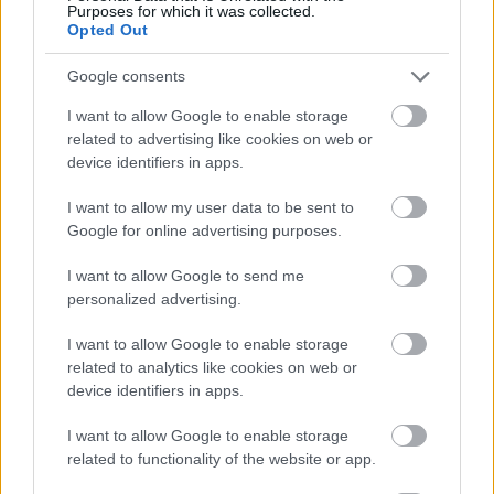
Purposes for which it was collected.
el lateral izquierdo en el duelo ante el Athletic.
Opted Out
Nico, al margen del grupo
Google consents
El Valencia jugará ante el Almería con la duda de Nico
I want to allow Google to enable storage
González. El centrocampista, quien cayó lesionado en la
related to advertising like cookies on web or
device identifiers in apps.
jornada 27, sigue con molestias en su tobillo y este viernes
hizo una parte del entrenamiento con el grupo.
I want to allow my user data to be sent to
Varios tocados en el Villarreal
Google for online advertising purposes.
I want to allow Google to send me
Terrats, Chuwkwueze y Baena tienen algunas molestias
personalized advertising.
físicas, pero, salvo sorpresa, estarán disponibles para
Quique Setién en la visita groguet al Bernabéu. Quien
I want to allow Google to enable storage
related to analytics like cookies on web or
puede causar baja de nuevo es Raúl Albiol, quien sigue con
device identifiers in apps.
molestias. Gerard y Capoue volverán a ser baja una
semana más.
I want to allow Google to enable storage
related to functionality of the website or app.