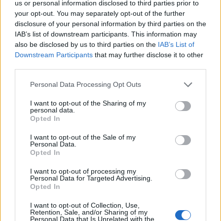
tiene molestias en el abductor.
us or personal information disclosed to third parties prior to
your opt-out. You may separately opt-out of the further
disclosure of your personal information by third parties on the
Valladolid: 4 jugadores que pueden ser más
IAB’s list of downstream participants. This information may
recomendables tras el cambio de entrenador
also be disclosed by us to third parties on the
IAB’s List of
El Real Valladolid prescindió de los
Downstream Participants
that may further disclose it to other
servicios de Pacheta tras la
third parties.
abultada derrota en el Bernabéu y
Please note that this website/app uses one or more Google
ha fichado al uruguayo Pezzolano
Personal Data Processing Opt Outs
services and may gather and store information including but
para tratar de lograr la salvación.
not limited to your visit or usage behaviour. You may click to
I want to opt-out of the Sharing of my
Estos jugadores blanquivioletas
personal data.
grant or deny consent to Google and its third-party tags to
podrían mejorar sus prestaciones
Opted In
use your data for below specified purposes in below Google
con el nuevo técnico y ser más
consent section.
recomendables en Comunio.
I want to opt-out of the Sale of my
Personal Data.
Opted In
Brian Oliván sigue de baja
I want to opt-out of processing my
Personal Data for Targeted Advertising.
Opted In
Luis García informó en rueda de prensa que no podrá contar
con los servicios de Brian Oliván, quien sigue aquejado de
I want to opt-out of Collection, Use,
Retention, Sale, and/or Sharing of my
molestias en el gemelo. Pierre-Gabriel u Óscar Gil ocuparán
Personal Data that Is Unrelated with the