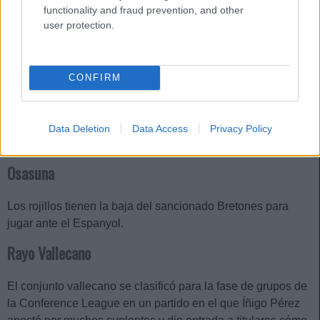
functionality and fraud prevention, and other
user protection.
Mallorca
CONFIRM
Jagoba Arrasate ha vuelto a dejar fuera de la lista de
convocados a Larin y Maffeo. Samu Costa vuelve tras
Data Deletion
Data Access
Privacy Policy
superar una lesión.
Osasuna
Los rojillos tienen la baja del sancionado Bretones para
jugar ante el Espanyol.
Rayo Vallecano
El conjunto vallecano se clasificó para la fase de grupos de
la Conference League en un partido en el que Íñigo Pérez