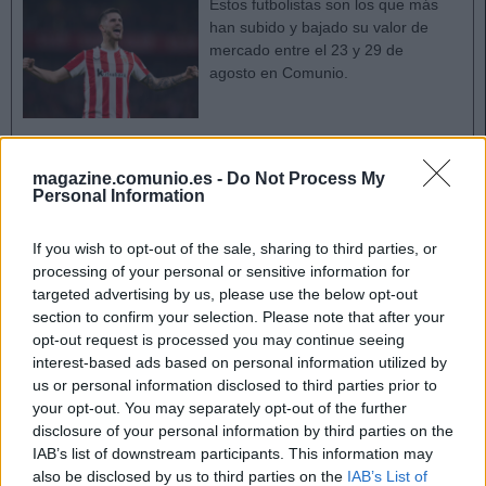
Estos futbolistas son los que más
han subido y bajado su valor de
mercado entre el 23 y 29 de
agosto en Comunio.
magazine.comunio.es -
Do Not Process My
Personal Information
Elche
If you wish to opt-out of the sale, sharing to third parties, or
Eder Sarabia dejó claro en rueda de prensa que Dituro será
processing of your personal or sensitive information for
el portero titular en este partido. Josan está recuperado y
targeted advertising by us, please use the below opt-out
podría tener algunos minutos en el segundo tiempo. El
section to confirm your selection. Please note that after your
conjunto franjiverde está ultimando los fichajes de Malacia
opt-out request is processed you may continue seeing
(Manchester United) y Ziyech (libre).
interest-based ads based on personal information utilized by
us or personal information disclosed to third parties prior to
Espanyol
your opt-out. You may separately opt-out of the further
disclosure of your personal information by third parties on the
IAB’s list of downstream participants. This information may
Urko podría ser la gran novedad del once de Manolo
also be disclosed by us to third parties on the
IAB’s List of
González para jugar ante Osasuna, aunque quizás siga