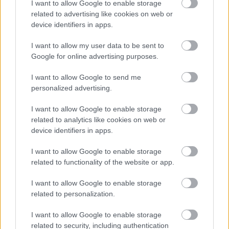
I want to allow Google to enable storage
duda por molestias y Yangel Herrera es baja, dos
related to advertising like cookies on web or
titularísimos para Michel. Además, Juan Carlos Martín se ha
device identifiers in apps.
roto el ligamento cruzado y los rojiblancos tendrán que
fichar otro portero.
I want to allow my user data to be sent to
Google for online advertising purposes.
Levante
I want to allow Google to send me
Julián Calero ha convocado a Mathew Ryan para este
personalized advertising.
partido, si bien se espera que Pablo Cuñat siga cómo titular
I want to allow Google to enable storage
en la portería. Carlos Álvarez tendrá minutos ante el Elche,
related to analytics like cookies on web or
pese a los rumores de su posible salida al Benfica.
device identifiers in apps.
Koyalipou y Matturro siguen de baja.
I want to allow Google to enable storage
related to functionality of the website or app.
Análisis fichajes: Pickel y Urko González, refuerzos
para la medular del Espanyol
I want to allow Google to enable storage
El Espanyol ha reforzado el centro
related to personalization.
del campo con Urko González de
Zárate y Charles Pickel. ¿Buenos
I want to allow Google to enable storage
fichajes en Comunio?
related to security, including authentication