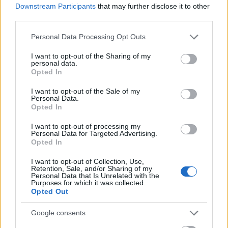
Downstream Participants
that may further disclose it to other
apostando por el equipo que empató a 2 contra la Real, con
third parties.
Dolan y Pere Milla en las bandas.
Please note that this website/app uses one or more Google
Personal Data Processing Opt Outs
Getafe
services and may gather and store information including but
not limited to your visit or usage behaviour. You may click to
I want to opt-out of the Sharing of my
personal data.
grant or deny consent to Google and its third-party tags to
La actualidad del Getafe sigue marcada por las posibles
Opted In
use your data for below specified purposes in below Google
salidas y los no inscritos. La venta de Uche al
consent section.
I want to opt-out of the Sale of my
Wolverhampton se rompió y ahora el posible recurso del
Personal Data.
Getafe para afrontar las inscripciones de Neyou, Javi Muñoz
Opted In
y Abqar y acometer algún fichaje es el traspaso de Borja
I want to opt-out of processing my
Mayoral al Monterrey mexicano. Según medios locales,
Personal Data for Targeted Advertising.
‘Rayados’ pagaría unos 10 millones de dólares al Geta para
Opted In
hacerse con sus servicios.
I want to opt-out of Collection, Use,
Retention, Sale, and/or Sharing of my
Girona
Personal Data that Is Unrelated with the
Purposes for which it was collected.
Opted Out
El Girona ha cerrado los fichajes del ucraniano Vanat y el
marroquí Ounahi, pero la actualidad del partido ante el
Google consents
Sevilla viene marcada por los lesionados. Tsygankov es