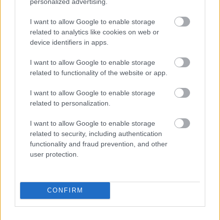
personalized advertising.
partido en el que José Bordalás tiene a todos sus jugadores
I want to allow Google to enable storage
a disposición. Djené, quien no jugó contra el Valladolid por
related to analytics like cookies on web or
unas molestias, está recuperado y podría volver al once
device identifiers in apps.
azulón.
I want to allow Google to enable storage
Cuatro lesionados en el Mallorca
related to functionality of the website or app.
El Mallorca tiene cuatro bajas por lesión para visitar a la
I want to allow Google to enable storage
Real Sociedad y que causan baja en la convocatoria:
related to personalization.
Muriqi, Robert Navarro, Asano y Morlanes. Larin o Abdón
I want to allow Google to enable storage
tendrán una oportunidad como titular debido a las bajas en
related to security, including authentication
el ataque.
functionality and fraud prevention, and other
Bryan Zaragoza sigue de baja
user protection.
Osasuna se enfrentará esta jornada al Girona con la baja
CONFIRM
una vez más de Bryan Zaragoza. El extremo andaluz sigue
sin recuperarse de la lesión muscular que sufrió hace
semanas.