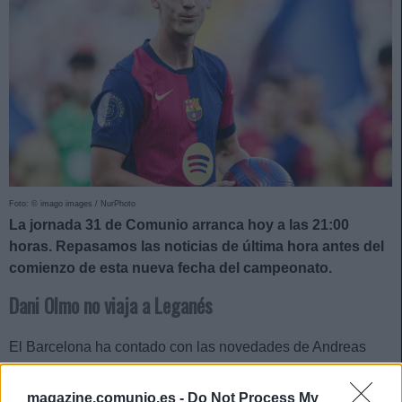
Foto: © imago images / NurPhoto
La jornada 31 de Comunio arranca hoy a las 21:00
horas. Repasamos las noticias de última hora antes del
comienzo de esta nueva fecha del campeonato.
Dani Olmo no viaja a Leganés
El Barcelona ha contado con las novedades de Andreas
Christensen y Dani Olmo en el entrenamiento del viernes,
pero ambos futbolistas no han sido incluidos por Hansi Flick
magazine.comunio.es -
Do Not Process My