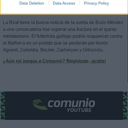
Data Deletion
Data Access
Privacy Policy
Vuelve Brais
La Real tiene la buena noticia de la vuelta de Brais Méndez
a una convocatoria tras superar una fractura en el quinto
metatarsiano. El futbolista gallego podría reaparecer contra
el Mallorca en un partido que se perderán por lesión
Aguerd, Zubeldia, Becker, Zakharyan y Odriozola.
¿Aún no juegas a Comunio? Regístrate, ¡gratis!