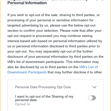
en la lista de convocados para jugar ante el Leganés. El
Personal Information
técnico alemán ha anunciado rotaciones para este partido y
futbolistas como Gerard Martín, Eric García, Gavi y Ferran
If you wish to opt-out of the sale, sharing to third parties, or
processing of your personal or sensitive information for
podrían ser titulares.
targeted advertising by us, please use the below opt-out
De Paul y Lino, prácticamente descartados
section to confirm your selection. Please note that after your
opt-out request is processed you may continue seeing
interest-based ads based on personal information utilized by
El Atlético se ha ejercitado este viernes con las ausencias
us or personal information disclosed to third parties prior to
de Samu Lino y Rodrigo de Paul, quienes siguen
your opt-out. You may separately opt-out of the further
recuperándose de sus lesiones musculares y, salvo
disclosure of your personal information by third parties on the
sorpresa, serán baja para el encuentro del lunes ante el
IAB’s list of downstream participants. This information may
Real Valladolid.
also be disclosed by us to third parties on the
IAB’s List of
Downstream Participants
that may further disclose it to other
Simeone ha utilizado el entrenamiento para hacer su
third parties.
habitual ensayo de equipo titular, en el que han formado
Please note that this website/app uses one or more Google
Personal Data Processing Opt Outs
Oblak, Llorente, Lenglet, Giménez, Javi Galán, Koke,
services and may gather and store information including but
Barrios, Gallagher, Giuliano, Griezmann y Julián Álvarez.
not limited to your visit or usage behaviour. You may click to
I want to opt-out of the Sharing of my
personal data.
grant or deny consent to Google and its third-party tags to
Herzog, fuera de la convocatoria
Opted In
use your data for below specified purposes in below Google