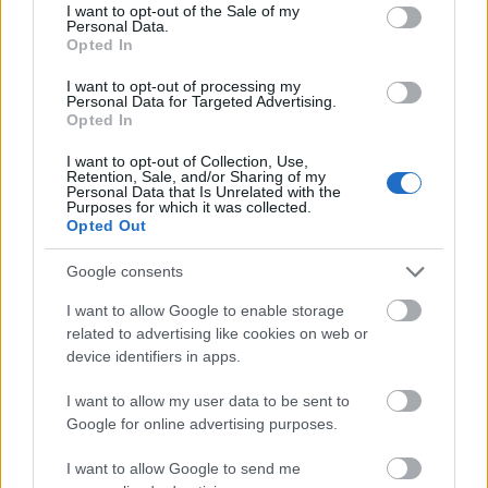
consent section.
I want to opt-out of the Sale of my
Las Palmas se mide esta jornada al Getafe en un partido en
Personal Data.
Opted In
el que Diego Martínez se juega el puesto. El técnico de los
amarillos recupera para este partido a Andy Pelmard, pero
I want to opt-out of processing my
ha dejado fuera de la convocatoria a Herzog, titular en los
Personal Data for Targeted Advertising.
Opted In
cuatro últimos encuentros.
I want to opt-out of Collection, Use,
Retention, Sale, and/or Sharing of my
Consejos: tres futbolistas a comprar y uno a vender
Personal Data that Is Unrelated with the
antes de empezar la jornada 31
Purposes for which it was collected.
Opted Out
A continuación os presentamos un
jugador de gran relación calidad-
Google consents
precio, una inversión futura, un
crack barato al que comprar y una
I want to allow Google to enable storage
venta obligada antes de empezar
related to advertising like cookies on web or
la jornada 31.
device identifiers in apps.
I want to allow my user data to be sent to
Google for online advertising purposes.
Djené, recuperado
I want to allow Google to send me
El Getafe se enfrentará mañana sábado a Las Palmas en un