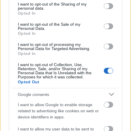
not limited to your visit or usage behaviour. You may click to
I want to opt-out of the Sharing of my
personal data.
grant or deny consent to Google and its third-party tags to
El Girona recupera a Taty Castellanos y Yangel Herrera
Opted In
use your data for below specified purposes in below Google
para jugar contra el Villarreal. Borja García y Aleix García
consent section.
I want to opt-out of the Sale of my
aún no tienen el alta médica y son baja.
Personal Data.
Opted In
Consejos de compra: 5 fichajes 'low cost' para la
I want to opt-out of processing my
jornada 35
Personal Data for Targeted Advertising.
Opted In
Si necesitas completar tu equipo
de la jornada 35 con
I want to opt-out of Collection, Use,
centrocampistas o delanteros
Retention, Sale, and/or Sharing of my
Personal Data that Is Unrelated with the
baratos, te ofrecemos cinco
Purposes for which it was collected.
fichajes 'low cost' con un valor de
Opted Out
mercado inferior al millón de
euros.
Google consents
I want to allow Google to enable storage
Arambarri, novedad en el entrenamiento
related to advertising like cookies on web or
device identifiers in apps.
El Getafe podrá contar con Arambarri para jugar contra el
I want to allow my user data to be sent to