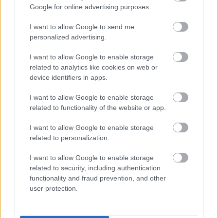
Elche. El uruguayo no jugó por molestias en el tobillo en la
Google for online advertising purposes.
jornada 34, pero se reincorporó el viernes a los
I want to allow Google to send me
entrenamientos y estará disponible para Bordalás.
personalized advertising.
El Yamiq y Joaquín, disponibles
I want to allow Google to enable storage
related to analytics like cookies on web or
Pezzolano confirmó en la rueda de prensa previa al partido
device identifiers in apps.
contra el Cádiz que cuenta «al 99,9%» con todos los
jugadores a excepción de los lesionados de larga duración,
I want to allow Google to enable storage
por lo que dio a entender que El Yamiq y Joaquín están
related to functionality of the website or app.
recuperados de las lesiones por las que se perdieron la
I want to allow Google to enable storage
jornada 34.
related to personalization.
Posibles rotaciones en el Barcelona
I want to allow Google to enable storage
related to security, including authentication
Pedri y Araujo acabaron el partido contra el Espanyol con
functionality and fraud prevention, and other
molestias y no han entrado en la convocatoria para jugar
user protection.
contra la Real. Xavi podría introducir rotaciones y dar
entrada a jugadores poco habituales durante la temporada,