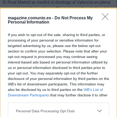
El Real Madrid se medirá el domingo al Valencia en plena
resaca de su eliminación en Champions y Ancelotti podrá
contar finalmente para el partido con Courtois, quien según
magazine.comunio.es -
Do Not Process My
informó MARCA ayer estaba lesionado.
Personal Information
Íñigo Martínez y Yeray, bajas
If you wish to opt-out of the sale, sharing to third parties, or
processing of your personal or sensitive information for
Ernesto Valverde no ha podido contar en los
targeted advertising by us, please use the below opt-out
entrenamientos de la semana con Yeray e Íñigo Martínez,
section to confirm your selection. Please note that after your
quienes siguen aquejados de una pubalgia y una lesión
opt-out request is processed you may continue seeing
interest-based ads based on personal information utilized by
muscular respectivamente. Ambos son baja para jugar
us or personal information disclosed to third parties prior to
contra el Celta.
your opt-out. You may separately opt-out of the further
Aspas, baja por lumbalgia
disclosure of your personal information by third parties on the
IAB’s list of downstream participants. This information may
also be disclosed by us to third parties on the
IAB’s List of
Iago Aspas causa finalmente baja en la jornada 35 por una
Downstream Participants
that may further disclose it to other
lumbalgia, según ha comunicado el Celta en un escueto
third parties.
parte médico.
Please note that this website/app uses one or more Google
Personal Data Processing Opt Outs
Castellanos y Yangel, altas
services and may gather and store information including but