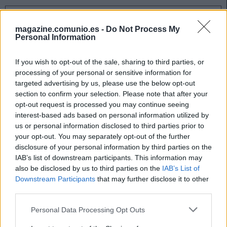
Los sancionados de la jornada 35: ¿Quiénes suplirán
a Maffeo & cía?
magazine.comunio.es -
Do Not Process My
Personal Information
Siete jugadores se perderán la
jornada 35 de LaLiga 25/26 al
estar sancionados, entre ellos
If you wish to opt-out of the sale, sharing to third parties, or
Maffeo y Aramburu. ¿Quiénes les
processing of your personal or sensitive information for
reemplazarán en sus respectivos
targeted advertising by us, please use the below opt-out
equipos?
section to confirm your selection. Please note that after your
opt-out request is processed you may continue seeing
interest-based ads based on personal information utilized by
us or personal information disclosed to third parties prior to
Espanyol
your opt-out. You may separately opt-out of the further
disclosure of your personal information by third parties on the
Puado y Ngonge son baja para el importante partido contra
IAB’s list of downstream participants. This information may
also be disclosed by us to third parties on the
IAB’s List of
el Athletic. Además, Manolo González no podrá contar con
Downstream Participants
that may further disclose it to other
los sancionados Calero y Dolan y confió en tener disponible
third parties.
a Carlos Romero, quien sufrió molestias musculares en el
último partido.
Please note that this website/app uses one or more Google
Personal Data Processing Opt Outs
services and may gather and store information including but