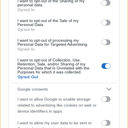
Getafe
not limited to your visit or usage behaviour. You may click to
I want to opt-out of the Sharing of my
personal data.
grant or deny consent to Google and its third-party tags to
Opted In
use your data for below specified purposes in below Google
Los azulones sólo tienen la baja por lesión de Juanmi para
consent section.
recibir al Mallorca. Kiko Femenia es duda y Abqar no podrá
I want to opt-out of the Sale of my
Personal Data.
jugar al estar sancionado.
Opted In
Girona
I want to opt-out of processing my
Personal Data for Targeted Advertising.
Opted In
Juan Carlos, Portu, Ter Stegen y Vanat continúan en la
enfermería rojiblanca. Van de Beek podría recibir el alta y
I want to opt-out of Collection, Use,
Retention, Sale, and/or Sharing of my
formar parte de la convocatoria de la jornada 36.
Personal Data that Is Unrelated with the
Purposes for which it was collected.
Levante
Opted Out
Google consents
Luis Castro no podrá contar con los servicios de Elgezabal,
Primo y Carlos Álvarez para el duelo frente al Celta. Iván
I want to allow Google to enable storage
Romero está recuperado y regresa a la convocatoria,
related to advertising like cookies on web or
device identifiers in apps.
aunque según palabras de Luis Castro no será titular.
Mallorca
I want to allow my user data to be sent to