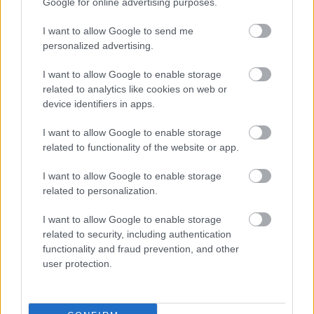
Google for online advertising purposes.
Raíllo, Salas, Bergstrom, Kumbulla y Joseph continúan en
I want to allow Google to send me
la enfermería bermellona. Samu Costa es baja por sanción
personalized advertising.
y Mojica ha entrado en la convocatoria pese a las molestias
por las que fue sustituido en la jornada 35. Demichelis ha
I want to allow Google to enable storage
confirmado rotaciones.
related to analytics like cookies on web or
device identifiers in apps.
Osasuna
I want to allow Google to enable storage
related to functionality of the website or app.
Víctor Muñoz es la única baja por lesión en los rojillos para
jugar contra el Atlético. Sergio Herrera tampoco estará a
I want to allow Google to enable storage
disposición de Alessio Lisci tras su expulsión en el último
related to personalization.
partido.
I want to allow Google to enable storage
Rayo Vallecano
related to security, including authentication
functionality and fraud prevention, and other
Íñigo Pérez realizará rotaciones tras el partido del lunes.
user protection.
Las únicas ausencias que tendrá para viajar a Valencia son
Luiz Felipe e Ilias Akhomach.