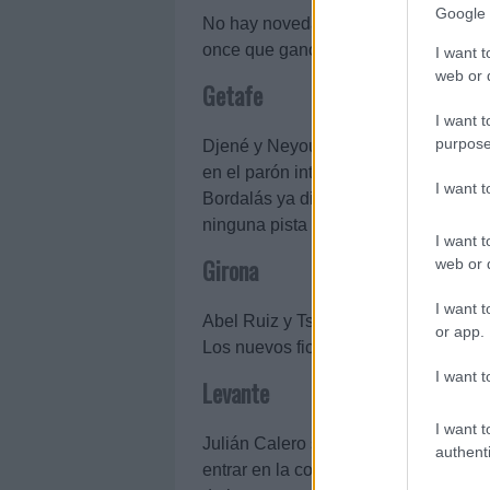
Google 
No hay novedades en la enfermería p
once que ganó a Osasuna en la jorn
I want t
web or d
Getafe
I want t
purpose
Djené y Neyou se incorporaron el vier
en el parón internacional. El togolés 
I want 
Bordalás ya dispone de Abqar tras ser
ninguna pista sobre las bajas o posi
I want t
Girona
web or d
I want t
Abel Ruiz y Tsygankov apuntan a baja
or app.
Los nuevos fichajes Ounahi, Vanat, L
I want t
Levante
I want t
Julián Calero sólo tiene la baja de Ma
authenti
entrar en la convocatoria, al igual q