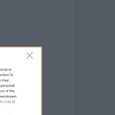
sonal or
ection to
ou may
 personal
out of the
 downstream
B’s List of