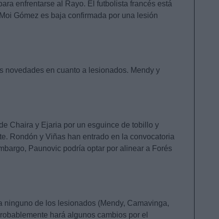
para enfrentarse al Rayo. El futbolista francés está
 Moi Gómez es baja confirmada por una lesión
as novedades en cuanto a lesionados. Mendy y
de Chaira y Ejaria por un esguince de tobillo y
e. Rondón y Viñas han entrado en la convocatoria
embargo, Paunovic podría optar por alinear a Forés
.
a ninguno de los lesionados (Mendy, Camavinga,
probablemente hará algunos cambios por el