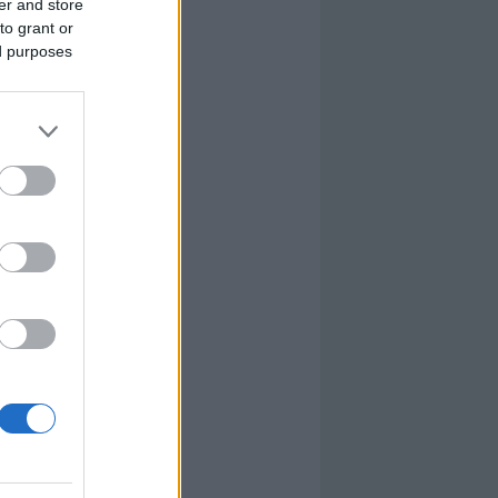
er and store
to grant or
ed purposes