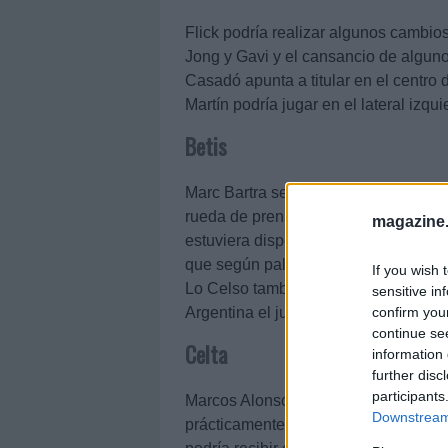
Flick podría realizar algunos cambio
Jong y Gavi y el cansancio de alguno
Casadó apunta a titular en el centro 
Martín podría jugar en el lateral izqu
Betis
Marc Bartra será duda hasta última h
rueda de prensa que le esperará hast
magazine
estuviera disponible, Valentín Gómez 
que según palabras del técnico chile
If you wish 
Lo Celso también podría ser dosificad
sensitive in
confirm you
Argentina el jueves.
continue se
Celta
information 
further disc
participants
Marcos Alonso sigue al margen del gr
Downstream 
prácticamente descartado para jugar c