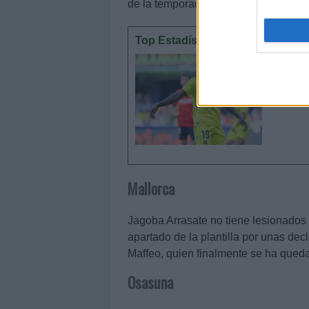
de la temporada.
Top Estadísticas: los líderes de 
Repasamo
como gole
las tres 
Mallorca
Jagoba Arrasate no tiene lesionados 
apartado de la plantilla por unas decl
Maffeo, quien finalmente se ha quedad
Osasuna