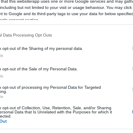
en la convocatoria.
 that this website/app uses one or more Google services and may gath
including but not limited to your visit or usage behaviour. You may click 
 to Google and its third-party tags to use your data for below specifi
es y perdedores de la semana (6-12 de
ogle consent section.
bolistas son los que más han subido y bajado su valor
l Data Processing Opt Outs
do entre el 6 y 12 de septiembre
o opt-out of the Sharing of my personal data.
In
o opt-out of the Sale of my Personal Data.
In
to opt-out of processing my Personal Data for Targeted
ing.
In
rensa la baja por molestias de Marc Aguado.
eves de jugar con la Selección Española sub-21 y
o opt-out of Collection, Use, Retention, Sale, and/or Sharing
ersonal Data that Is Unrelated with the Purposes for which it
su puesto Martim Neto.
lected.
Out