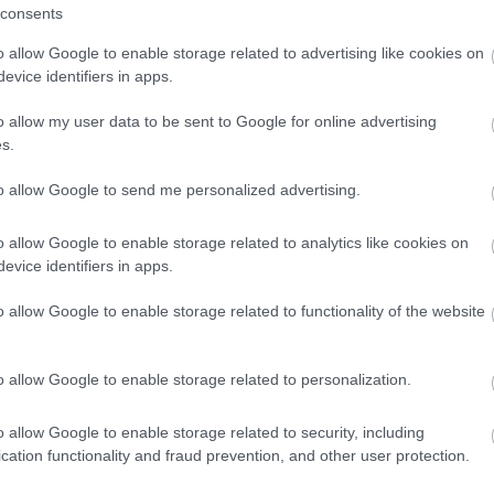
consents
erica. Es posible que Manolo González repita el
ada 3.
o allow Google to enable storage related to advertising like cookies on
evice identifiers in apps.
o allow my user data to be sent to Google for online advertising
s.
nes al trabajo grupal tras jugar con sus selecciones
podría tener descanso y no ser titular, ya que
to allow Google to send me personalized advertising.
 inscrito. El técnico azulón no ha querido dar
ble convocatoria en rueda de prensa.
o allow Google to enable storage related to analytics like cookies on
evice identifiers in apps.
o allow Google to enable storage related to functionality of the website
 tras no entrenar con el grupo en los últimos días.
ivakovic y Bryan Gil podrían debutar.
o allow Google to enable storage related to personalization.
o allow Google to enable storage related to security, including
tturro para el partido ante el Betis. Arriaga podría
cation functionality and fraud prevention, and other user protection.
ue Koyalipou, quien podría tener sus primeros minutos