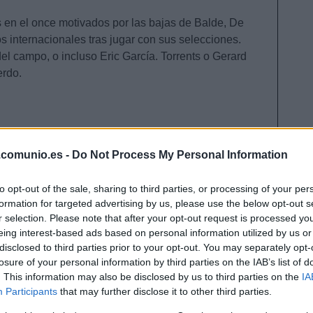
s en el once motivados por las bajas de Balde, De
s internacionales tras jugar con sus selecciones.
del campo, o incluso Eric García. Torrents o Gerard
ierdo.
ora por molestias y Pellegrini ha confirmado en
a mañana para dar la lista de convocados. Si no
.comunio.es -
Do Not Process My Personal Information
podría ser su sustituto en el centro de la defensa, ya
no «Diego Llorente no está para jugar 90 minutos».
to opt-out of the sale, sharing to third parties, or processing of your per
o tras regresar de jugar con la selección de
formation for targeted advertising by us, please use the below opt-out s
r selection. Please note that after your opt-out request is processed y
eing interest-based ads based on personal information utilized by us or
disclosed to third parties prior to your opt-out. You may separately opt-
losure of your personal information by third parties on the IAB’s list of
. This information may also be disclosed by us to third parties on the
IA
upo por unas molestias en la rodilla y está
Participants
that may further disclose it to other third parties.
ontra el Girona. Starfelt ya entrena con el grupo y