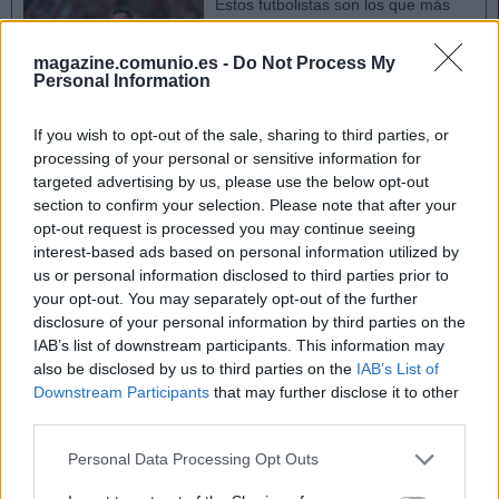
Estos futbolistas son los que más
han subido y bajado su valor de
mercado entre el 13 y 19 de
magazine.comunio.es -
Do Not Process My
septiembre
Personal Information
If you wish to opt-out of the sale, sharing to third parties, or
processing of your personal or sensitive information for
targeted advertising by us, please use the below opt-out
Elche
section to confirm your selection. Please note that after your
opt-out request is processed you may continue seeing
interest-based ads based on personal information utilized by
Aguado se ha recuperado de sus molestias y está
us or personal information disclosed to third parties prior to
disponible para Eder Sarabia. Álvaro Rodríguez será baja y
your opt-out. You may separately opt-out of the further
Pedrosa tienen molestia en un dedo del pie y es duda.
disclosure of your personal information by third parties on the
Rodrigo Mendoza jugará este partido y después se irá con
IAB’s list of downstream participants. This information may
also be disclosed by us to third parties on the
IAB’s List of
la Selección Española sub-20 a preparar el Mundial de la
Downstream Participants
that may further disclose it to other
categoría.
third parties.
Espanyol
Please note that this website/app uses one or more Google
Personal Data Processing Opt Outs
services and may gather and store information including but
La gran duda del equipo blanquiazul es quien sustituirá al