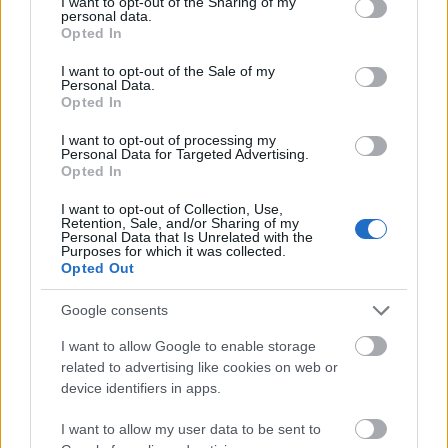
not limited to your visit or usage behaviour. You may click to
I want to opt-out of the Sharing of my
personal data.
sancionado Pere Milla en el once. Un cambio de sistema
grant or deny consent to Google and its third-party tags to
Opted In
con Edu Expósito o Terrats haciendo las funciones de
use your data for below specified purposes in below Google
consent section.
mediapunta, la opción más probable.
I want to opt-out of the Sale of my
Personal Data.
Getafe
Opted In
I want to opt-out of processing my
Personal Data for Targeted Advertising.
Djené, Abqar y Kiko Femenia están recuperados de los
Opted In
problemas físicos que sufrieron en el último partido y
estarán disponibles para Bordalás de cara al choque ante el
I want to opt-out of Collection, Use,
Retention, Sale, and/or Sharing of my
Barcelona.
Personal Data that Is Unrelated with the
Purposes for which it was collected.
Girona
Opted Out
Google consents
Lemar y Tsygankov son baja para el partido ante el Levante.
El francés por una lesión muscular en el sóleo y el
I want to allow Google to enable storage
ucraniano por una distensión. Se unen a las ausencias por
related to advertising like cookies on web or
lesión de David López y Juan Carlos.
device identifiers in apps.
Levante
I want to allow my user data to be sent to