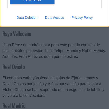
CONFIRM
Osasuna
Data Deletion
Data Access
Privacy Policy
Los rojillos tienen las bajas de Aimar Oroz (fascitis plantar) y
Moi Gómez (lesión muscular) para viajar a Villarreal.
Rayo Vallecano
Íñigo Pérez no podrá contar para este partido con tres de
sus centrales por lesión: Luiz Felipe, Mumin y Nobel Mendy.
Además, Fran Pérez es duda por molestias.
Real Oviedo
El conjunto carbayón tiene las bajas de Ejaria, Lemos y
David Costas por lesión y Viñas por sanción para viajar a
Elche. Chaira se ha recuperado de un esguince de tobillo y
volverá a la convocatoria.
Real Madrid