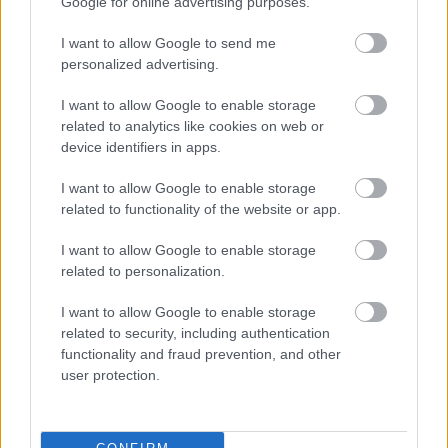
Google for online advertising purposes.
Julián Calero recupera a Matturro para el partido contra el
I want to allow Google to send me
Girona.
personalized advertising.
Top 5 Comunio: los mejores defensas tras cuatro
I want to allow Google to enable storage
jornadas
related to analytics like cookies on web or
device identifiers in apps.
Tener buenos defensas es clave
para ganar en Comunio.
I want to allow Google to enable storage
Repasamos los defensores que
related to functionality of the website or app.
más puntos han conseguido en
estas primeras cuatro jornadas.
I want to allow Google to enable storage
related to personalization.
I want to allow Google to enable storage
Mallorca
related to security, including authentication
functionality and fraud prevention, and other
user protection.
Jagoba Arrasate no tiene lesionados para este partido.
Maffeo y Samu Costa pueden ser titulares tras tener minutos
en los últimos encuentros de los bermellones.