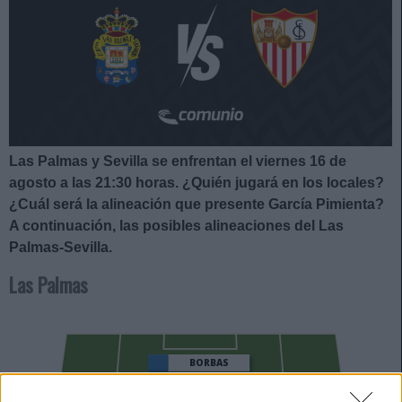
Las Palmas y Sevilla se enfrentan el viernes 16 de
agosto a las 21:30
horas. ¿Quién jugará en los locales?
¿Cuál será la alineación que presente García Pimienta?
A continuación, las posibles alineaciones del Las
Palmas-Sevilla.
Las Palmas
BORBAS