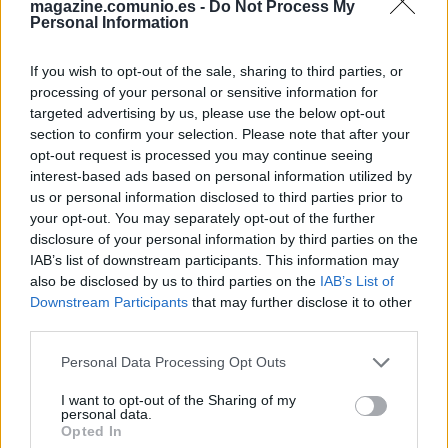
REINA
magazine.comunio.es -
Do Not Process My
Personal Information
THIAGO
CHAIRA
If you wish to opt-out of the sale, sharing to third parties, or
processing of your personal or sensitive information for
SIBO
COLOMBATTO
targeted advertising by us, please use the below opt-out
section to confirm your selection. Please note that after your
opt-out request is processed you may continue seeing
JAVI LÓPEZ
NACHO VIDAL
interest-based ads based on personal information utilized by
us or personal information disclosed to third parties prior to
your opt-out. You may separately opt-out of the further
DANI CALVO
BAILLY
disclosure of your personal information by third parties on the
IAB’s list of downstream participants. This information may
also be disclosed by us to third parties on the
IAB’s List of
Downstream Participants
that may further disclose it to other
MOLDOVAN
third parties.
Please note that this website/app uses one or more Google
Personal Data Processing Opt Outs
services and may gather and store information including but
Estos jugadores son baja
: Januzaj, Pejiño, Sinkgraven.
not limited to your visit or usage behaviour. You may click to
I want to opt-out of the Sharing of my
personal data.
grant or deny consent to Google and its third-party tags to
Estos jugadores son duda
: Viti, Cedric.
Opted In
use your data for below specified purposes in below Google