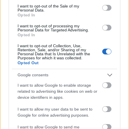
consent section.
Posibles cambios en el once
: Marvin puede jugar en el
I want to opt-out of the Sale of my
Personal Data.
lateral derecho por las molestias de Viti, por lo que Sandro o
Opted In
Mata jugarán en banda. McBurnie podría entrar en el once y
Sandro o Mata ser suplentes. Loiodice puede entrar en el
I want to opt-out of processing my
Personal Data for Targeted Advertising.
puesto de Javi Muñoz.
Opted In
I want to opt-out of Collection, Use,
Comunio: novedades en el sistema de puntuación
Retention, Sale, and/or Sharing of my
para 24/25
Personal Data that Is Unrelated with the
Purposes for which it was collected.
En este artículo podéis encontrar
Opted Out
un análisis sobre el sistema de
puntuación de Comunio para
Google consents
2024/25
I want to allow Google to enable storage
related to advertising like cookies on web or
device identifiers in apps.
I want to allow my user data to be sent to
Sevilla
Google for online advertising purposes.
I want to allow Google to send me