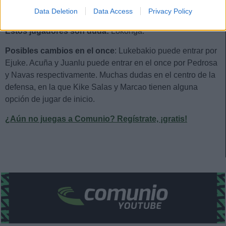
Data Deletion
Data Access
Privacy Policy
Estos jugadores son baja:
Saúl (sanción), Suso.
Estos jugadores son duda:
Lokonga.
Posibles cambios en el once
: Lukebakio puede entrar por
Ejuke. Acuña y Juanlu puede entrar en el once por Pedrosa
y Navas respectivamente. Muchas dudas en el centro de la
defensa, en la que Kike Salas y Marcao tienen alguna
opción de jugar de inicio.
¿Aún no juegas a Comunio? Regístrate, ¡gratis!