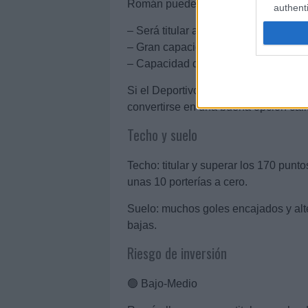
Román puede ser un portero interesa
authenti
– Será titular al 99,9%.
– Gran capacidad para realizar para
– Capacidad de mejora.
Si el Deportivo logra mantener ciert
convertirse en una buena opción calid
Techo y suelo
Techo: titular y superar los 170 punt
unas 10 porterías a cero.
Suelo: muchos goles encajados y alt
bajas.
Riesgo de inversión
🟢 Bajo-Medio