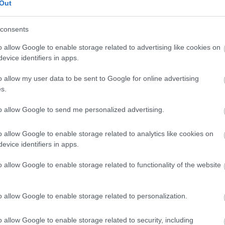
Out
lencia: ¿buen fichaje en Comunio?
consents
ia ha incorporado a Justin de Haas. El central
és llega procedente del Famalicão portugués y ha
o allow Google to enable storage related to advertising like cookies on
on el conjunto valencianista hasta junio de 2030.
evice identifiers in apps.
chaje para Comunio o mejor dejarlo pasar si aparece
rcado de fichajes?
o allow my user data to be sent to Google for online advertising
s.
to allow Google to send me personalized advertising.
o allow Google to enable storage related to analytics like cookies on
evice identifiers in apps.
ta importante por Leo Román pagando su cláusula,
ra asumir la titularidad bajo palos. Por tanto, es muy
o allow Google to enable storage related to functionality of the website
lida del club del titular en la campaña del ascenso,
o allow Google to enable storage related to personalization.
o allow Google to enable storage related to security, including