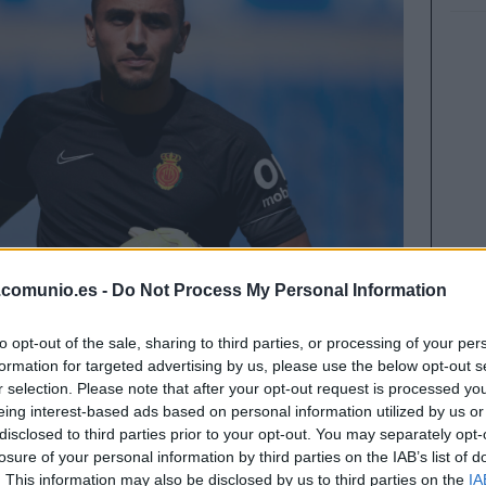
.comunio.es -
Do Not Process My Personal Information
to opt-out of the sale, sharing to third parties, or processing of your per
formation for targeted advertising by us, please use the below opt-out s
r selection. Please note that after your opt-out request is processed y
eing interest-based ads based on personal information utilized by us or
ría con el fichaje de Leo Román. El guardameta
disclosed to third parties prior to your opt-out. You may separately opt-
rca después de que el conjunto gallego abonara
losure of your personal information by third parties on the IAB’s list of
. This information may also be disclosed by us to third parties on the
IA
tular indiscutible y muy recomendable en