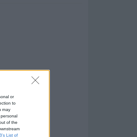
sonal or
ection to
ou may
 personal
out of the
 downstream
B’s List of