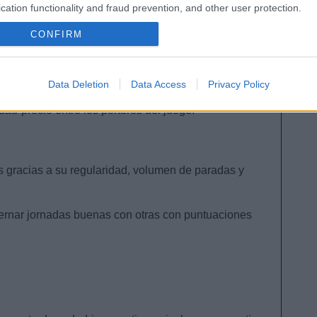
nte en Comunio por varios motivos:
cation functionality and fraud prevention, and other user protection.
CONFIRM
das.
Data Deletion
Data Access
Privacy Policy
a solidez defensiva y no encajar demasiado, puede
ad-precio entre los porteros del juego.
os gracias a su regularidad, volumen de paradas y
ernar jornadas buenas con otras con puntuaciones