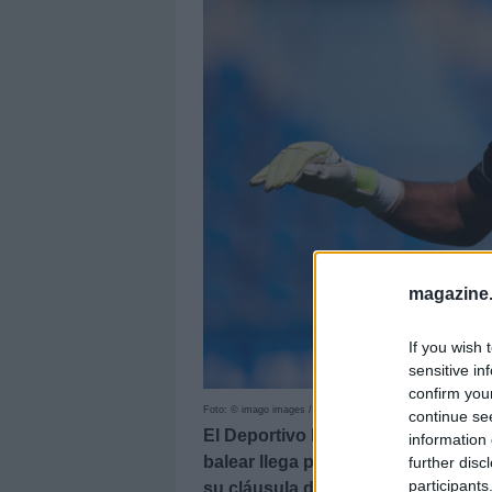
magazine
If you wish 
sensitive in
confirm you
Foto: © imago images / Ricardo Larreina
continue se
El Deportivo ha reforzado su porte
information 
balear llega procedente del Mallo
further disc
participants
su cláusula de rescisión. ¿Será ti