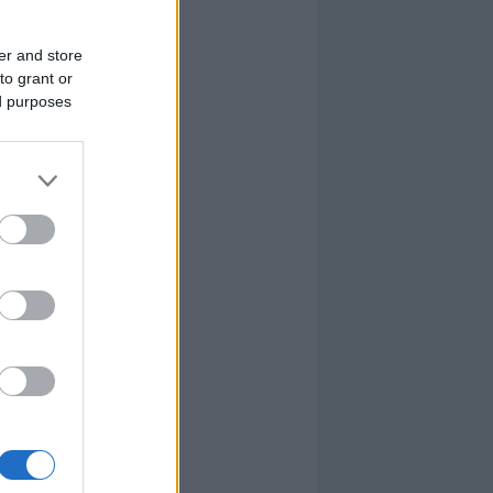
er and store
to grant or
ed purposes