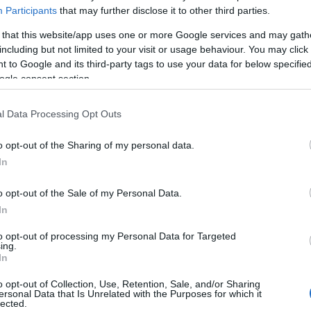
Participants
that may further disclose it to other third parties.
 that this website/app uses one or more Google services and may gath
including but not limited to your visit or usage behaviour. You may click 
 to Google and its third-party tags to use your data for below specifi
categorías inferiores del Peña Deportiva antes de
ogle consent section.
tó con el primer equipo en la temporada 2021/22.
l Data Processing Opt Outs
ellón y una cesión en el Real Oviedo en la
n nivel cada vez que ha tenido oportunidades,
o opt-out of the Sharing of my personal data.
lejos y seguridad bajo palos. Ahora da el salto al
In
 cláusula de rescisión de 9 millones de euros y firma
o opt-out of the Sale of my Personal Data.
In
to opt-out of processing my Personal Data for Targeted
ing.
en la temporada 2025/26, la única en la que ha
In
ca. Encajó 50 goles en 33 partidos, pero tuvo buenos
en el total de la temporada. En Sofascore promedió
o opt-out of Collection, Use, Retention, Sale, and/or Sharing
ersonal Data that Is Unrelated with the Purposes for which it
os, 13º mejor portero.
lected.