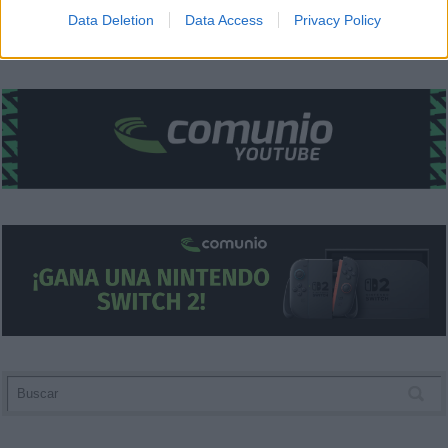
I want to allow Google to enable storage
Data Deletion
Data Access
Privacy Policy
related to security, including authentication
functionality and fraud prevention, and other
user protection.