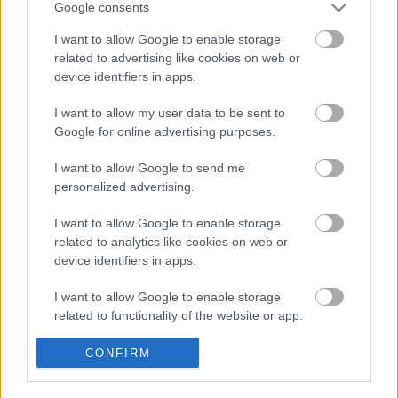
Google consents
I want to allow Google to enable storage
Elche
related to advertising like cookies on web or
device identifiers in apps.
Posible alineación
: Edgar Badía – Barragán, Enzo Roco,
I want to allow my user data to be sent to
Gonzalo Verdú (Bigas), Mojica – Tete Morente, Gumbau,
Google for online advertising purposes.
Omar Mascarell, Fidel – Guido Carrillo (Lucas Boyé), Pere
Milla.
I want to allow Google to send me
personalized advertising.
Estos jugadores son baja
: Palacios (lesión muscular),
Pastore, John Donald.
I want to allow Google to enable storage
related to analytics like cookies on web or
Estos jugadores son duda
:
device identifiers in apps.
Posibles cambios en el once
: Gumbau volverá al centro
I want to allow Google to enable storage
del campo y Gonzalo Verdú al centro de la defensa tras
related to functionality of the website or app.
cumplir sanción. Boyé llegará al partido, pero es posible
que sea suplente.
I want to allow Google to enable storage
CONFIRM
related to personalization.
¿Aún no juegas a Comunio? Regístrate, ¡gratis!