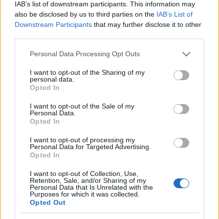
IAB’s list of downstream participants. This information may
(lesión muscular), Sergio Postigo (lesión muscular),
also be disclosed by us to third parties on the
IAB’s List of
Saracchi (rodilla):
Downstream Participants
that may further disclose it to other
third parties.
Estos jugadores son duda:
Please note that this website/app uses one or more Google
Personal Data Processing Opt Outs
Posibles cambios en el once
: Lisci apostará por el mismo
services and may gather and store information including but
esquema 3-5-2, con algunas dudas en determinadas
not limited to your visit or usage behaviour. You may click to
I want to opt-out of the Sharing of my
posiciones. De Frutos y Roger entrarían en la delantera por
personal data.
grant or deny consent to Google and its third-party tags to
Opted In
Morales y Dani Gómez, titulares en el último partido en
use your data for below specified purposes in below Google
Vigo.
consent section.
I want to opt-out of the Sale of my
Personal Data.
Opted In
¡A comprar! Cinco triunfadores de la jornada 25
Comunio
I want to opt-out of processing my
Personal Data for Targeted Advertising.
Menos de 4 millones de valor de
Opted In
mercado y 10 o más puntos en la
jornada. Estos cinco futbolistas
I want to opt-out of Collection, Use,
Retention, Sale, and/or Sharing of my
fueron algunos de los grandes
Personal Data that Is Unrelated with the
triunfadores de la jornada 25 de
Purposes for which it was collected.
Opted Out
Comunio y podrían revalorizarse
en los próximos días.