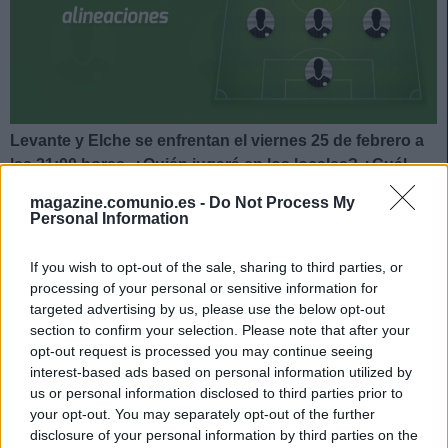
Levante y Elche se enfrentan el viernes 25 de febrero a
las 21:00 horas. ¿Quién jugará en los locales? ¿Cuál
será la alineación que presente Francisco? A
magazine.comunio.es -
Do Not Process My
continuación, las posibles alineaciones del Levante-
Personal Information
Elche.
If you wish to opt-out of the sale, sharing to third parties, or
Levante
processing of your personal or sensitive information for
targeted advertising by us, please use the below opt-out
Posible alineación
: Cárdenas – Miramón, Rober Pier,
section to confirm your selection. Please note that after your
Duarte, Cáceres, Son – Pepelu, Melero, De Frutos
opt-out request is processed you may continue seeing
interest-based ads based on personal information utilized by
(Morales), Bardhi – Roger.
us or personal information disclosed to third parties prior to
Estos jugadores son baja
: Mustafi (rodilla), Rubén Vezo
your opt-out. You may separately opt-out of the further
disclosure of your personal information by third parties on the
(lesión muscular), Radoja (lesión muscular), Campaña