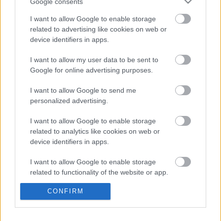
Google consents
Real Sociedad
I want to allow Google to enable storage
related to advertising like cookies on web or
device identifiers in apps.
Posible alineación
: Remiro – Gorosabel (Zaldua),
Zubeldia, Le Normand, Diego Rico – Merino, Zubimendi,
I want to allow my user data to be sent to
Silva, Rafinha – Sorloth, Isak (Portu).
Google for online advertising purposes.
Estos jugadores son baja
: Carlos Fernández (lesión
I want to allow Google to send me
muscular), Barrenetxea (lesión muscular), Monreal (rodilla),
personalized advertising.
Oyarzabal (rodilla).
I want to allow Google to enable storage
Estos jugadores son duda
:
related to analytics like cookies on web or
device identifiers in apps.
Posibles cambios en el once
: Isak puede volver al equipo
titular tras ser suplente contra el Rayo, perdiendo Portu la
I want to allow Google to enable storage
related to functionality of the website or app.
titularidad. Silva volverá a la titularidad tras perderse las dos
últimas jornadas por sanción.
CONFIRM
I want to allow Google to enable storage
related to personalization.
¿Aún no juegas a Comunio? Regístrate, ¡gratis!