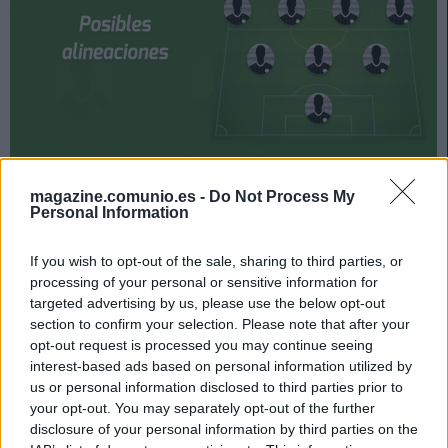
Levante y Real Sociedad se enfrentan el viernes 6 de
magazine.comunio.es -
Do Not Process My
mayo a las 21:00 horas. ¿Quién jugará en los locales?
Personal Information
¿Cuál será la alineación que presente Imanol? A
continuación, las posibles alineaciones del Levante-
If you wish to opt-out of the sale, sharing to third parties, or
Real Sociedad.
processing of your personal or sensitive information for
targeted advertising by us, please use the below opt-out
Levante
section to confirm your selection. Please note that after your
opt-out request is processed you may continue seeing
Posible alineación
: Dani Cárdenas – Miramón, Rubén
interest-based ads based on personal information utilized by
Vezo, Duarte, Róber Pier, Son – Campaña, Pepelu, Radoja
us or personal information disclosed to third parties prior to
(Melero, Bardhi) – Dani Gómez (Roger), Morales.
your opt-out. You may separately opt-out of the further
disclosure of your personal information by third parties on the
Estos jugadores son baja
: Mustafi (lesión muscular),