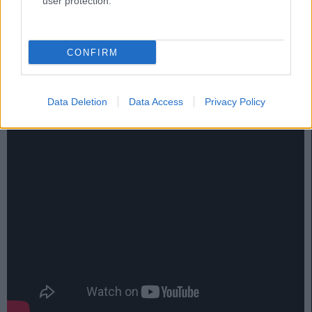
user protection.
estadísticas defensivas como entradas (2,8 por partido),
interceptaciones (1,9) y duelos (7 ganados por encuentro).
En Comunio salió con un precio inicial de 750.000 euros y
CONFIRM
llegó a valer casi 7 millones en varios momentos de la
temporada.
Data Deletion
Data Access
Privacy Policy