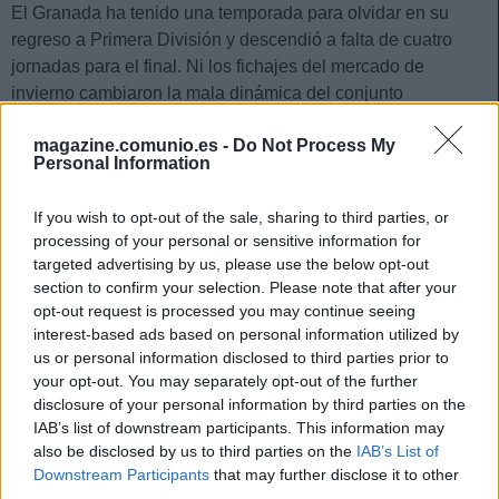
El Granada ha tenido una temporada para olvidar en su
regreso a Primera División y descendió a falta de cuatro
jornadas para el final. Ni los fichajes del mercado de
invierno cambiaron la mala dinámica del conjunto
rojiblanco, aunque alguno de ellos dio un buen rendimiento
magazine.comunio.es -
Do Not Process My
como es el caso del portero Augusto Batalla.
Personal Information
El meta argentino se hizo con la titularidad nada más llegar
a Granada y en 17 partidos disputados encajó 28 goles y
If you wish to opt-out of the sale, sharing to third parties, or
processing of your personal or sensitive information for
realizó 60 paradas, dejando su portería a cero en tres
targeted advertising by us, please use the below opt-out
ocasiones. Sus actuaciones le han valido en Comunio 88
section to confirm your selection. Please note that after your
puntos.
opt-out request is processed you may continue seeing
interest-based ads based on personal information utilized by
Consejos de compra: 5 opciones 'low cost' para la
us or personal information disclosed to third parties prior to
jornada 38
your opt-out. You may separately opt-out of the further
disclosure of your personal information by third parties on the
Si necesitas un jugador barato
IAB’s list of downstream participants. This information may
para completar tu alineación de la
also be disclosed by us to third parties on the
IAB’s List of
última jornada de la temporada
Downstream Participants
that may further disclose it to other
23/24 de Comunio, te
third parties.