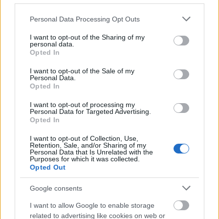
presentamos cinco opciones 'low
cost' que pueden jugar y darte
Please note that this website/app uses one or more Google
Personal Data Processing Opt Outs
puntos por menos de 1 millón de
services and may gather and store information including but
euros.
not limited to your visit or usage behaviour. You may click to
I want to opt-out of the Sharing of my
personal data.
grant or deny consent to Google and its third-party tags to
Opted In
use your data for below specified purposes in below Google
3. Gonzalo Guedes (Villarreal, delantero, 8.890.000,
consent section.
I want to opt-out of the Sale of my
88 pts.)
Personal Data.
Opted In
El portugués fue uno de los grandes fichajes del mercado
I want to opt-out of processing my
Personal Data for Targeted Advertising.
de invierno en LaLiga y, pese a que llegaba al conjunto
Opted In
groguet en horas bajas, poco a poco ha ido recuperando su
I want to opt-out of Collection, Use,
mejor versión de la mano de Marcelino García Toral. El
Retention, Sale, and/or Sharing of my
técnico le conoce a la perfección de su etapa en Valencia y
Personal Data that Is Unrelated with the
Purposes for which it was collected.
ha utilizado a Guedes en 16 ocasiones (9 desde el inicio).
Opted Out
El ex jugador del Valencia ha contribuido al ataque amarillo
Google consents
con 3 goles y 2 asistencias, sumando un total de 88 puntos
Comunio. Guedes ha tenido casi siempre un precio elevado
I want to allow Google to enable storage
related to advertising like cookies on web or
en Comunio desde que volviera al mercado el 20 de enero