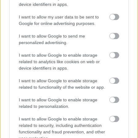
device identifiers in apps.
con un precio de 3 millones, llegando a superar los 13 de
cotización en marzo. El 30 de junio acabará su cesión en
I want to allow my user data to be sent to
Villarreal, pero a buen seguro que intentarán mantenerle en
Google for online advertising purposes.
plantilla.
I want to allow Google to send me
2. Johnny Cardoso (Betis, centrocampista, 4.410.000,
personalized advertising.
90 pts.)
I want to allow Google to enable storage
related to analytics like cookies on web or
El norteamericano ha sido una de las gratas sorpresas de la
device identifiers in apps.
segunda vuelta de la temporada en LaLiga. Llegó al Betis
sin hacer mucho ruido, cubriendo la baja de Guardado y
I want to allow Google to enable storage
como recambio futuro de Guido, quien abandonará el club
related to functionality of the website or app.
el próximo 30 de junio. Una lesión de tobillo del argentino
I want to allow Google to enable storage
hizo que Pellegrini le diera minutos nada más aterrizar en
related to personalization.
Sevilla, haciendo su debut como titular en la jornada 21.
I want to allow Google to enable storage
Desde entonces, Johnny ha disputado 16 partidos en los
related to security, including authentication
que ha logrado 90 puntos, con un gol y 2 asistencias en su
functionality and fraud prevention, and other
haber. El internacional estadounidense ha destacado en