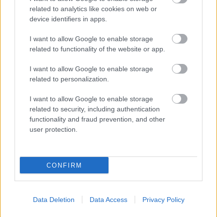
related to analytics like cookies on web or
1. Barcelona – 262 puntos
device identifiers in apps.
El Barcelona hizo 6 de 9 puntos en noviembre, pero fue el
I want to allow Google to enable storage
equipo que más goles marcó (9), lo que hizo subir mucho
related to functionality of the website or app.
sus puntuaciones en Comunio para convertirse en el mejor
equipo entre las jornadas 9 y 11. En las victorias ante Betis
I want to allow Google to enable storage
related to personalization.
(5-2) y Osasuna (4-0) los azulgrana sumaron la friolera de
202 puntos en total.
I want to allow Google to enable storage
related to security, including authentication
Messi fue el mejor jugador blaugrana de noviembre con 35
functionality and fraud prevention, and other
puntos (3 goles), seguido de Griezmann con 32 (2 goles).
user protection.
Dembélé (19) fue otro de los jugadores más destacados en
los de Koeman, al igual que Jordi Alba (17) y Lenglet (16).
¿Aún no juegas a Comunio? Regístrate, ¡gratis!
CONFIRM
Data Deletion
Data Access
Privacy Policy