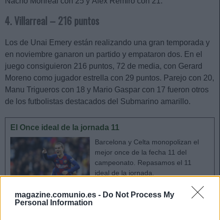
Nacho Monreal con 25 y Álex Remiro con 21.
4. Villarreal – 216 puntos
Los de Unai Emery están realizando una gran temporada y
en noviembre ganaron un partido y empataron dos. En el
juego consiguieron 216 puntos, 72 de media, con Gerard
Moreno como jugador estrella con 29 puntos. Parejo con 20,
Manu Trigueros con 18 y Mario Gaspar con 17 fueron otros
de los futbolistas destacados del Submarino amarillo.
El Once ideal de la jornada 11
Barcelona y Celta monopolizan el
mejor once de la fecha 11 del
campeonato. Repasamos el 11
ideal de la jornada.
magazine.comunio.es -
Do Not Process My
Personal Information