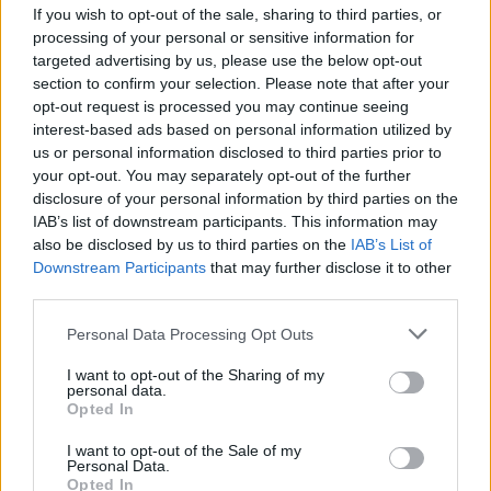
If you wish to opt-out of the sale, sharing to third parties, or
3. Atlético – 254 puntos
processing of your personal or sensitive information for
targeted advertising by us, please use the below opt-out
El Atleti fue uno de los equipos que hizo pleno en el mes,
section to confirm your selection. Please note that after your
sumando 9 de 9 puntos. Los jugadores rojiblancos dieron
opt-out request is processed you may continue seeing
254 puntos en noviembre, con Oblak y Joao Félix como
interest-based ads based on personal information utilized by
us or personal information disclosed to third parties prior to
MVPs con 25 puntos cada uno. El cancerbero esloveno ha
your opt-out. You may separately opt-out of the further
sido el mejor portero del mes tras no recibir ningún gol.
disclosure of your personal information by third parties on the
IAB’s list of downstream participants. This information may
Además, el Atlético protagonizó la mejor actuación del mes,
also be disclosed by us to third parties on the
IAB’s List of
llegando a los 105 puntos en la victoria por 4-0 ante el
Downstream Participants
that may further disclose it to other
Cádiz de la jornada 9.
third parties.
Marcos Llorente y Kieran Trippier fueron los otros jugadores
Please note that this website/app uses one or more Google
Personal Data Processing Opt Outs
rojiblancos que superaron los 20 puntos (23 y 20
services and may gather and store information including but
respectivamente), mientras que José Giménez, Correa,
not limited to your visit or usage behaviour. You may click to
I want to opt-out of the Sharing of my
personal data.
Carrasco, Savic o Hermoso tuvieron una media de 6 o más
grant or deny consent to Google and its third-party tags to
Opted In
use your data for below specified purposes in below Google
puntos por encuentro.
consent section.
I want to opt-out of the Sale of my
Personal Data.
11 ideal de noviembre (2020/21)
Opted In