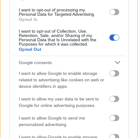
298 puntos en total entre las
I want to opt-out of processing my
jornadas 9 y 11. Os presentamos
Personal Data for Targeted Advertising.
Opted In
en la siguiente galería el 11 ideal
del mes de noviembre en Comunio
I want to opt-out of Collection, Use,
con Messi como jugador con más
Retention, Sale, and/or Sharing of my
puntos (35).
Personal Data that Is Unrelated with the
Purposes for which it was collected.
Opted Out
2. Sevilla – 256 puntos
Google consents
I want to allow Google to enable storage
El Sevilla fue el otro equipo que hizo pleno de victorias en
related to advertising like cookies on web or
noviembre y eso se vio recompensado en sus
device identifiers in apps.
puntuaciones. 256 puntos en total y 85,3 de media,
I want to allow my user data to be sent to
destacando su encuentro de la jornada 10 ante el Celta (4-
Google for online advertising purposes.
2) en el que sumó 100 puntos.
I want to allow Google to send me
Jules Koundé (23), Ocampos (22), Joan Jordan (20), En-
personalized advertising.
Nesyri (20), Fernando (19) y Jesús Navas (19) fueron sus
jugadores con más puntos.
I want to allow Google to enable storage