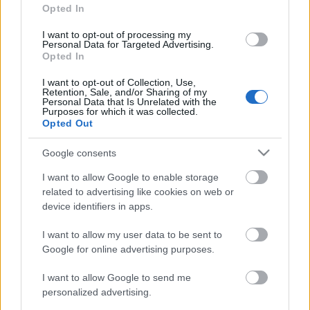
Opted In
8. Pau Cubarsí (Barcelona)
I want to opt-out of processing my
Personal Data for Targeted Advertising.
9. Lamine Yamal (Barcelona)
Opted In
10. Javi Galán (Real Sociedad)
I want to opt-out of Collection, Use,
Retention, Sale, and/or Sharing of my
Personal Data that Is Unrelated with the
Purposes for which it was collected.
Tendencias de mercado - febrero: reina la estabilidad
Opted Out
La tendencia de los valores de
mercado ha sido muy estable en
Google consents
febrero tras la caída en enero.
I want to allow Google to enable storage
Repasamos las principales
related to advertising like cookies on web or
subidas y bajadas en los últimos
device identifiers in apps.
29 días.
I want to allow my user data to be sent to
Google for online advertising purposes.
Los 10 más vendidos
I want to allow Google to send me
personalized advertising.
Los jugadores más vendidos en Comunio durante febrero