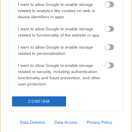
han sido dos bajas en LaLiga en el mercado invernal, Bryan
I want to allow Google to enable storage
Zaragoza y Enes Ünal. Los dos futbolistas salieron de
related to analytics like cookies on web or
Granada y Getafe en el último día de mercado y fueron
device identifiers in apps.
mandados a Computer por los managers que les tenían en
sus plantillas.
I want to allow Google to enable storage
related to functionality of the website or app.
El lesionado Isco y Morata han sido también muy vendidos
en febrero. Aquí el Top 10 de ventas de enero:
I want to allow Google to enable storage
related to personalization.
1. Bryan Zaragoza
I want to allow Google to enable storage
2. Enes Ünal
related to security, including authentication
functionality and fraud prevention, and other
3. Isco Alarcón (Betis)
user protection.
4. Álvaro Morata (Atlético)
CONFIRM
5. Ivan Rakitic
6. Ferran Torres (Barcelona)
Data Deletion
Data Access
Privacy Policy
7. Luiz Henrique