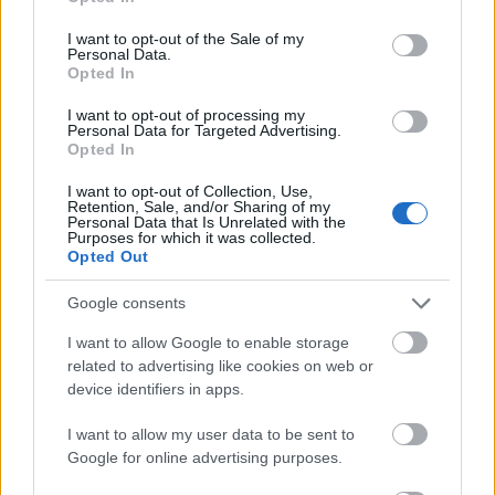
use your data for below specified purposes in below Google
bíceps femoral del muslo izquierdo. Será baja hasta
consent section.
I want to opt-out of the Sale of my
mediados o finales de noviembre.
Personal Data.
Opted In
La buena noticia para Hansi Flick en el parón internacional
es la recuperación de los lesionados Lamine Yamal y
I want to opt-out of processing my
Personal Data for Targeted Advertising.
Fermín, quienes podrían jugar contra el Girona.
Opted In
I want to opt-out of Collection, Use,
Consejos de compra: cuatro jugadores en racha por
Retention, Sale, and/or Sharing of my
menos de 5 millones
Personal Data that Is Unrelated with the
Purposes for which it was collected.
¿Buscando refuerzos para tu
Opted Out
equipo en este parón de
selecciones? Te traemos cuatro
Google consents
jugadores que están en racha y no
I want to allow Google to enable storage
superan los 5 millones de precio.
related to advertising like cookies on web or
device identifiers in apps.
I want to allow my user data to be sent to
Djené regresa con molestias
Google for online advertising purposes.