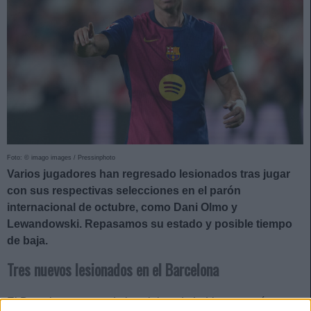
Foto: © imago images / Pressinphoto
Varios jugadores han regresado lesionados tras jugar
con sus respectivas selecciones en el parón
internacional de octubre, como Dani Olmo y
Lewandowski. Repasamos su estado y posible tiempo
de baja.
Tres nuevos lesionados en el Barcelona
El Barcelona es uno de los clubes de LaLiga con más