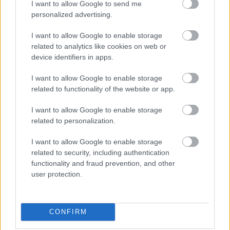
I want to allow Google to send me
El Getafe ha tenido en este parón la mala noticia de los
personalized advertising.
problemas físicos de su capitán Dakonam Djené. El
zaguero no pudo completar el partido contra la República
I want to allow Google to enable storage
Democrática del Congo por unas molestias y no pudo jugar
related to analytics like cookies on web or
el segundo compromiso ante Sudán del Sur.
device identifiers in apps.
Djené ya ha vuelto a Madrid y está a la espera de pruebas
I want to allow Google to enable storage
médicas. Se desconoce el alcance de su lesión, por lo que
related to functionality of the website or app.
es duda para el derbi madrileño contra el Real Madrid del
I want to allow Google to enable storage
próximo domingo.
related to personalization.
Mbappé y Mastantuono, tocados
I want to allow Google to enable storage
related to security, including authentication
Mbappé y Mastantuono llegaron a las concentraciones de
functionality and fraud prevention, and other
Francia y Argentina con problemas físicos sufridos en el
user protection.
partido de la jornada 8 contra el Villarreal que no han
remitido en el parón de selecciones.
CONFIRM
Mbappé disputó el encuentro del combinado galo ante
Azerbaiyán, pero fue sustituido en el minuto 83 tras