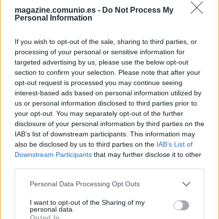
internacionales en sus filas y suele tener contratiempos en
magazine.comunio.es -
Do Not Process My
forma de lesión durante los parones de selecciones. En esta
Personal Information
ocasión, tres jugadores blaugranas regresaron a la Ciudad
Condal con problemas físicos.
If you wish to opt-out of the sale, sharing to third parties, or
processing of your personal or sensitive information for
Dani Olmo llegó a la concentración de la Selección
targeted advertising by us, please use the below opt-out
Española con molestias musculares y, tras varios días
section to confirm your selection. Please note that after your
opt-out request is processed you may continue seeing
entrenando al margen, fue desconvocado. El mediapunta se
interest-based ads based on personal information utilized by
sometió a pruebas y sufre una lesión muscular en el sóleo
us or personal information disclosed to third parties prior to
de la pierna izquierda. Estará de baja entre 2 y 3 semanas.
your opt-out. You may separately opt-out of the further
disclosure of your personal information by third parties on the
Por su parte, Ferran Torres jugó el primer partido de ‘La
IAB’s list of downstream participants. This information may
Roja’ ante Georgia, pero acabó con molestias ese
also be disclosed by us to third parties on the
IAB’s List of
encuentro y también fue desconvocado. Sufre una
Downstream Participants
that may further disclose it to other
sobrecarga muscular que no le debería impedir jugar en la
third parties.
jornada 9 contra el Girona.
Please note that this website/app uses one or more Google
Personal Data Processing Opt Outs
Por último, Robert Lewandowski volvió de jugar con la
services and may gather and store information including but
not limited to your visit or usage behaviour. You may click to
I want to opt-out of the Sharing of my
selección de Polonia con molestias musculares. Tras
personal data.
grant or deny consent to Google and its third-party tags to
practicarle pruebas, padece una rotura muscular en el
Opted In