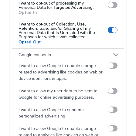
2026 ante Azerbayán, al no remitir las molestias musculares
I want to opt-out of processing my
Personal Data for Targeted Advertising.
que le hicieron ser baja para el encuentro liguero previo al
Opted In
parón. Tsygankov apunta a no estar disponible para Michel
para el choque del domingo contra el Celta.
I want to opt-out of Collection, Use,
Retention, Sale, and/or Sharing of my
Personal Data that Is Unrelated with the
Purposes for which it was collected.
Suplentes estrella: ¿Se harán con la titularidad
Opted Out
Griezmann & cía?
Se esperaban que fueran titulares
Google consents
en sus equipos, pero Griezmann o
I want to allow Google to enable storage
Lewandowski están siendo
related to advertising like cookies on web or
suplentes en el inicio de la
device identifiers in apps.
temporada 25/26. ¿Cuál es la
probabilidad de que se hagan con
I want to allow my user data to be sent to
la titularidad a corto plazo?
Google for online advertising purposes.
I want to allow Google to send me
Moi, lesionado en un amistoso
personalized advertising.
El centrocampista se lesionó en un partido amistoso contra
I want to allow Google to enable storage
el Athletic y sufre una lesión muscular leve en los
related to analytics like cookies on web or