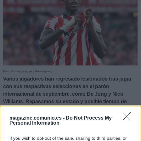
Foto: © imago images / Pressinphoto
Varios jugadores han regresado lesionados tras jugar
con sus respectivas selecciones en el parón
internacional de septiembre, como De Jong y Nico
Williams. Repasamos su estado y posible tiempo de
baja.
magazine.comunio.es -
Do Not Process My
De Jong, lesión leve
Personal Information
El centrocampista del Barcelona tuvo que abandonar la
If you wish to opt-out of the sale, sharing to third parties, or