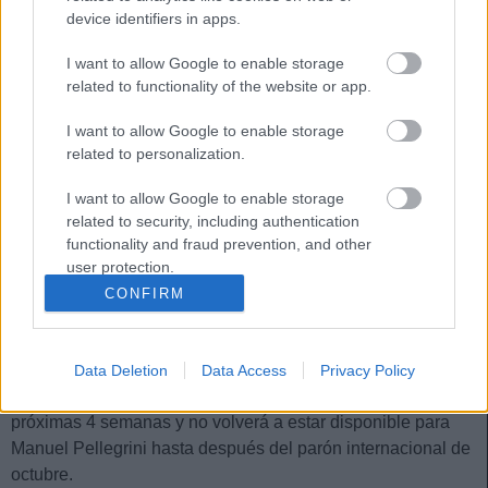
device identifiers in apps.
isquiotibiales que le harán ser baja para el encuentro de la
jornada 4 contra el Rayo. Se espera que vuelva a estar
I want to allow Google to enable storage
disponible para Alessio Lisci en la jornada 5.
related to functionality of the website or app.
Almada, con molestias
I want to allow Google to enable storage
related to personalization.
El atacante argentino no pudo jugar el partido de la
albiceleste contra Ecuador por unas molestias en el sóleo,
I want to allow Google to enable storage
pendiente de pruebas complementarias. Podría sufrir una
related to security, including authentication
functionality and fraud prevention, and other
rotura muscular y ser baja varias semanas.
user protection.
Ricardo Rodríguez, lesionado con Suiza
CONFIRM
El Betis ha sufrido el ‘Virus FIFA’ con Ricardo Rodríguez. El
futbolista helvético se lesionó con su selección y presenta
Data Deletion
Data Access
Privacy Policy
una rotura moderada en el aductor derecho. Será baja las
próximas 4 semanas y no volverá a estar disponible para
Manuel Pellegrini hasta después del parón internacional de
octubre.