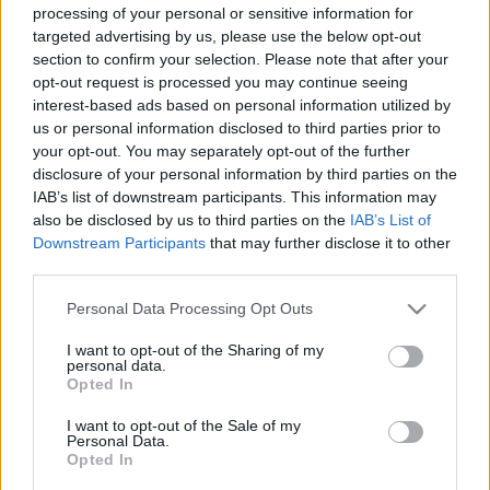
concentración de Países Bajos por una lesión muscular
processing of your personal or sensitive information for
targeted advertising by us, please use the below opt-out
leve que, casi con total seguridad, le hará ser baja para el
section to confirm your selection. Please note that after your
encuentro de la jornada 4 ante el Valencia y duda para el
opt-out request is processed you may continue seeing
debut blaugrana en Champions frente al Newcastle.
interest-based ads based on personal information utilized by
Nico, baja entre 4 y 6 semanas
us or personal information disclosed to third parties prior to
your opt-out. You may separately opt-out of the further
disclosure of your personal information by third parties on the
El Athletic tuvo la mala noticia de la lesión de Nico Williams
IAB’s list of downstream participants. This information may
con la Selección Española. El atacante rojiblanco se
also be disclosed by us to third parties on the
IAB’s List of
lesionó la musculatura adductora izquierda en un lance del
Downstream Participants
that may further disclose it to other
juego ante Turquía y tras practicarle pruebas estará de baja
third parties.
entre 4 y 6 semanas. Se perderá las próximas cuatro
Please note that this website/app uses one or more Google
Personal Data Processing Opt Outs
jornadas de LaLiga y podría volver tras el parón de
services and may gather and store information including but
selecciones de octubre.
not limited to your visit or usage behaviour. You may click to
I want to opt-out of the Sharing of my
personal data.
grant or deny consent to Google and its third-party tags to
Tsygankov, recae con Ucrania
Opted In
use your data for below specified purposes in below Google
consent section.
I want to opt-out of the Sale of my
El futbolista ucraniano fue desconvocado por su selección
Personal Data.
Opted In
para el segundo partido de clasificación del Mundial de