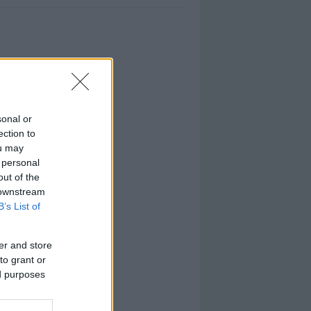
sonal or
ection to
ou may
 personal
out of the
 downstream
B’s List of
er and store
to grant or
ed purposes