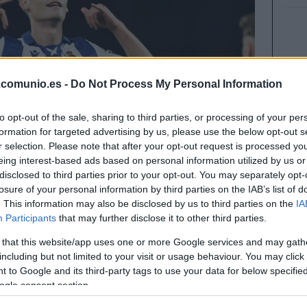
.comunio.es -
Do Not Process My Personal Information
to opt-out of the sale, sharing to third parties, or processing of your per
formation for targeted advertising by us, please use the below opt-out s
r selection. Please note that after your opt-out request is processed y
eing interest-based ads based on personal information utilized by us or
disclosed to third parties prior to your opt-out. You may separately opt-
losure of your personal information by third parties on the IAB’s list of
. This information may also be disclosed by us to third parties on the
IA
Participants
that may further disclose it to other third parties.
 that this website/app uses one or more Google services and may gath
6 nos dejó algún que otro lesionado, cómo
including but not limited to your visit or usage behaviour. You may click 
stado y posible tiempo de baja en este artículo.
 to Google and its third-party tags to use your data for below specifi
ogle consent section.