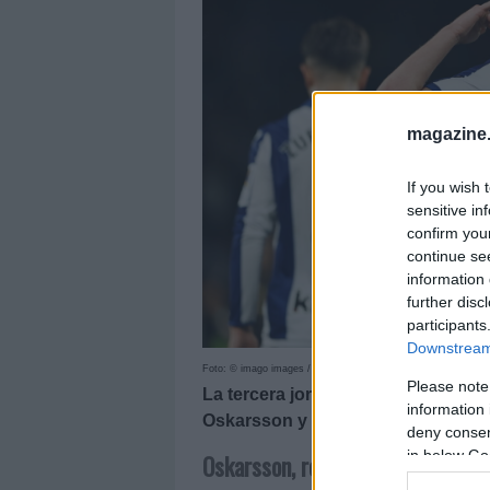
magazine
If you wish 
sensitive in
confirm you
continue se
information 
further disc
participants
Downstream 
Foto: © imago images / AFLOSPORT
Please note
La tercera jornada de LaLiga 25/2
information 
Oskarsson y Ejuke. Repasamos su e
deny consent
in below Go
Oskarsson, rotura muscular