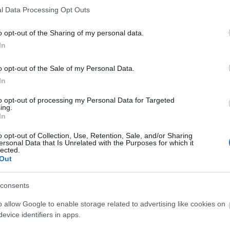
l Data Processing Opt Outs
 perdió a uno de sus jugadores, Oskarsson. El
 cambio en el minuto 56 por unas molestias en el
o opt-out of the Sharing of my personal data.
r, según el parte médico ofrecido por el club
In
s de baja.
o opt-out of the Sale of my Personal Data.
In
ria de la temporada en Girona, pero no pudo evitar un
to opt-out of processing my Personal Data for Targeted
. Ejuke tuve que retirarse del terreno de juego a los
ing.
In
otibiales y, a falta de parte médico, probablemente
 el dique seco varias semanas.
o opt-out of Collection, Use, Retention, Sale, and/or Sharing
ersonal Data that Is Unrelated with the Purposes for which it
lected.
én Vargas, aunque en este caso por fatiga muscular.
Out
 último partido con el Sevilla, ya que podría salir
consents
jornada 2
o allow Google to enable storage related to advertising like cookies on
evice identifiers in apps.
da 2 nos ha dejado buenas valoraciones de futbolistas
n valores de mercado inferiores a los 2 millones de