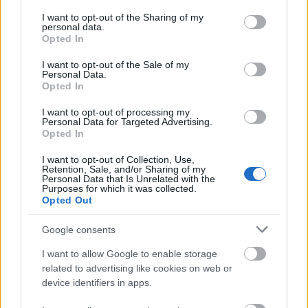
services and may gather and store information including but
not limited to your visit or usage behaviour. You may click to
I want to opt-out of the Sharing of my
4. Lucas Vázquez (Real Madrid)
personal data.
grant or deny consent to Google and its third-party tags to
Opted In
use your data for below specified purposes in below Google
5. Aubayemang (Barcelona)
consent section.
I want to opt-out of the Sale of my
Personal Data.
6. Sergi Guardiola (Rayo)
Opted In
7. Eric García (Barcelona)
I want to opt-out of processing my
Personal Data for Targeted Advertising.
8. Rodrygo (Real Madrid)
Opted In
9. Matheus Cunha (Atlético)
I want to opt-out of Collection, Use,
Retention, Sale, and/or Sharing of my
Personal Data that Is Unrelated with the
10. Papu Gómez (Sevilla)
Purposes for which it was collected.
Opted Out
Centrocampistas en forma - Top 5: dominio
Google consents
rojiblanco
I want to allow Google to enable storage
Predominio rojiblanco en el top 5
related to advertising like cookies on web or
de centrocampistas más en forma
device identifiers in apps.
durante las cinco últimas jornadas
de Comunio. Destaca la presencia