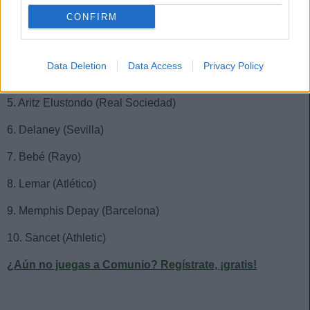
CONFIRM
2. Joao Félix (Atlético)
3. Fernando (Sevilla)
Data Deletion
Data Access
Privacy Policy
4. Lucas Boyé (Elche)
5. Aritz Elustondo (Real Sociedad)
6. Delaney (Sevilla)
7. Bebé (Rayo)
8. Lemar (Atlético)
9. Memphis Depay (Barcelona)
10. Sancet (Athletic)
¿Aún no juegas a Comunio? Regístrate, ¡gratis!