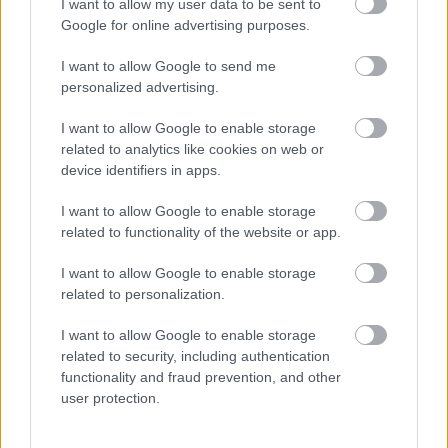
I want to allow my user data to be sent to
de dos futbolistas del Granada.
Google for online advertising purposes.
I want to allow Google to send me
personalized advertising.
Los 10 más vendidos
I want to allow Google to enable storage
related to analytics like cookies on web or
El jugador más vendido a Computer en abril ha sido Pedri.
device identifiers in apps.
El centrocampista canario sufrió una lesión muscular en la
vuelta de cuartos de Europa League ante el Eintracht
I want to allow Google to enable storage
Frankfurt y no podrá volver a jugar en lo que queda de
related to functionality of the website or app.
temporada.
I want to allow Google to enable storage
Otro jugador que sufrió otro percance muscular, Joao Félix,
related to personalization.
es el segundo con más ventas del mes, seguido por un
I want to allow Google to enable storage
Fernando Reges que se sometió a una operación de tobillo
related to security, including authentication
y será baja para lo que resta de curso.
functionality and fraud prevention, and other
user protection.
Este fue el Top 10 de más vendidos en marzo:
1. Pedri (Barcelona)