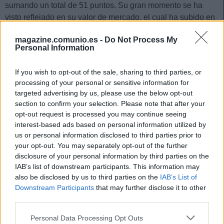
sumando un total de 51 puntos. Su gran momento se ha
visto reflejado en su valor de mercado, el cual ha subido en
2,5 millones en apenas 30 días debido a la alta demanda
magazine.comunio.es -
Do Not Process My
para ficharle.
Personal Information
Por detrás del ‘Comandante’ repite Ousmane Dembélé. El
If you wish to opt-out of the sale, sharing to third parties, or
francés fue el segundo jugador más comprado en marzo y
processing of your personal or sensitive information for
vuelve a serlo en abril tras su buen momento de juego. Fue
targeted advertising by us, please use the below opt-out
tras Morales el segundo mejor futbolista en abril con 42
section to confirm your selection. Please note that after your
puntos gracias a dos asistencias de gol y su facilidad para
opt-out request is processed you may continue seeing
regatear.
interest-based ads based on personal information utilized by
us or personal information disclosed to third parties prior to
Cierra el podio de más comprados Ante Budimir, quien lleva
your opt-out. You may separately opt-out of the further
cinco jornadas consecutivas marcando. Este fue el Top 10
disclosure of your personal information by third parties on the
de compras:
IAB’s list of downstream participants. This information may
also be disclosed by us to third parties on the
IAB’s List of
1. Morales (Levante)
Downstream Participants
that may further disclose it to other
third parties.
2. Dembélé (Barcelona)
Please note that this website/app uses one or more Google
Personal Data Processing Opt Outs
3. Budimir (Osasuna)