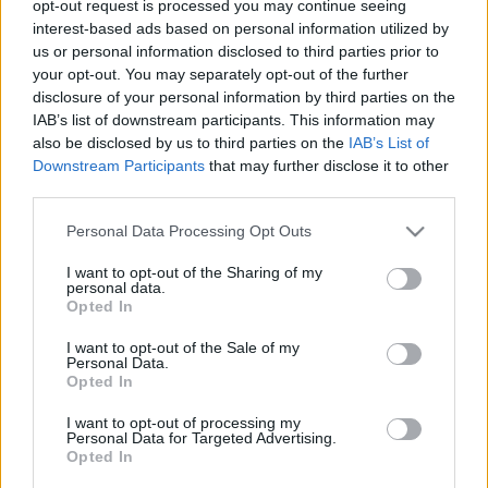
opt-out request is processed you may continue seeing
temporada en la jornada 20, cuando anotó un hat-trick ante
interest-based ads based on personal information utilized by
el Cádiz y consiguió 24 puntos. Esta gran actuación y su gol
us or personal information disclosed to third parties prior to
y 11 puntos en la jornada 21, son la base de los 38 puntos
your opt-out. You may separately opt-out of the further
disclosure of your personal information by third parties on the
que logró en el mes, ya que en los dos siguientes partidos
IAB’s list of downstream participants. This information may
tan sólo sumó 3 puntos.
also be disclosed by us to third parties on the
IAB’s List of
Downstream Participants
that may further disclose it to other
Sancet acumula 128 puntos en 23 partidos esta temporada,
third parties.
con 8 goles en su haber y su valor de mercado está
subiendo mucho en las últimas fechas. Durante el mes de
Please note that this website/app uses one or more Google
Personal Data Processing Opt Outs
enero se ha revalorizado en más de 5 millones.
services and may gather and store information including but
not limited to your visit or usage behaviour. You may click to
I want to opt-out of the Sharing of my
PLATA
: Sergio Canales (Betis, 41 puntos)
personal data.
grant or deny consent to Google and its third-party tags to
Opted In
use your data for below specified purposes in below Google
El segundo puesto del ranking de mejores jugadores de
consent section.
I want to opt-out of the Sale of my
Personal Data.
febrero es para Sergio Canales, quien tuvo un mes
Opted In
espectacular con 3 goles y 2 asistencias en los tres partidos
que disputó. El cántabro sumó 41 puntos, con dos 15
I want to opt-out of processing my
Personal Data for Targeted Advertising.
consecutivos en las jornadas 21 y 22.
Opted In
Canales podría haber sumado más puntos si una