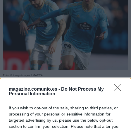
Foto: © imago images / MARCA
Tres centrocampistas españoles son los mejores
magazine.comunio.es -
Do Not Process My
jugadores de Comunio en el mes de febrero.
Personal Information
BRONCE
: Oihan Sancet (Athletic, 38 puntos)
If you wish to opt-out of the sale, sharing to third parties, or
processing of your personal or sensitive information for
La medalla de bronce del mes de febrero es para Oihan
targeted advertising by us, please use the below opt-out
Sancet. El polivalente jugador del Athletic consiguió la
section to confirm your selection. Please note that after your
mejor puntuación en Comunio de lo que llevamos de