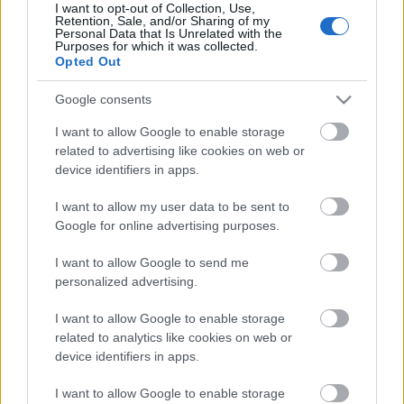
I want to opt-out of Collection, Use,
Retention, Sale, and/or Sharing of my
inoportuna lesión no le hubiera impedido disputar la
Personal Data that Is Unrelated with the
segunda parte del partido ante el Valladolid de la jornada 22
Purposes for which it was collected.
Opted Out
y la jornada 23.
Google consents
Los sancionados de la jornada 24: ¿Quiénes suplirán
a Modric & cía?
I want to allow Google to enable storage
related to advertising like cookies on web or
14 futbolistas se perderán la
device identifiers in apps.
jornada 24 de LaLiga 22/23 al
estar sancionados, entre ellos
I want to allow my user data to be sent to
Luka Modric y Gavi. ¿Quiénes les
Google for online advertising purposes.
reemplazarán en sus respectivos
equipos?
I want to allow Google to send me
personalized advertising.
ORO
: Gabri Veiga (Celta, 51 puntos)
I want to allow Google to enable storage
related to analytics like cookies on web or
device identifiers in apps.
La medalla de oro al mejor jugador de febrero es para una
de las grandes sensaciones de la temporada 22/23 de
I want to allow Google to enable storage