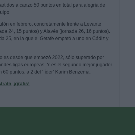
artidos alcanzó 50 puntos en total para alegría de
uipo.
ulón en febrero, concretamente frente a Levante
nada 24, 15 puntos) y Alavés (jornada 26, 16 puntos).
da 25, en la que el Getafe empató a uno en Cádiz y
goles desde que empezó 2022, sólo superado por
ndes ligas europeas. Y es el segundo mejor jugador
 60 puntos, a 2 del ‘líder’ Karim Benzema.
ate, ¡gratis!