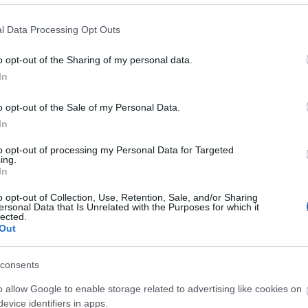
adrid, 36 puntos)
l Data Processing Opt Outs
rincipios de temporada, pero sigue ganando
r de LaLiga. Los blancos sumaron 10 de los 12
o opt-out of the Sharing of my personal data.
 marcaron 5 goles y no recibieron ninguno. Dos de
In
e Marco Asensio.
o opt-out of the Sale of my Personal Data.
ue dio el triunfo al Real Madrid contra el Granada en
In
ta en la victoria por 3-0 ante el Alavés de la jornada
idos, ante Villarreal y Rayo, sumó 6 puntos en cada
to opt-out of processing my Personal Data for Targeted
 en tiros y regates, haciendo un total de 36 en
ing.
In
 el once de Ancelotti.
o opt-out of Collection, Use, Retention, Sale, and/or Sharing
37 puntos)
ersonal Data that Is Unrelated with the Purposes for which it
lected.
Out
febrero Yéremy Pino, quien hizo historia con 30
al Espanyol en la jornada 26. El extremo tan sólo
consents
istoria de su equipo (primer jugador amarillo en
del juego.
Nadie ha sumado más puntos que el
o allow Google to enable storage related to advertising like cookies on
munio
.
evice identifiers in apps.