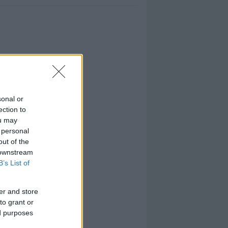
sonal or
ection to
ou may
 personal
out of the
 downstream
B’s List of
er and store
to grant or
ed purposes