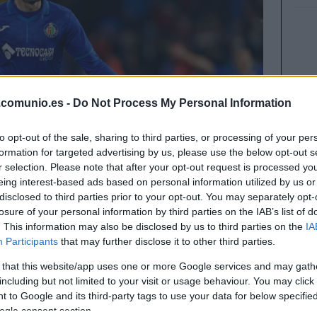
.comunio.es -
Do Not Process My Personal Information
to opt-out of the sale, sharing to third parties, or processing of your per
formation for targeted advertising by us, please use the below opt-out s
r selection. Please note that after your opt-out request is processed y
eing interest-based ads based on personal information utilized by us or
disclosed to third parties prior to your opt-out. You may separately opt-
losure of your personal information by third parties on the IAB’s list of
. This information may also be disclosed by us to third parties on the
IA
Participants
that may further disclose it to other third parties.
de Comunio, más una extra con el partido
 that this website/app uses one or more Google services and may gath
 Enes Ünal. El turco está en su mejor momento
including but not limited to your visit or usage behaviour. You may click 
es el MVP del mes con 50 puntos.
 to Google and its third-party tags to use your data for below specifi
ogle consent section.