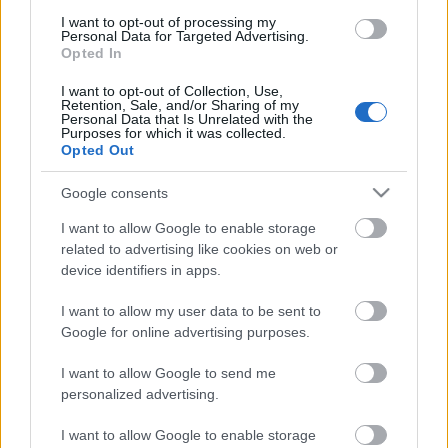
Griezmann en ese apartado.
I want to opt-out of processing my
Personal Data for Targeted Advertising.
Opted In
Parte médico: los lesionados de la Jornada 30
I want to opt-out of Collection, Use,
La jornada 30 nos dejó varios
Retention, Sale, and/or Sharing of my
Personal Data that Is Unrelated with the
lesionados como Álvaro García,
Purposes for which it was collected.
Chimy Ávila y Yeray Álvarez.
Opted Out
Analizamos su estado y posible
tiempo de baja.
Google consents
I want to allow Google to enable storage
related to advertising like cookies on web or
device identifiers in apps.
ORO
: Alexander Sorloth (Villarreal, 44 puntos)
I want to allow my user data to be sent to
La medalla de oro al mejor jugador de marzo es para
Google for online advertising purposes.
Alexander Sorloth. El delantero noruego está viviendo su
I want to allow Google to send me
mejor momento en el Villarreal de la mano de Marcelino y
personalized advertising.
entre las jornadas 27 y 30 ha anotado 5 goles y sumado un
total de 44 puntos. 20 de esos 44 los logró en la jornada 27
I want to allow Google to enable storage