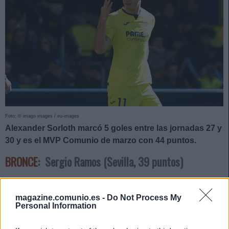
Foto: © imago images / eu-images
Alexander Sorloth marcó 5 goles entre las jornadas 27 y
30 y es el MVP Comunio de marzo con 44 puntos.
BRONCE
: Sergio Ramos (Sevilla, 39 puntos)
El mejor defensa de marzo en Comunio fue Sergio Ramos
con 39 puntos. El futbolista del Sevilla destacó en los cuatro
magazine.comunio.es -
Do Not Process My
Personal Information
partidos que jugó su equipo en el mes con 2 goles en las
jornadas 27 y 30, por los que obtuvo 11 y 15 puntos