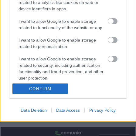
gracias a un hat-trick ante el Granada.
related to analytics like cookies on web or
device identifiers in apps.
El gran rendimiento de Sorloth en las últimas jornadas le ha
metido de lleno en la lucha por el ‘Pichichi’, ya que lleva 14
I want to allow Google to enable storage
goles y está a dos de Bellingham, Dovbyk y Budimir. El ex
related to functionality of the website or app.
de la Real lleva 161 puntos en la temporada, su mejor
I want to allow Google to enable storage
registro en los tres años que lleva en Comunio LaLiga.
related to personalization.
¿Aún no juegas a Comunio? Regístrate, ¡gratis!
I want to allow Google to enable storage
related to security, including authentication
functionality and fraud prevention, and other
user protection.
CONFIRM
Data Deletion
Data Access
Privacy Policy