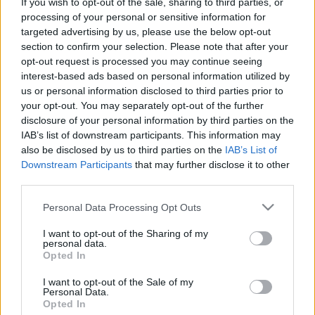
If you wish to opt-out of the sale, sharing to third parties, or
respectivamente.
processing of your personal or sensitive information for
targeted advertising by us, please use the below opt-out
Ramos está dando un gran rendimiento en su vuelta a
section to confirm your selection. Please note that after your
LaLiga tras dejar el PSG el pasado verano. Ha disputado 20
opt-out request is processed you may continue seeing
partidos en los que ha anotado 3 goles y sumado 134
interest-based ads based on personal information utilized by
puntos Comunio. Es actualmente el 12º mejor defensa del
us or personal information disclosed to third parties prior to
juego en puntos totales y el cuarto en puntos por partido.
your opt-out. You may separately opt-out of the further
disclosure of your personal information by third parties on the
PLATA
: Vinícius Jr. (Real Madrid, 43 puntos)
IAB’s list of downstream participants. This information may
also be disclosed by us to third parties on the
IAB’s List of
El segundo puesto de mejores jugadores de marzo es para
Downstream Participants
that may further disclose it to other
third parties.
Vinícius Jr. El delantero del Real Madrid estaba teniendo un
año irregular por culpa de las lesiones, pero el mes pasado
Please note that this website/app uses one or more Google
Personal Data Processing Opt Outs
sacó su mejor versión con 5 goles en tres partidos y 43
services and may gather and store information including but
puntos en total. Vini ha logrado 15, 12 y 16 puntos en las
not limited to your visit or usage behaviour. You may click to
I want to opt-out of the Sharing of my
personal data.
últimas tres jornadas.
grant or deny consent to Google and its third-party tags to
Opted In
use your data for below specified purposes in below Google
El brasileño acumula 12 goles y 4 asistencias en 20
consent section.
I want to opt-out of the Sale of my
Personal Data.
partidos esta temporada, para un total de 159 puntos.
Opted In
Promedia 7,95 puntos, el segundo mejor delantero tras