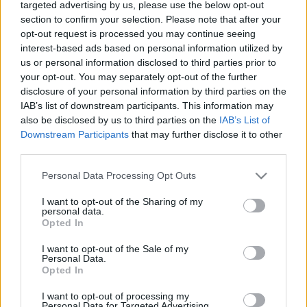
targeted advertising by us, please use the below opt-out
Jagoba Arrasate no podrá contar con el lateral derecho para
section to confirm your selection. Please note that after your
opt-out request is processed you may continue seeing
el partido del próximo domingo ante el Athletic, tras ver la
interest-based ads based on personal information utilized by
quinta amarilla del curso en la jornada 19. Mateu Morey
us or personal information disclosed to third parties prior to
será el encargado de suplir su ausencia en el once
your opt-out. You may separately opt-out of the further
bermellón.
disclosure of your personal information by third parties on the
IAB’s list of downstream participants. This information may
Jon Moncayola (Osasuna)
also be disclosed by us to third parties on the
IAB’s List of
Downstream Participants
that may further disclose it to other
Alessio Lisci tendrá que recomponer su centro del campo
third parties.
para jugar contra el Real Oviedo por la baja de Jon
Please note that this website/app uses one or more Google
Moncayola, sancionado por acumulación de
Personal Data Processing Opt Outs
services and may gather and store information including but
amonestaciones. Moi Gómez o Iker Muñoz son las
not limited to your visit or usage behaviour. You may click to
I want to opt-out of the Sharing of my
principales opciones para sustituirle.
personal data.
grant or deny consent to Google and its third-party tags to
Opted In
use your data for below specified purposes in below Google
David Carmo (Oviedo)
consent section.
I want to opt-out of the Sale of my
Personal Data.
El Oviedo viajará a Pamplona con la baja obligada de
Opted In
David Carmo, sancionado por acumulación de
I want to opt-out of processing my
amonestaciones. La ausencia del central angoleño será
Personal Data for Targeted Advertising.