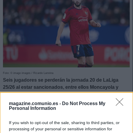
Foto: © imago images / Ricardo Larreina
Seis jugadores se perderán la jornada 20 de LaLiga
25/26 al estar sancionados, entre ellos Moncayola y
Maffeo. ¿Quiénes les reemplazarán en sus respectivos
equipos?
magazine.comunio.es -
Do Not Process My
Personal Information
Acumulación de Amonestaciones
If you wish to opt-out of the sale, sharing to third parties, or
Pablo Maffeo (Mallorca)
processing of your personal or sensitive information for