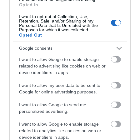
cubierta por Dani Calvo, ya que Eric Bailly está lesionado.
Opted In
I want to opt-out of Collection, Use,
Parte médico: los lesionados de la jornada 19
Retention, Sale, and/or Sharing of my
Personal Data that Is Unrelated with the
Purposes for which it was collected.
La jornada 19 de LaLiga 25/26 nos
Opted Out
dejó varios lesionados, cómo
Cucho Hernández o Javi Puado.
Google consents
Repasamos su estado y posible
tiempo de baja en este artículo.
I want to allow Google to enable storage
related to advertising like cookies on web or
device identifiers in apps.
Roja Directa
I want to allow my user data to be sent to
Google for online advertising purposes.
Lass Korouma (Girona)
I want to allow Google to send me
personalized advertising.
El joven centrocampista del Girona fue expulsado contra
Osasuna tras agredir a un futbolista rojillo y podría
I want to allow Google to enable storage
related to analytics like cookies on web or
enfrentarse a una sanción de más de un partido. Lass es un
device identifiers in apps.
futbolista utilizado cómo suplente por Michel por las