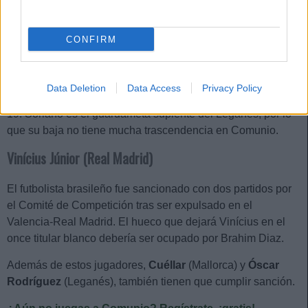
Roja directa
CONFIRM
Juan Soriano (Leganés)
El portero fue expulsado por protestar en el banquillo en el
Data Deletion
Data Access
Privacy Policy
partido que midió a su equipo con el Espanyol en la jornada
19. Soriano es el guardameta suplente del Leganés, por lo
que su baja no tiene mucha trascendencia en Comunio.
Vinícius Júnior (Real Madrid)
El futbolista brasileño fue sancionado con dos partidos por
el Comité de Competición tras ser expulsado en el
Valencia-Real Madrid. El hueco que dejará Vinícius en el
once titular blanco debería ser ocupado por Brahim Diaz.
Además de estos jugadores,
Cuéllar
(Mallorca) y
Óscar
Rodríguez
(Leganés), también tienen que cumplir sanción.