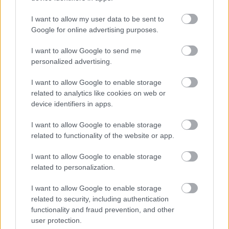
jornada 20
Si necesitas reforzar tu equipo de
I want to allow my user data to be sent to
la jornada 20 de Comunio con un
Google for online advertising purposes.
jugador barato, te presentamos
cinco opciones 'low cost' por
I want to allow Google to send me
menos de 1,5 millones de euros.
personalized advertising.
I want to allow Google to enable storage
related to analytics like cookies on web or
device identifiers in apps.
Expulsión por doble amonestación
I want to allow Google to enable storage
Marcos Alonso (Celta)
related to functionality of the website or app.
I want to allow Google to enable storage
Claudio Giraldez no podrá contar con Marcos Alonso en el
related to personalization.
partido que medirá a los celestes con el Athletic el próximo
domingo. El defensa fue expulsado por dos amarillas contra
I want to allow Google to enable storage
el Rayo y además, sufre un esguince de tobillo. Carlos
related to security, including authentication
Domínguez será el encargado de cubrir su ausencia en el
functionality and fraud prevention, and other
flanco izquierdo de la zaga gallega.
user protection.