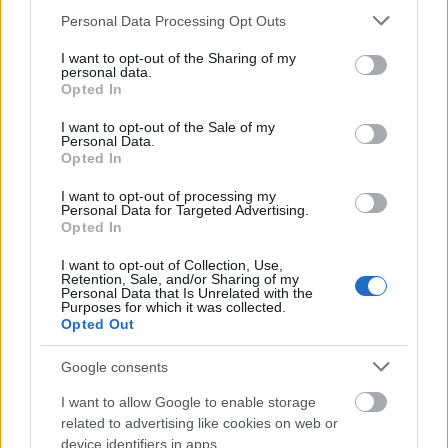
Please note that this website/app uses one or more Google
Personal Data Processing Opt Outs
Luka Modric (Real Madrid)
services and may gather and store information including but
not limited to your visit or usage behaviour. You may click to
I want to opt-out of the Sharing of my
personal data.
El Real Madrid tendrá dos bajas por sanción para recibir a
grant or deny consent to Google and its third-party tags to
Opted In
use your data for below specified purposes in below Google
Las Palmas, una de ellas la de Luka Modric. El
consent section.
centrocampista croata vio la quinta amarilla de la temporada
I want to opt-out of the Sale of my
Personal Data.
en el partido aplazado ante el Valencia. Modric no es titular
Opted In
habitual en los blancos y su ausencia puede suponer más
I want to opt-out of processing my
minutos de juego para Dani Ceballos.
Personal Data for Targeted Advertising.
Opted In
Jon Aramburu (Real Sociedad)
I want to opt-out of Collection, Use,
Retention, Sale, and/or Sharing of my
El lateral derecho txuri-urdin no jugará contra el Valencia al
Personal Data that Is Unrelated with the
Purposes for which it was collected.
tener que cumplir ciclo de amonestaciones. Traoré y
Opted Out
Odriozola están lesionados, así que la única opción que
tiene Imanol para cubrir el lateral derecho en su visita a
Google consents
Mestalla es Aritz Elustondo.
I want to allow Google to enable storage
related to advertising like cookies on web or
Consejos de compra: 5 opciones 'low cost' para la
device identifiers in apps.