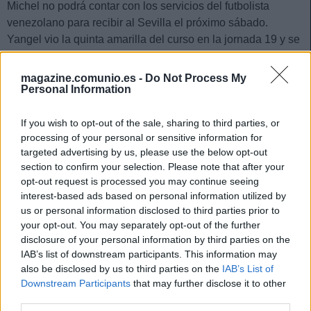
Michel no podrá contar con los servicios del futbolista
venezolano para recibir al Sevilla el próximo sábado.
Yangel vio la quinta amarilla del curso en la jornada 19 y se
perderá el duelo contra los hispalenses. Su baja puede ser
cubierta por Iván Martín en caso de que el técnico del
magazine.comunio.es -
Do Not Process My
Girona decida meter un centrocampista más en su once
Personal Information
titular.
If you wish to opt-out of the sale, sharing to third parties, or
Dário Essugo (Las Palmas)
processing of your personal or sensitive information for
targeted advertising by us, please use the below opt-out
Las Palmas visitará el Santiago Bernabéu con la baja por
section to confirm your selection. Please note that after your
sanción de Essugo. El centrocampista es un fijo en el once
opt-out request is processed you may continue seeing
interest-based ads based on personal information utilized by
de Diego Martínez y Loiodice se postula como su posible
us or personal information disclosed to third parties prior to
sustituto ante el Real Madrid.
your opt-out. You may separately opt-out of the further
Pathé Ciss (Rayo)
disclosure of your personal information by third parties on the
IAB’s list of downstream participants. This information may
also be disclosed by us to third parties on the
IAB’s List of
El futbolista africano vio la quinta amarilla de la temporada
Downstream Participants
that may further disclose it to other
en la jornada 19 y se perderá la visita rayista a Pamplona.
third parties.
Su sustituto en el once titular vallecano será Óscar Valentín.