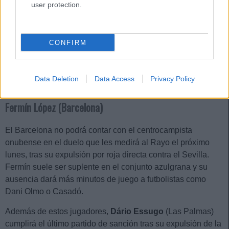
user protection.
El colista Valladolid recibirá al Sevilla el domingo sin su
delantero titular, Marcos André. El ariete brasileño cumplirá
sanción tras recibir la quinta amonestación de la temporada
CONFIRM
en la derrota en Vallecas. Juanmi Latasa debería ser el
encargado de reemplazarle en el once pucelano.
Roja directa
Data Deletion
Data Access
Privacy Policy
Fermín López (Barcelona)
El Barcelona no podrá contar con el centrocampista
onubense en el duelo que les medirá al Rayo el próximo
lunes, tras su expulsión por roja directa contra el Sevilla.
Fermín suele ser suplente en el conjunto azulgrana y su
ausencia dará más minutos de juego a futbolistas como
Dani Olmo o Casadó.
Además de estos jugadores,
Dário Essugo
(Las Palmas)
cumplirá el último partido de sanción tras su expulsión de la