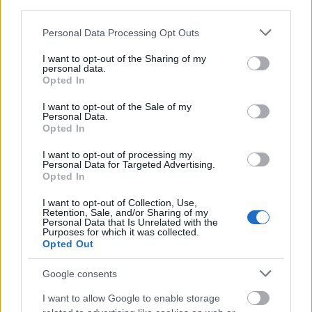
third parties.
Jiménez apueste por dar entrada en el once inicial a
Brasanac, con Chicco en la recámara.
Please note that this website/app uses one or more Google
Personal Data Processing Opt Outs
services and may gather and store information including but
Flavien Boyomo (Osasuna)
not limited to your visit or usage behaviour. You may click to
I want to opt-out of the Sharing of my
personal data.
grant or deny consent to Google and its third-party tags to
Opted In
use your data for below specified purposes in below Google
El central camerunés marcó el gol del empate de su equipo
consent section.
en Mallorca, pero antes vio la quinta amarilla de la
I want to opt-out of the Sale of my
Personal Data.
temporada que le hará perderse el partido del sábado frente
Opted In
al Real Madrid. Herrando será el encargado de suplir su
I want to opt-out of processing my
ausencia en el centro de la defensa rojilla.
Personal Data for Targeted Advertising.
Opted In
Parte médico: los lesionados de la jornada 23
I want to opt-out of Collection, Use,
Retention, Sale, and/or Sharing of my
La jornada 23 de LaLiga nos ha
Personal Data that Is Unrelated with the
dejado varios jugadores
Purposes for which it was collected.
lesionados como Sergio Camello,
Opted Out
Barisic o Lucas Vázquez.
Repasamos su estado a
Google consents
continuación.
I want to allow Google to enable storage