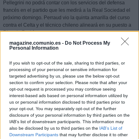
Pellegrini no podrá contar con los servicios del defensa
francés en el partido que les medirá a la Real Sociedad el
próximo domingo. Perraud vio la quinta amarilla del curso
contra el Celta y el técnico chileno alineará en su puesto a
Ricardo Rodríguez.
Sandro Ramírez (Las Palmas)
magazine.comunio.es -
Do Not Process My
Personal Information
Las Palmas visitará al Mallorca en la jornada 24 sin la
If you wish to opt-out of the sale, sharing to third parties, or
presencia de Sandro, quien tendrá que cumplir sanción por
processing of your personal or sensitive information for
acumulación de amonestaciones. Manu Fuster se presenta
targeted advertising by us, please use the below opt-out
como la principal opción para cubrir su ausencia en la
section to confirm your selection. Please note that after your
banda derecha del ataque, con Marvin como alternativa.
opt-out request is processed you may continue seeing
interest-based ads based on personal information utilized by
Yvan Neyou (Leganés)
us or personal information disclosed to third parties prior to
your opt-out. You may separately opt-out of the further
El centrocampista camerunés vio la décima amarilla del
disclosure of your personal information by third parties on the
IAB’s list of downstream participants. This information may
curso en la visita a Mestalla y se perderá el importante
also be disclosed by us to third parties on the
IAB’s List of
duelo del próximo sábado contra el Alavés. Con Cissé
Downstream Participants
that may further disclose it to other
también de baja y Tapia tocado, es posible que Borja