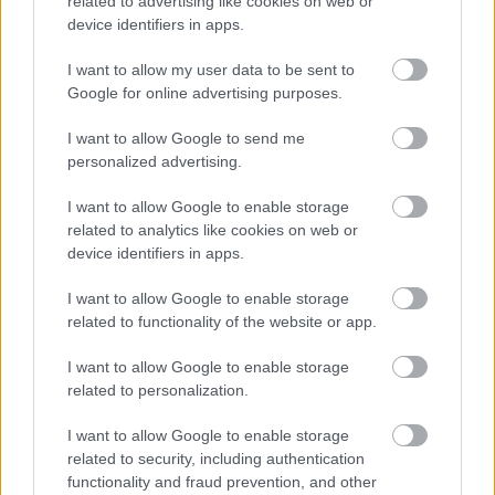
related to advertising like cookies on web or
device identifiers in apps.
Saúl Ñíguez y Loic Badé (Sevilla)
I want to allow my user data to be sent to
Google for online advertising purposes.
García Pimienta tendrá dos bajas muy importantes por
sanción para visitar al Real Valladolid en la jornada 24.
I want to allow Google to send me
Tanto Saúl Ñíguez como Loic Badé recibieron la quinta
personalized advertising.
amonestación de la temporada contra el Barcelona y se
perderán el partido. En el puesto de Saúl puede entrar
I want to allow Google to enable storage
Agoumé, mientras que Marcao podría ser el sustituto de
related to analytics like cookies on web or
device identifiers in apps.
Badé.
Enzo Barrenechea (Valencia)
I want to allow Google to enable storage
related to functionality of the website or app.
El Valencia visitará el estadio de la Cerámica el sábado con
I want to allow Google to enable storage
la baja por sanción de Barrenechea. El futbolista argentino
related to personalization.
está siendo muy importante en las alineaciones de Carlos
Corberán, quien optará por Pepelu para cubrir su ausencia.
I want to allow Google to enable storage
related to security, including authentication
Marcos André (Valladolid)
functionality and fraud prevention, and other