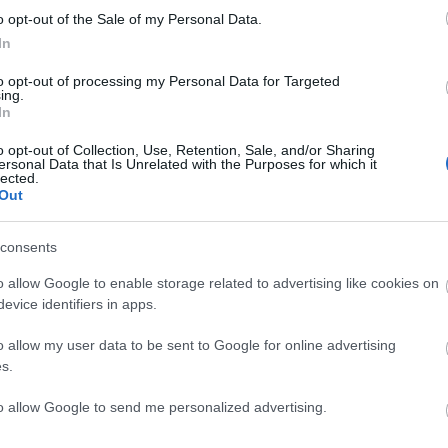
ar a su doble pivote más habitual, compuesto por
o opt-out of the Sale of my Personal Data.
In
to opt-out of processing my Personal Data for Targeted
la jornada 26
ing.
In
da 26 de LaLiga dejó varios lesionados y tocados,
ard Moreno. Repasamos su estado y posible tiempo
o opt-out of Collection, Use, Retention, Sale, and/or Sharing
ersonal Data that Is Unrelated with the Purposes for which it
lected.
Out
consents
o allow Google to enable storage related to advertising like cookies on
o Pere Milla como delantero
evice identifiers in apps.
he, Sebastián Beccacece, no podrá contar con Lucas
o allow my user data to be sent to Google for online advertising
s.
frente al Barcelona. La baja del referente ofensivo
Nteka o un Pere Milla que estará al 100% tras dejar
to allow Google to send me personalized advertising.