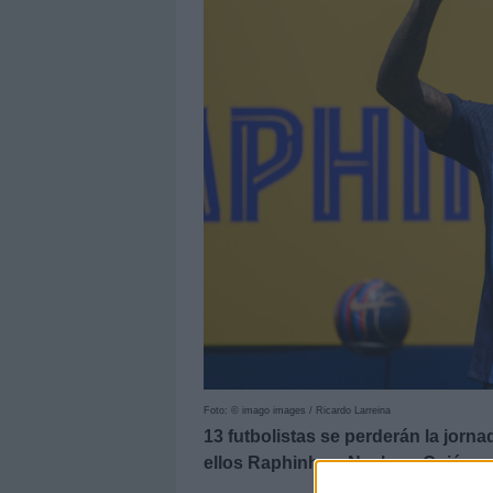
Foto: © imago images / Ricardo Larreina
13 futbolistas se perderán la jorna
ellos Raphinha y Nacho. ¿Quiénes