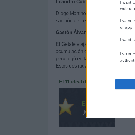
Leandro Cabrera (Espanyol): turn
I want t
web or d
Diego Martínez tendrá que recompone
sanción de Leandro Cabrera. Sergi G
I want t
or app.
Gastón Álvarez (Getafe): Alderete 
I want t
El Getafe viajará a Bilbao con la ba
acumulación de amarillas. El uruguay
I want t
pero jugó en la jornada 26 por las b
authenti
Estos dos jugadores volverán al once
El 11 ideal de la jornada 26 (22/
El ucrani
jornada 