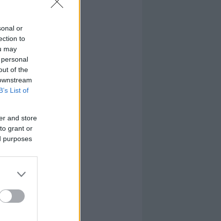
sonal or
ection to
ou may
 personal
out of the
 downstream
B’s List of
er and store
to grant or
ed purposes