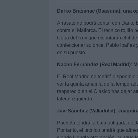
Darko Brasanac (Osasuna): una op
Arrasate no podrá contar con Darko B
contra el Mallorca. El técnico rojillo 
Copa del Rey que disputarán el 4 de 
confeccionar su once. Pablo Ibañez y
en su puesto.
Nacho Fernández (Real Madrid): Men
El Real Madrid no tendrá disponible 
ver la quinta amarilla de la tempora
reapareció en el Clásico tras dejar at
lateral izquierdo.
Javi Sánchez (Valladolid): Joaquín
Pacheta tendrá la baja obligada de J
Por tanto, el técnico tendrá que alin
siendo Hongla otra opción, aunque 