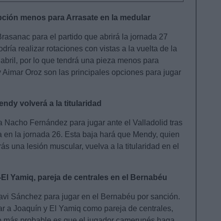
ción menos para Arrasate en la medular
rasanac para el partido que abrirá la jornada 27
podría realizar rotaciones con vistas a la vuelta de la
abril, por lo que tendrá una pieza menos para
 Aimar Oroz son las principales opciones para jugar
dy volverá a la titularidad
a Nacho Fernández para jugar ante el Valladolid tras
da en la jornada 26. Esta baja hará que Mendy, quien
rás una lesión muscular, vuelva a la titularidad en el
-El Yamiq, pareja de centrales en el Bernabéu
avi Sánchez para jugar en el Bernabéu por sanción.
ear a Joaquín y El Yamiq como pareja de centrales,
lo más probable es que el jugador camerunés haga