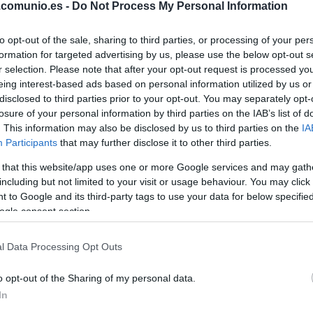
.comunio.es -
Do Not Process My Personal Information
to opt-out of the sale, sharing to third parties, or processing of your per
formation for targeted advertising by us, please use the below opt-out s
r selection. Please note that after your opt-out request is processed y
lverá al once
eing interest-based ads based on personal information utilized by us or
da 27 sin la presencia de Eguaras. El mediocentro
disclosed to third parties prior to your opt-out. You may separately opt-
losure of your personal information by third parties on the IAB’s list of
ulación de amonestaciones y su sustituto será,
. This information may also be disclosed by us to third parties on the
IA
 reapareció en el último partido.
Participants
that may further disclose it to other third parties.
unidad para Ferran o Fati
 that this website/app uses one or more Google services and may gath
including but not limited to your visit or usage behaviour. You may click 
os de Raphinha para jugar en Elche, ya que el
 to Google and its third-party tags to use your data for below specifi
a temporada en la jornada 26. El técnico blaugrana
ogle consent section.
ran Torres. No es nada descartable que ambos sean
arça realiza rotaciones.
l Data Processing Opt Outs
regresará a la titularidad
o opt-out of the Sharing of my personal data.
jornada 27 en un partido vital para la zona Champions
In
Guardado, sancionado por acumulación de amarillas.