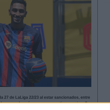
da 27 de LaLiga 22/23 al estar sancionados, entre
 les reemplazarán en sus respectivos equipos?