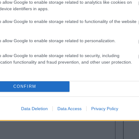
o para Sergi Gómez
o allow Google to enable storage related to analytics like cookies on
evice identifiers in apps.
r su defensa para jugar en Girona por la baja por
ómez será su sustituto en el once.
o allow Google to enable storage related to functionality of the website
volverá al once
o allow Google to enable storage related to personalization.
ja obligada de Gastón Álvarez, sancionado por
o venía siendo suplente en las últimas jornadas,
o allow Google to enable storage related to security, including
ajas por sanción de Alderete y Domingos Duarte.
cation functionality and fraud prevention, and other user protection.
 para medirse a los de Valverde.
23): Tsygankov, MVP
CONFIRM
ano Viktor Tsygankov fue la gran estrella de la
26 de Comunio y lidera su 11 ideal.
Data Deletion
Data Access
Privacy Policy