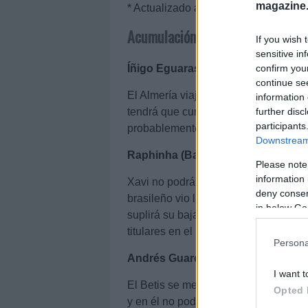
magazine
* Actualizado a 21/03.
Acumulación de amonestaciones
If you wish 
sensitive in
confirm you
Íñigo Eguaras (Almería): Melero vo
continue se
El Almería viajará a Vigo en la jorna
information 
further disc
tendrá que cumplir sanción por acum
participants
probablemente, Gonzalo Melero, quien
Downstream 
Raphinha (Barcelona): nueva oport
Please note
information 
Xavi no podrá contar con los servici
deny consent
brasileño vio la quinta amarilla de l
in below Go
suplirá su baja con Ansu Fati o Fer
titulares en el Martínez Valero si el B
Persona
Andrés Guardado (Betis): Carvalho 
I want t
El Betis se medirá al Atlético en la 
Opted 
y en él no podrá contar con Andrés 