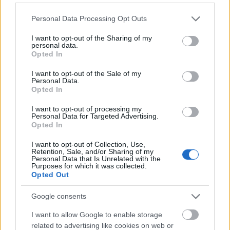
del campo, mientras que si el elegido es Álex Suárez,
Herzog sería titular.
Please note that this website/app uses one or more Google
Personal Data Processing Opt Outs
services and may gather and store information including but
Copete (Mallorca)
not limited to your visit or usage behaviour. You may click to
I want to opt-out of the Sharing of my
personal data.
grant or deny consent to Google and its third-party tags to
Opted In
El Mallorca recibirá al Espanyol el sábado sin la presencia
use your data for below specified purposes in below Google
consent section.
del central, sancionado por acumulación de
I want to opt-out of the Sale of my
Personal Data.
amonestaciones. Copete fue titular en el último partido ante
Opted In
el Athletic, en el que Arrasate empleó un esquema con tres
centrales. Para el duelo contra los pericos volverá a su
I want to opt-out of processing my
Personal Data for Targeted Advertising.
habitual 4-2-3-1, entrando en el once un jugador más
Opted In
ofensivo como Dani Rodríguez, suplente en la visita a San
I want to opt-out of Collection, Use,
Mamés por molestias.
Retention, Sale, and/or Sharing of my
Personal Data that Is Unrelated with the
Juanmi Latasa (Valladolid)
Purposes for which it was collected.
Opted Out
El Real Valladolid afronta el duelo ante el Celta del próximo
Google consents
sábado con la baja por sanción de Latasa, quien vio la
quinta amarilla del curso en el duelo de la última jornada
I want to allow Google to enable storage
contra el Valencia. El delantero estaba en racha con dos
related to advertising like cookies on web or