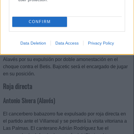
Real Madrid para la visita a Las Palmas, tras ver dos
amarillas en la victoria de la jornada 27 frente al Villarreal.
Ander Guevara se postula como el elegido por Coudet para
CONFIRM
reemplazarle en el once inicial.
Dário Essugo (Las Palmas)
Data Deletion
Data Access
Privacy Policy
El futbolista luso tampoco podrá jugar el partido ante el
Alavés por su expulsión por doble amonestación en el
choque contra el Betis. Bajcetic será el encargado de jugar
en su posición.
Roja directa
Antonio Sivera (Alavés)
El cancerbero babazorro fue expulsado por roja directa en
el partido ante el Villarreal y se perderá la visita vitoriana a
Las Palmas. El canterano Adrián Rodríguez fue el