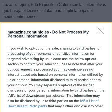
Lozano. Tejero, Edu Expósito o Calero son las alternativas
que baraja el técnico catalán para suplir la baja del
mediocentro perico.
Yellu Santiago (Getafe)
magazine.comunio.es -
Do Not Process My
Personal Information
El centrocampista azulón tendrá que cumplir un partido de
sanción contra Osasuna tras ver la quinta amarilla de la
If you wish to opt-out of the sale, sharing to third parties, or
temporada en la última jornada, en la que no jugó ni un
processing of your personal or sensitive information for
minuto pero fue amonestado por protestar en el banquillo.
targeted advertising by us, please use the below opt-out
Yellu es un suplente habitual en el Getafe.
section to confirm your selection. Please note that after your
opt-out request is processed you may continue seeing
Viti Rozada (Las Palmas)
interest-based ads based on personal information utilized by
us or personal information disclosed to third parties prior to
Las Palmas contará también con bajas por sanción para su
your opt-out. You may separately opt-out of the further
partido ante el Alavés, entre ellas de la Viti por acumulación
disclosure of your personal information by third parties on the
de amarillas. Diego Martínez tiene las opciones de Marvin,
IAB’s list of downstream participants. This information may
also be disclosed by us to third parties on the
IAB’s List of
Javi Muñoz o Álex Suárez para cubrir su ausencia. En caso
Downstream Participants
that may further disclose it to other
de que opte por Javi Muñoz, Loiodice entraría en el centro
third parties.