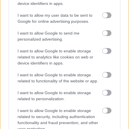
device identifiers in apps.
goles en las dos últimas jornadas y Álvaro Rubio tiene la
opción de poner en su puesto a Sylla o un centrocampista
I want to allow my user data to be sent to
como Amallah o Anuar.
Google for online advertising purposes.
I want to allow Google to send me
El consejo de compra de la semana: Ricardo
Rodríguez
personalized advertising.
Tras un mal inicio de temporada,
I want to allow Google to enable storage
Ricardo Rodríguez se ha
related to analytics like cookies on web or
afianzado en la titularidad en el
device identifiers in apps.
lateral izquierdo del Real Betis y
está dando un buen rendimiento
I want to allow Google to enable storage
en Comunio.
related to functionality of the website or app.
I want to allow Google to enable storage
Expulsión por doble amonestación
related to personalization.
I want to allow Google to enable storage
Antonio Blanco (Alavés)
related to security, including authentication
functionality and fraud prevention, and other
El Alavés tampoco podrá contar con los servicios del ex del
user protection.