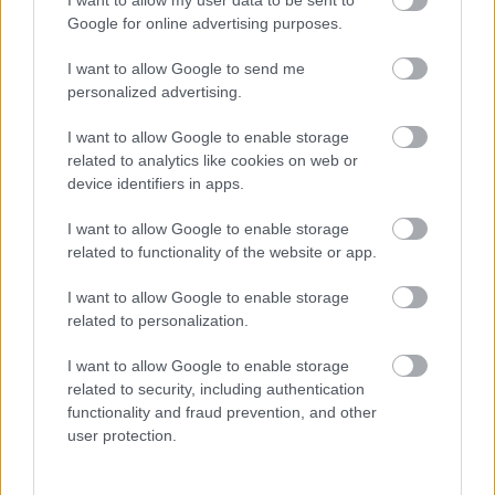
League. Íñigo Pérez no podrá contar para ese encuentro
Google for online advertising purposes.
ante los bermellones con el sancionado por acumulación de
I want to allow Google to send me
amarillas Óscar Valentín. El centrocampista rayista fue
personalized advertising.
titular en Vigo ocupando la vacante de Pathé Ciss, quien
tuvo que jugar cómo central por la lesión de Aridane. Si el
I want to allow Google to enable storage
central canario no se recupera para el partido ante el
related to analytics like cookies on web or
Mallorca, Gumbau o Pedro Díaz pueden entrar en el once
device identifiers in apps.
inicial.
I want to allow Google to enable storage
Jude Bellingham (Real Madrid)
related to functionality of the website or app.
I want to allow Google to enable storage
El futbolista inglés vio la quinta amarilla de la temporada
related to personalization.
contra el Sevilla y se perderá la despedida de Carlo
Ancelotti como entrenador del Real Madrid el próximo
I want to allow Google to enable storage
sábado ante la Real. Los blancos tienen muchas bajas y la
related to security, including authentication
ausencia del inglés podría ser cubierta por Dani Ceballos o
functionality and fraud prevention, and other
un canterano cómo Víctor Muñoz.
user protection.
Roja directa