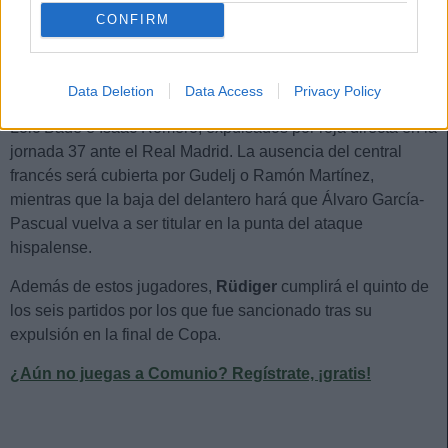
CONFIRM
Loic Badé e Isaac Romero (Sevilla)
El Sevilla viajará el domingo a Villarreal para despedir la
Data Deletion
Data Access
Privacy Policy
temporada y lo hará sin la presencia de los sancionados
Loic Badé e Isaac Romero, expulsados por roja directa en la
jornada 37 ante el Real Madrid. La ausencia del central
francés será cubierta por Gudelj o Ramón Martínez,
mientras que la baja del delantero hará que Álvaro García-
Pascual vuelva a ser titular en la punta del ataque
hispalense.
Además de estos jugadores,
Rüdiger
cumplirá el quinto de
los seis partidos por los que fue sancionado tras su
expulsión en la final de Copa.
¿Aún no juegas a Comunio? Regístrate, ¡gratis!