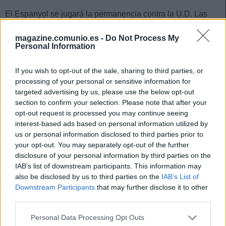
El Espanyol se jugará la permanencia contra la U.D. Las
Palmas en un partido en el que será baja por acumulación
magazine.comunio.es -
Do Not Process My
de amarillas el defensa Marash Kumbulla. El central
Personal Information
albanés vio la décima amarilla del curso en la derrota en
Pamplona y su puesto en el once perico será ocupado por
If you wish to opt-out of the sale, sharing to third parties, or
Fernando Calero.
processing of your personal or sensitive information for
Luis Milla (Getafe)
targeted advertising by us, please use the below opt-out
section to confirm your selection. Please note that after your
opt-out request is processed you may continue seeing
El Getafe despedirá la temporada ante el Celta sin la
interest-based ads based on personal information utilized by
presencia de Luis Milla, quien deberá cumplir un encuentro
us or personal information disclosed to third parties prior to
de sanción al ver la quinta amarilla en la jornada 37. Yellu
your opt-out. You may separately opt-out of the further
podría tener una oportunidad cómo titular por la baja del
disclosure of your personal information by third parties on the
mediocentro, siendo Djené y reubicar en el doble pivote a
IAB’s list of downstream participants. This information may
also be disclosed by us to third parties on the
IAB’s List of
Terrats otras de las alternativas disponibles para Bordalás.
Downstream Participants
that may further disclose it to other
José Campaña (Las Palmas)
third parties.
Please note that this website/app uses one or more Google
Personal Data Processing Opt Outs
El centrocampista sevillano no estará disponible para Diego
services and may gather and store information including but