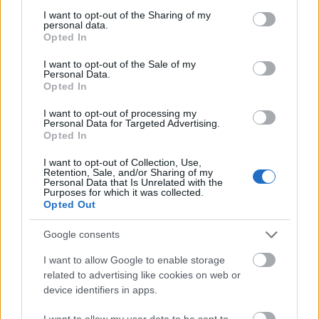
Martínez en la jornada 37 tras ver una amarilla por protestar
not limited to your visit or usage behaviour. You may click to
I want to opt-out of the Sharing of my
personal data.
en el choque frente al Leganés. Campaña no tuvo minutos
grant or deny consent to Google and its third-party tags to
Opted In
en la última jornada y futbolistas como Loiodice o el
use your data for below specified purposes in below Google
consent section.
canterano Sergio Viera podrían tener de nuevo una
I want to opt-out of the Sale of my
Personal Data.
oportunidad.
Opted In
I want to opt-out of processing my
Parte médico: los lesionados de la Jornada 37
Personal Data for Targeted Advertising.
Opted In
La jornada 37 nos dejó varios
lesionados como Ayoze o Endrick.
I want to opt-out of Collection, Use,
Analizamos su estado y posible
Retention, Sale, and/or Sharing of my
tiempo de baja.
Personal Data that Is Unrelated with the
Purposes for which it was collected.
Opted Out
Google consents
I want to allow Google to enable storage
Óscar Valentín (Rayo)
related to advertising like cookies on web or
device identifiers in apps.
El Rayo se medirá el sábado al Mallorca en un duelo que
puede darle el billete a la Europa League o Conference
I want to allow my user data to be sent to