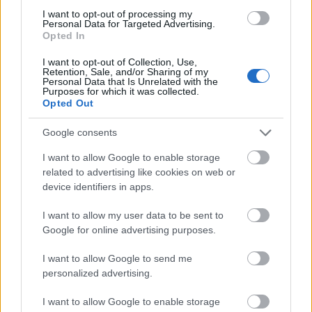
ser el Rey
I want to opt-out of processing my
Personal Data for Targeted Advertising.
El 11 ideal de la jornada 37 llegó a
Opted In
los 134 puntos, una cantidad baja
comparado con la jornada
I want to opt-out of Collection, Use,
Retention, Sale, and/or Sharing of my
intersemanal debido a la baja cifra
Personal Data that Is Unrelated with the
de goles (21). Sólo un futbolista
Purposes for which it was collected.
marcó por partida doble, Juanmi
Opted Out
Jiménez, el MVP de la penúltima
fecha del campeonato.
Google consents
I want to allow Google to enable storage
related to advertising like cookies on web or
Son, Óscar Duarte y Soldado (Levante): cambios
device identifiers in apps.
obligados en defensa para Lisci
I want to allow my user data to be sent to
El descendido Levante afrontará su último partido en LaLiga
Google for online advertising purposes.
contra el Rayo con TRES bajas por sanción, las de los
defensores Óscar Duarte y Son y el delantero Roberto
I want to allow Google to send me
Soldado. Los dos primeros fueron titulares en la victoria por
personalized advertising.
3-1 contra el Alavés y probablemente sean sustituidos por
I want to allow Google to enable storage
Cáceres, Róber o Postigo en el caso del costarricense y