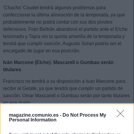
‘Chacho’ Coudet tendrá algunos problemas para
confeccionar la última alineación de la temporada, ya que
probablemente no podrá contar con sus dos pivotes
defensivos. Fran Beltrán abandonó el partido ante el Elche
lesionado y Tapia vio la quinta amarilla de la temporada y
tendrá que cumplir sanción. Augusto Solari podría ser el
encargado de jugar en esa posición.
Iván Marcone (Elche): Mascarell o Gumbau serán
titulares
Francisco no tendrá a su disposición a Ivan Marcone para
recibir al Getafe, ya que tendrá que cumplir un partido de
sanción. Omar Mascarell o Gumbau serán por tanto titulares
en ese duelo.
Raúl de Tomás (Espanyol): tres opciones para un
magazine.comunio.es -
Do Not Process My
Personal Information
puesto
El Espanyol despedirá la temporada sin la presencia de su