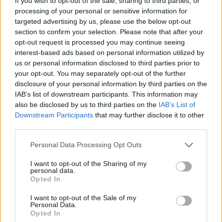
If you wish to opt-out of the sale, sharing to third parties, or
gran goleador, Raúl de Tomás. El delantero se perderá el
processing of your personal or sensitive information for
targeted advertising by us, please use the below opt-out
último compromiso del curso por sanción y tres son los
section to confirm your selection. Please note that after your
jugadores que pueden suplir su ausencia en el once perico:
opt-out request is processed you may continue seeing
Dimata, Loren y Wu Lei. El delantero chino es quien más
interest-based ads based on personal information utilized by
oportunidades ha tenido en los últimos tiempos y tiene algo
us or personal information disclosed to third parties prior to
de ventaja con sus competidores.
your opt-out. You may separately opt-out of the further
disclosure of your personal information by third parties on the
Mathías Olivera (Getafe): ¿turno para Jankto?
IAB’s list of downstream participants. This information may
also be disclosed by us to third parties on the
IAB’s List of
El Getafe consiguió la salvación matemática contra el
Downstream Participants
that may further disclose it to other
Barcelona y afrontará la jornada 38 sin nada en juego. Para
third parties.
el partido que cerrará el curso en Elche, Quique tendrá la
Please note that this website/app uses one or more Google
baja de Mathías Olivera, quien debe cumplir sanción por
Personal Data Processing Opt Outs
services and may gather and store information including but
acumulación de tarjetas. Jonathan Silva ha tenido
not limited to your visit or usage behaviour. You may click to
I want to opt-out of the Sharing of my
problemas físicos en las últimas semanas, por lo que el
personal data.
grant or deny consent to Google and its third-party tags to
Opted In
checo Jankto se postula como principal candidato para
use your data for below specified purposes in below Google
ocupar el carril izquierdo azulón.
consent section.
I want to opt-out of the Sale of my
Personal Data.
Opted In
El 11 ideal de la jornada 37 (21/22): Juanmi vuelve a