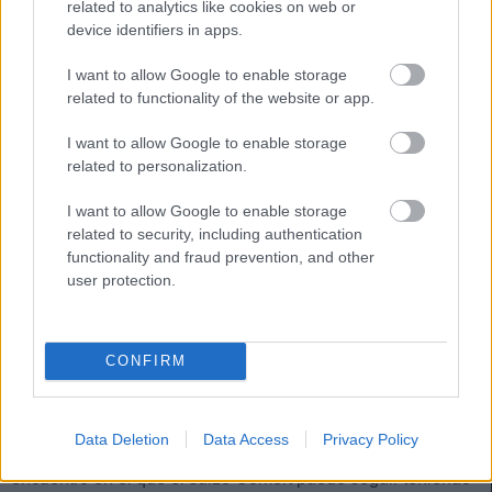
related to analytics like cookies on web or
Pubill o Miramón en el caso del lateral sevillano. Soldado
device identifiers in apps.
es un suplente habitual.
I want to allow Google to enable storage
Nemanja Gudelj (Sevilla): Delaney volverá al pivote
related to functionality of the website or app.
defensivo
I want to allow Google to enable storage
Lopetegui no podrá contar con el serbio Gudelj para cerrar
related to personalization.
el curso ante el Athletic, al tener que cumplir sanción por
acumulación de amonestaciones. Con Fernando lesionado,
I want to allow Google to enable storage
related to security, including authentication
Delaney se presenta como la alternativa para ocupar la
functionality and fraud prevention, and other
demarcación de pivote defensivo.
user protection.
Omar Alderete (Valencia): Cömert puede seguir teniendo
minutos
CONFIRM
El Valencia tendrá la ausencia obligada de Omar Alderete
para el último partido de la temporada contra el Celta. El
central paraguayo, cuya continuidad en el club está en el
Data Deletion
Data Access
Privacy Policy
aire, no podrá estar al servicio de Bordalás para un
encuentro en el que el suizo Cömert puede seguir teniendo