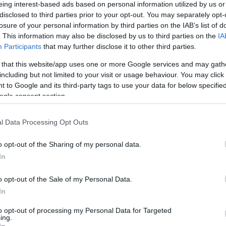
eing interest-based ads based on personal information utilized by us or
disclosed to third parties prior to your opt-out. You may separately opt-
os)
losure of your personal information by third parties on the IAB’s list of
. This information may also be disclosed by us to third parties on the
IA
ntos)
Participants
that may further disclose it to other third parties.
ante la temporada, disputando 38 partidos en los que
 that this website/app uses one or more Google services and may gath
including but not limited to your visit or usage behaviour. You may click 
7 paradas. Dejó su portería a cero en 16
 to Google and its third-party tags to use your data for below specifi
ogle consent section.
l Data Processing Opt Outs
puntos)
o opt-out of the Sharing of my personal data.
s)
In
s)
o opt-out of the Sale of my Personal Data.
In
)
to opt-out of processing my Personal Data for Targeted
ing.