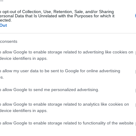
In
o opt-out of Collection, Use, Retention, Sale, and/or Sharing
tado en su seguridad defensiva, siendo el equipo de
ersonal Data that Is Unrelated with the Purposes for which it
lected.
es ha encajado (34 en 42 jornadas). Además del
Out
nbruger, fichado el pasado verano tras acabar contrato
 sus buenas estadísticas en intercepciones, entradas
consents
o allow Google to enable storage related to advertising like cookies on
ga junto al veterano Pedro Bigas, mientras que los
evice identifiers in apps.
 y José Salinas. Otros futbolistas como John Donald
 suplentes.
o allow my user data to be sent to Google for online advertising
s.
s del Levante en Comunio
to allow Google to send me personalized advertising.
e regresó a Primera División tras su victoria en la
ornada de LaLiga Hypermotion ante el Burgos. Los
o allow Google to enable storage related to analytics like cookies on
as del conjunto granota ya están disponibles en
evice identifiers in apps.
 te traemos sus precios iniciales y puntos totales en
rada de Comunio de Segunda.
o allow Google to enable storage related to functionality of the website