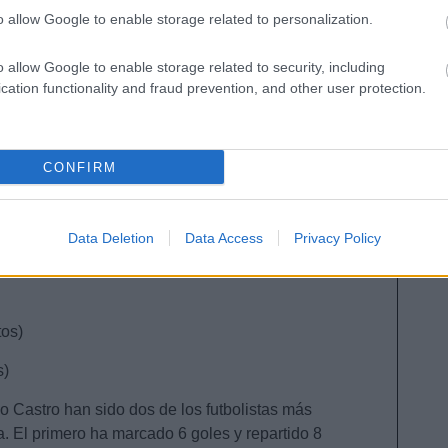
o allow Google to enable storage related to personalization.
o allow Google to enable storage related to security, including
cation functionality and fraud prevention, and other user protection.
ntos)
)
CONFIRM
)
Data Deletion
Data Access
Privacy Policy
)
os)
s)
 Castro han sido dos de los futbolistas más
. El primero ha marcado 6 goles y repartido 8