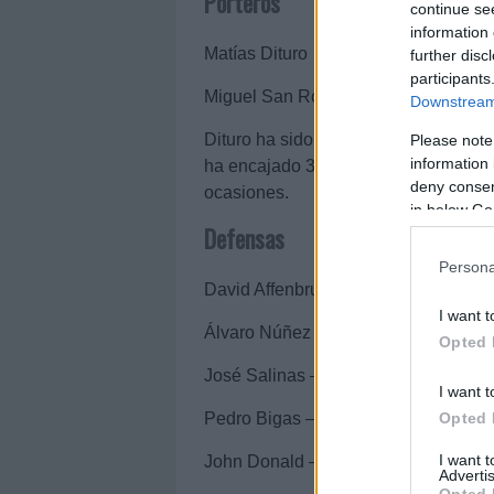
Porteros
continue se
information 
Matías Dituro – 1.500.000 (208 punt
further disc
participants
Miguel San Román – 160.000 (19 pu
Downstream 
Dituro ha sido el portero titular dur
Please note
information 
ha encajado 33 goles y promediado 2,
deny consent
ocasiones.
in below Go
Defensas
Persona
David Affenbruger – 1.500.000 (243 
I want t
Álvaro Núñez – 1.250.000 (227 punto
Opted 
José Salinas – 1.000.000 (208 punto
I want t
Opted 
Pedro Bigas – 1.000.000 (214 puntos
I want 
John Donald – 500.000 (90 puntos)
Advertis