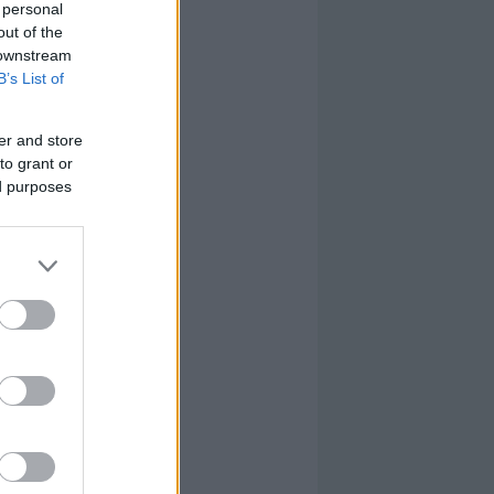
 personal
out of the
 downstream
B’s List of
er and store
to grant or
ed purposes