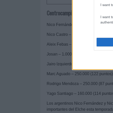
I want t
Centrocampistas
I want t
authenti
Nico Fernández – 2.000.000 (244 pu
Nico Castro – 1.500.000 (204 puntos
Aleix Febas – 1.250.000 (213 puntos
Josan – 1.000.000 (205 puntos)
Jairo Izquierdo – 350.000 (97 puntos
Marc Aguado – 250.000 (122 puntos)
Rodrigo Mendoza – 250.000 (87 punt
Yago Santiago – 160.000 (114 punto
Los argentinos Nico Fernández y Nico
importantes del Elche esta temporada