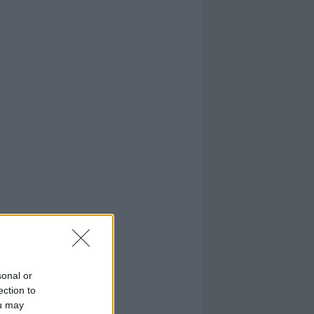
sonal or
ection to
ou may