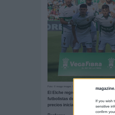
Foto: © imago images / Photo Player Images
magazine
El Elche regresa a LaLiga tras 
futbolistas del conjunto ilicitano
If you wish 
precios iniciales y puntos totale
sensitive in
confirm you