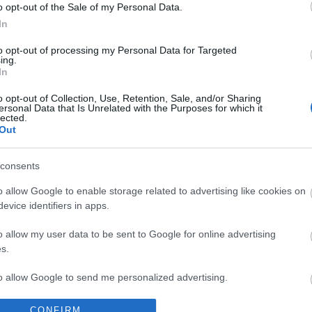
o opt-out of the Sale of my Personal Data.
edlar (menisco), Ruiz de Galarreta (rodilla), Jaume
In
usión).
to opt-out of processing my Personal Data for Targeted
ing.
In
rre podría realizar alguna rotación tras el partido del
en la defensa y Salva Sevilla en el centro del
o opt-out of Collection, Use, Retention, Sale, and/or Sharing
ersonal Data that Is Unrelated with the Purposes for which it
idad de Kubo y Muriqi en el ataque. Si se decidiera a
lected.
Out
Russo se caería del once y Kang-In entraría en su
consents
res de menos de 4M en la 2ª vuelta
o allow Google to enable storage related to advertising like cookies on
evice identifiers in apps.
e temporada está cerca pero en Comunio nada está
 Te traemos los cinco mejores jugadores de esta
o allow my user data to be sent to Google for online advertising
uelta con un valor de mercado inferior a los 4
s.
de euros. Varios porteros en el ranking.
to allow Google to send me personalized advertising.
o allow Google to enable storage related to analytics like cookies on
CONFIRM