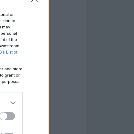
sonal or
ection to
ou may
 personal
out of the
 downstream
B’s List of
er and store
to grant or
ed purposes