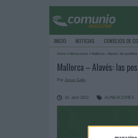
INICIO
NOTICIAS
CONSEJOS DE C
Home
»
Alineaciones
»
Mallorca – Alavés: las posibles
Mallorca – Alavés: las pos
Por
Jesus Gallo
16. abril 2022
ALINEACIONES
magazine