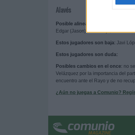
web or d
Alavés
I want t
Posible alineación
: Pacheco – Tena
or app.
Edgar (Jason), Luis Rioja, Manu Garc
I want t
Estos jugadores son baja
: Javi Lóp
I want t
Estos jugadores son duda:
authenti
Posibles cambios en el once
: no s
Velázquez por la importancia del par
encuentro ante el Rayo y de no recup
¿Aún no juegas a Comunio? Regístr