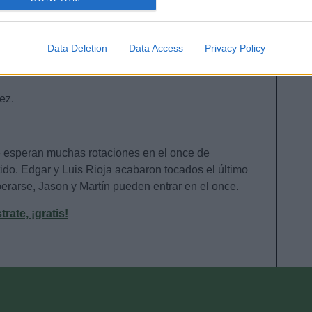
evice identifiers in apps.
o allow Google to enable storage related to functionality of the website
Data Deletion
Data Access
Privacy Policy
glia, Laguardia, Lejeune, Duarte – Loum, Escalante,
ía – Joselu.
o allow Google to enable storage related to personalization.
ez.
o allow Google to enable storage related to security, including
cation functionality and fraud prevention, and other user protection.
e esperan muchas rotaciones en el once de
tido. Edgar y Luis Rioja acabaron tocados el último
erarse, Jason y Martín pueden entrar en el once.
ate, ¡gratis!