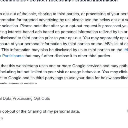
to opt-out of the sale, sharing to third parties, or processing of your per
formation for targeted advertising by us, please use the below opt-out s
r selection. Please note that after your opt-out request is processed y
eing interest-based ads based on personal information utilized by us or
disclosed to third parties prior to your opt-out. You may separately opt-
losure of your personal information by third parties on the IAB’s list of
. This information may also be disclosed by us to third parties on the
IA
Participants
that may further disclose it to other third parties.
 that this website/app uses one or more Google services and may gath
including but not limited to your visit or usage behaviour. You may click 
artes 19 de abril a las 19:00 horas. ¿Quién jugará
 to Google and its third-party tags to use your data for below specifi
eación que presente Julio Velázquez? A
ogle consent section.
iones del Mallorca-Alavés.
l Data Processing Opt Outs
o opt-out of the Sharing of my personal data.
ffeo, Valjent, Raíllo, Russo, Brian Oliván – Iddrisu
In
ni Rodríguez, Kubo – Muriqi.