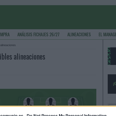
OMPRA
ANÁLISIS FICHAJES 26/27
ALINEACIONES
EL MANAG
 alineaciones
ibles alineaciones
.comunio.es -
Do Not Process My Personal Information