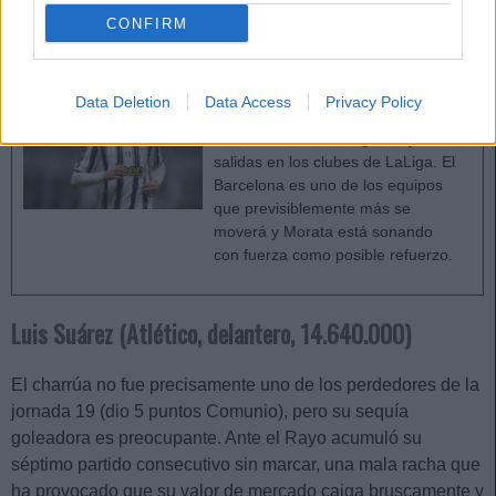
CONFIRM
Actualidad Comunio: Morata puede regresar a
LaLiga
El mercado de fichajes de invierno
Data Deletion
Data Access
Privacy Policy
se abre en unos días y no cesan
los rumores sobre llegadas y
salidas en los clubes de LaLiga. El
Barcelona es uno de los equipos
que previsiblemente más se
moverá y Morata está sonando
con fuerza como posible refuerzo.
Luis Suárez (Atlético, delantero, 14.640.000)
El charrúa no fue precisamente uno de los perdedores de la
jornada 19 (dio 5 puntos Comunio), pero su sequía
goleadora es preocupante. Ante el Rayo acumuló su
séptimo partido consecutivo sin marcar, una mala racha que
ha provocado que su valor de mercado caiga bruscamente y