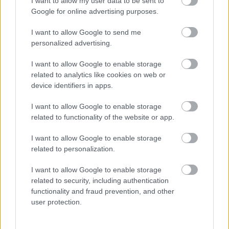
I want to allow my user data to be sent to
Google for online advertising purposes.
I want to allow Google to send me
Iddrisu Baba (Mallorca, centrocampista, 5.150.000)
personalized advertising.
I want to allow Google to enable storage
«Cambié a Baba por decisión técnica, estaba jugando mal.
related to analytics like cookies on web or
Lleva unos últimos partidos en los que no es el de antes,
device identifiers in apps.
está despistado por la Copa África». Esas fueron las
palabras de Luis García al ser preguntado por la sustitución
I want to allow Google to enable storage
de Iddrisu Baba a los 61 minutos del partido que enfrentó a
related to functionality of the website or app.
los baleares con el Barça.
I want to allow Google to enable storage
La realidad es que el centrocampista ghanés no atraviesa
related to personalization.
su mejor momento. En los últimos dos partidos ha sumado 2
I want to allow Google to enable storage
puntos en cada uno de ellos, lejos de su media de 4,8. Baba
related to security, including authentication
se marchará ahora a la Copa África y será baja las jornadas
functionality and fraud prevention, and other
20, 21 y 22. Entre eso y que cotiza a la baja, es una buena
user protection.
oportunidad para venderle a Computer y sacar cerca de los
5,1 millones de su valor actual.