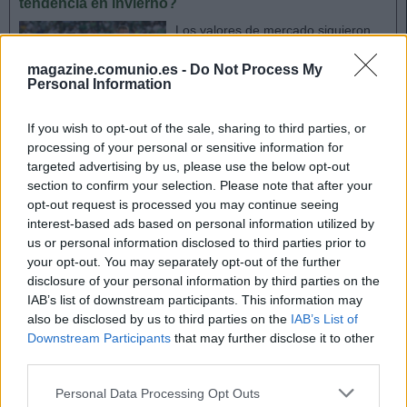
tendencia en invierno?
Los valores de mercado siguieron
con su tendencia a la baja en
diciembre y se devaluaron en un
magazine.comunio.es -
Do Not Process My
Personal Information
total de 33 millones de euros,
aunque en los últimos días del
mes hubo una ligera
If you wish to opt-out of the sale, sharing to third parties, or
estabilización. Estos fueron los
processing of your personal or sensitive information for
principales ganadores y
targeted advertising by us, please use the below opt-out
perdedores del mes.
section to confirm your selection. Please note that after your
opt-out request is processed you may continue seeing
interest-based ads based on personal information utilized by
Rodrygo Goes (Real Madrid, delantero, 3.460.000)
us or personal information disclosed to third parties prior to
your opt-out. You may separately opt-out of the further
disclosure of your personal information by third parties on the
Ancelotti está dando muchas oportunidades al delantero
IAB’s list of downstream participants. This information may
brasileño, pero no las está aprovechando. Contra el Getafe
also be disclosed by us to third parties on the
IAB’s List of
fue titular por sexta vez en lo que va de curso y no fue
Downstream Participants
that may further disclose it to other
determinante, siendo sustituido en el minuto 67 por Mariano
third parties.
Díaz.
Please note that this website/app uses one or more Google
Personal Data Processing Opt Outs