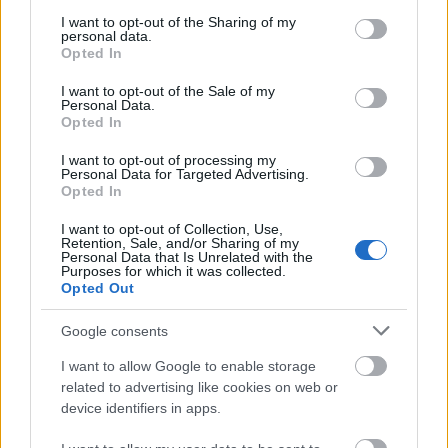
services and may gather and store information including but
Su bagaje ofensivo en lo que va de temporada es de cero
not limited to your visit or usage behaviour. You may click to
I want to opt-out of the Sharing of my
goles y una asistencia en 16 partidos, números muy bajos
personal data.
grant or deny consent to Google and its third-party tags to
para un atacante del Real Madrid. Además, sus promedios
Opted In
use your data for below specified purposes in below Google
en tiros, pases clave o regates no superan los 0,6 por
consent section.
I want to opt-out of the Sale of my
partido. Y en Comunio tiene una pírrica media de 2,5
Personal Data.
Opted In
puntos.
I want to opt-out of processing my
Este nuevo mal partido de Rodrygo puede suponer un
Personal Data for Targeted Advertising.
cambio en las preferencias de Ancelotti, ya que Hazard va
Opted In
claramente al alza y probablemente le arrebate el puesto en
I want to opt-out of Collection, Use,
la rotación. Si tienes al brasileño en plantilla, buen momento
Retention, Sale, and/or Sharing of my
Personal Data that Is Unrelated with the
para mandar a Computer antes de que se devalúe.
Purposes for which it was collected.
Opted Out
¡A pujar! Cuatro triunfadores de la jornada 19
Google consents
Bajo valor de mercado y muchos
puntos. Estos cuatro jugadores
I want to allow Google to enable storage
fueron algunos de los triunfadores
related to advertising like cookies on web or
de la jornada 19 en Comunio.
device identifiers in apps.