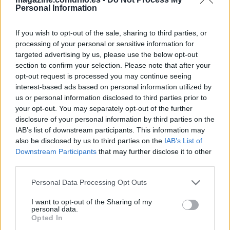
Personal Information
Estos cuatro futbolistas destacaron
en la jornada 16 tras sumar 7 o
más puntos. ¡Y todo ello pese a
If you wish to opt-out of the sale, sharing to third parties, or
tener un valor de mercado que no
processing of your personal or sensitive information for
supera los 3 millones de euros! ¡A
targeted advertising by us, please use the below opt-out
comprar antes de que revaloricen!
section to confirm your selection. Please note that after your
opt-out request is processed you may continue seeing
interest-based ads based on personal information utilized by
us or personal information disclosed to third parties prior to
Eden Hazard (Real Madrid, delantero, 5.870.000)
your opt-out. You may separately opt-out of the further
disclosure of your personal information by third parties on the
Pese a que ya está recuperado de su último percance físico,
IAB’s list of downstream participants. This information may
Hazard sigue sin tener oportunidades en el Real Madrid. No
also be disclosed by us to third parties on the
IAB’s List of
Downstream Participants
that may further disclose it to other
jugó ni un minuto contra la Real Sociedad y lleva sin
third parties.
disputar un partido de Liga desde la jornada 13 (Rayo).
Ancelotti confía más en jugadores como Rodrygo y Asensio
Please note that this website/app uses one or more Google
Personal Data Processing Opt Outs
en su posición, e incluso Bale podría adelantarle en la
services and may gather and store information including but
rotación ahora que está de vuelta.
not limited to your visit or usage behaviour. You may click to
I want to opt-out of the Sharing of my
personal data.
grant or deny consent to Google and its third-party tags to
Opted In
El valor de Hazard no ha parado de bajar desde septiembre
use your data for below specified purposes in below Google