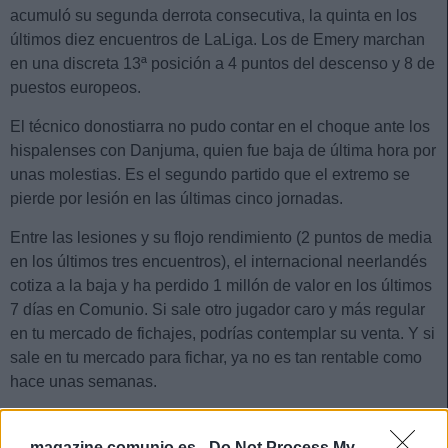
acumuló su segunda derrota consecutiva, la quinta en los
últimos diez encuentros de LaLiga. Los de Emery marchan
en una discreta 13ª posición a 4 puntos del descenso y 8 de
puestos europeos.
El técnico donostiarra no pudo contar en el choque ante los
hispalenses con Danjuma, quien fue baja de última hora por
unas molestias. Es el segundo partido que el extremo se
pierde por lesión en las últimas cinco jornadas.
Entre las lesiones y su flojo rendimiento (2 puntos de media
en los últimos tres encuentros), el internacional neerlandés
cotiza a la baja y ha perdido 1 millón de valor en los últimos
7 días en Comunio. Si sale otro jugador caro y más regular
en tu mercado de fichajes, podrías contemplar su venta. Y si
sale en tu mercado para fichar, ya no es tan rentable como
hace unas semanas.
¡A comprar! Cuatro triunfadores de la jornada 16
magazine.comunio.es -
Do Not Process My