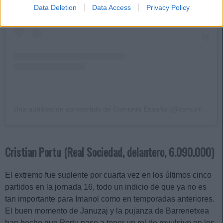
Data Deletion
Data Access
Privacy Policy
Una publicación compartida de Comunio España (@comunioes)
Cristian Portu (Real Sociedad, delantero, 6.090.000)
El extremo fue suplente por cuarta vez en los últimos cinco
partidos en la jornada 16, todo un indicio de que ya no es
tan importante para Imanol como en temporadas anteriores.
El buen momento de Januzaj y la pujanza de Barrenetxea
han hecho que Portu pase a tener un rol de revulsivo en los