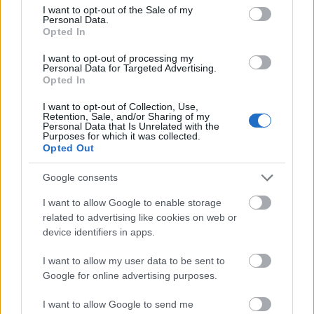
y ahora está en 5,8 millones. Si le tienes en plantilla, es
consent section.
I want to opt-out of the Sale of my
Personal Data.
momento de vender, y si aparece en tu mercado de fichajes,
Opted In
de no pujar. Arriesgar con su fichaje puede dejarte sin unos
valiosos euros con los que reforzar otras posiciones.
I want to opt-out of processing my
Personal Data for Targeted Advertising.
Eric García (Barcelona, defensa, 3.390.000)
Opted In
I want to opt-out of Collection, Use,
Retention, Sale, and/or Sharing of my
El internacional español fue suplente en la derrota
Personal Data that Is Unrelated with the
blaugrana ante el Betis, la primera de Xavi como entrenador
Purposes for which it was collected.
Opted Out
culé. El técnico catalán prefirió alinear a la pareja Lenglet-
Araujo en el encuentro frente a los de Pellegrini antes de
Google consents
que dar una oportunidad al ex jugador del City.
I want to allow Google to enable storage
Araujo cotiza al alza y se ha ganado la titularidad, por lo que
related to advertising like cookies on web or
Eric tendrá que competir con Piqué (ayer no fue titular por
device identifiers in apps.
molestias) por el otro puesto en el centro de la zaga. No es
I want to allow my user data to be sent to
un futbolista excesivamente caro (3,3 millones), pero dada
Google for online advertising purposes.
la incertidumbre sobre su rol en el equipo y su bajo
promedio de puntos (3,09) es una venta a considerar si le
I want to allow Google to send me
tienes en tu equipo.