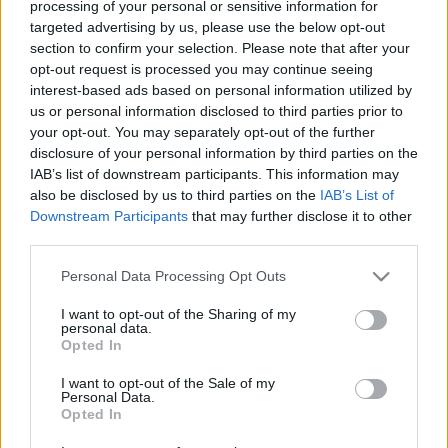
processing of your personal or sensitive information for
del verano, Cyle Larin. El delantero canadiense aterriza en
targeted advertising by us, please use the below opt-out
Palma tras pagar el club bermellón 7,5 millones de euros
section to confirm your selection. Please note that after your
opt-out request is processed you may continue seeing
más variables al Real Valladolid y ha firmado hasta 2028.
interest-based ads based on personal information utilized by
Larin llegó el curso pasado a LaLiga procedente del Brujas
us or personal information disclosed to third parties prior to
your opt-out. You may separately opt-out of the further
y tuvo un impacto inmediato en el conjunto pucelano con 8
disclosure of your personal information by third parties on the
goles y 3 asistencias en 19 partidos. En SofaScore
IAB’s list of downstream participants. This information may
promedió 6,89 y sumó 105 puntos.
also be disclosed by us to third parties on the
IAB’s List of
¿Recomendable?
Downstream Participants
that may further disclose it to other
third parties.
Larin es el fichaje estrella del Mallorca esta temporada y
Please note that this website/app uses one or more Google
Personal Data Processing Opt Outs
formará el ataque bermellón con Muriqi. Tras sus buenos
services and may gather and store information including but
not limited to your visit or usage behaviour. You may click to
I want to opt-out of the Sharing of my
números en Valladolid es un futbolista que puede hacerlo
personal data.
grant or deny consent to Google and its third-party tags to
bien con los de Javier Aguirre y dar una buena cantidad de
Opted In
use your data for below specified purposes in below Google
puntos en Comunio.
consent section.
I want to opt-out of the Sale of my
Personal Data.
Su valor de mercado es de 5 millones, algo caro pero lo
Opted In
normal es que sea un jugador recomendable y se