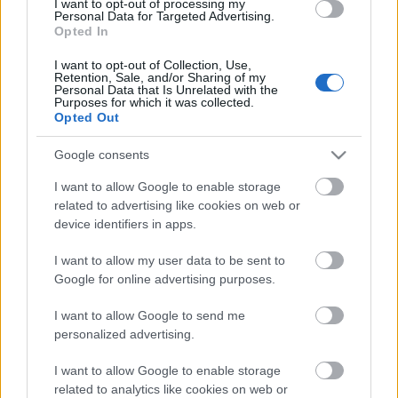
revalorice. Su único punto débil son las ocasiones falladas
I want to opt-out of processing my
Personal Data for Targeted Advertising.
y los duelos (39% en la 22/23).
Opted In
I want to opt-out of Collection, Use,
Jorge Meré y Lucas Pires, nuevos jugadores del
Retention, Sale, and/or Sharing of my
Cádiz. ¿Recomendables?
Personal Data that Is Unrelated with the
Purposes for which it was collected.
Jorge Meré vuelve al Cádiz tras
Opted Out
jugar la segunda mitad del curso
pasado en los amarillos y Lucas
Google consents
Pires refuerza el lateral izquierdo.
I want to allow Google to enable storage
¿Qué podemos esperar de estos
related to advertising like cookies on web or
jugadores en Comunio?
device identifiers in apps.
I want to allow my user data to be sent to
André Silva (Real Sociedad, delantero, 2.000.000)
Google for online advertising purposes.
I want to allow Google to send me
La Real Sociedad consiguió la cesión con opción de
personalized advertising.
compra del delantero, procedente del RB Leipzig. Silva
aterriza en Donosti para dar mayor profundidad al ataque
I want to allow Google to enable storage
txuri-urdin tras la salida de Sorloth. La última temporada
related to analytics like cookies on web or