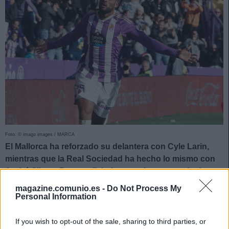
Foto: © imago images / MARCA
El Mallorca ha reforzado su delantera con Cyle Larin,
mientras que la Real Sociedad ha hecho lo mismo con
André Silva. ¿Buenos fichajes para la temporada de
Comunio?
magazine.comunio.es -
Do Not Process My
Personal Information
Cyle Larin (Mallorca, delantero, 5.000.000)
If you wish to opt-out of the sale, sharing to third parties, or
El Mallorca completó el traspaso de uno de sus objetivos