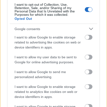
I want to opt-out of Collection, Use,
Retention, Sale, and/or Sharing of my
Jorge Meré y Lucas Pires, nuevos jugadores del
Personal Data that Is Unrelated with the
Purposes for which it was collected.
Cádiz. ¿Recomendables?
Opted Out
Jorge Meré vuelve al Cádiz tras
jugar la segunda mitad del curso
Google consents
pasado en los amarillos y Lucas
I want to allow Google to enable storage
Pires refuerza el lateral izquierdo.
related to advertising like cookies on web or
¿Qué podemos esperar de estos
device identifiers in apps.
jugadores en Comunio?
I want to allow my user data to be sent to
Google for online advertising purposes.
Julián Araujo (Defensa, 500.000)
I want to allow Google to send me
personalized advertising.
Las Palmas reforzó el lateral derecho con la llegada como
cedido de Julián Araujo, procedente del Barcelona. El
I want to allow Google to enable storage
jugador mexicano jugó en 2022 en la MLS en Los Angeles
related to analytics like cookies on web or
Galaxy, en los que disputó 35 partidos, marcó un gol,
device identifiers in apps.
repartió 5 asistencias y tuvo una nota media en SofaScore
de 6,87,
I want to allow Google to enable storage