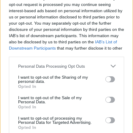
Marruecos disputó la última temporada en el Getafe, con el
opt-out request is processed you may continue seeing
que jugó 28 partidos (10 de titular), anotó 3 goles y repartió
interest-based ads based on personal information utilized by
una asistencia, sumando 105 puntos Comunio.
us or personal information disclosed to third parties prior to
your opt-out. You may separately opt-out of the further
¿Recomendable?
disclosure of your personal information by third parties on the
IAB’s list of downstream participants. This information may
El jugador marroquí llega a Las Palmas para reforzar su
also be disclosed by us to third parties on the
IAB’s List of
parcela ofensiva. Es un futbolista que puede ocupar
Downstream Participants
that may further disclose it to other
third parties.
prácticamente cualquier demarcación de la delantera, ya
sea jugando como único punta o en banda. Para tener
Please note that this website/app uses one or more Google
Personal Data Processing Opt Outs
minutos en el conjunto amarillo tendrá que competir con
services and may gather and store information including but
jugadores como Sandro, Cardona, Cristian Herrera o Pejiño
not limited to your visit or usage behaviour. You may click to
I want to opt-out of the Sharing of my
personal data.
entre otros.
grant or deny consent to Google and its third-party tags to
Opted In
use your data for below specified purposes in below Google
Probablemente tenga muchas oportunidades durante la
consent section.
I want to opt-out of the Sale of my
Personal Data.
temporada, por lo que puede ser un jugador útil en el juego
Opted In
por su valor de mercado actual de 1,2 millones, aunque no
habría que esperar que sumara más de 120 o 130 puntos.
I want to opt-out of processing my
Personal Data for Targeted Advertising.
La mejor temporada de Munir en Comunio fue la 17/18, 155
Opted In
puntos.