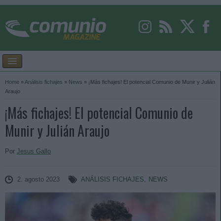
Home
»
Análisis fichajes
»
News
»
¡Más fichajes! El potencial Comunio de Munir y Julián
Araujo
¡Más fichajes! El potencial Comunio de
Munir y Julián Araujo
Por
Jesus Gallo
2. agosto 2023
ANÁLISIS FICHAJES
,
NEWS