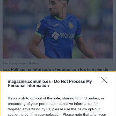
Foto: © imago images / NurPhoto
Las Palmas ha reforzado el equipo con los fichajes de
Julián Araujo y Munir el Haddadi. ¿Recomendables en
magazine.comunio.es -
Do Not Process My
Comunio?
Personal Information
Munir El Haddadi (Delantero, 1.250.000)
If you wish to opt-out of the sale, sharing to third parties, or
processing of your personal or sensitive information for
Las Palmas confirmó la incorporación del delantero Munir El
targeted advertising by us, please use the below opt-out
Haddadi para la temporada 23/24. El internacional por
section to confirm your selection. Please note that after your