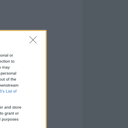
sonal or
ection to
ou may
 personal
out of the
 downstream
B’s List of
er and store
to grant or
ed purposes