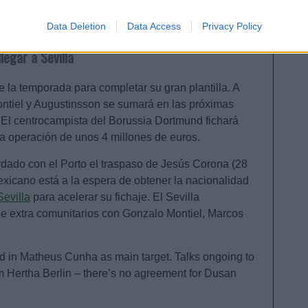
Data Deletion
Data Access
Privacy Policy
legar a Sevilla
 la temporada para completar su gran plantilla. A
ontiel y Augustinsson se sumará en las próximas
El centrocampista del Borussia Dortmund fichará
a operación de unos 4 millones de euros.
dado con el Porto el traspaso de Jesús Corona (28
exicano está a la espera de obtener la nacionalidad
Sevilla
para acelerar su fichaje. El Sevilla
de extra comunitarios con Gonzalo Montiel, Marcos
ted in Matheus Cunha as main target. Talks ongoing to
rom Hertha Berlin – there’s no agreement for Dusan