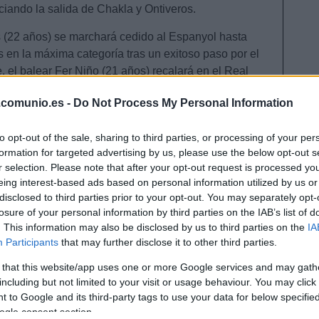
iando la salida de Chakla y Ontiveros.
 (22 años) se marchará cedido al Espanyol hasta
s en la máxima categoría tras un exitoso paso por el
, el balear Fer Niño (21 años) recalará en el Real
su padre, Fernando Niño.
.comunio.es -
Do Not Process My Personal Information
to opt-out of the sale, sharing to third parties, or processing of your per
la próxima llegada será la del central
formation for targeted advertising by us, please use the below opt-out s
edente del Chelsea. El espigado defensor (1,91
r selection. Please note that after your opt-out request is processed y
edido. Anteriormente ha jugado, también como cedido
eing interest-based ads based on personal information utilized by us or
disclosed to third parties prior to your opt-out. You may separately opt-
 Nantes, Reading y Anderlecht. Un central con cierta
losure of your personal information by third parties on the IAB’s list of
e, Laguardia y Tachi.
. This information may also be disclosed by us to third parties on the
IA
Participants
that may further disclose it to other third parties.
 la jornada 1
 that this website/app uses one or more Google services and may gath
tro futbolistas destacaron en la jornada 1 pese a
including but not limited to your visit or usage behaviour. You may click 
valor de mercado inferior a los 3 millones. ¡A comprar
 to Google and its third-party tags to use your data for below specifi
 que suban de valor!
ogle consent section.