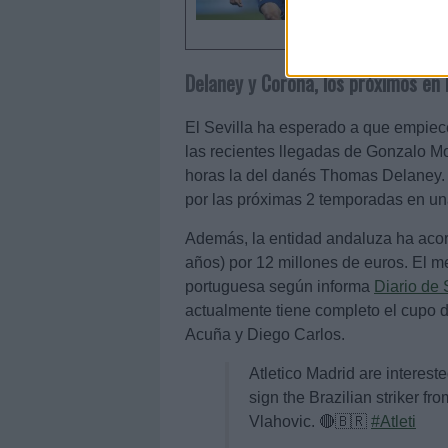
Delaney y Corona, los próximos en l
El Sevilla ha esperado a que empiece
las recientes llegadas de Gonzalo M
horas la del danés Thomas Delaney. 
por las próximas 2 temporadas en un
Además, la entidad andaluza ha acor
años) por 12 millones de euros. El m
portuguesa según informa
Diario de 
actualmente tiene completo el cupo 
Acuña y Diego Carlos.
Atletico Madrid are interes
sign the Brazilian striker f
Vlahovic. 🔴🇧🇷
#Atleti