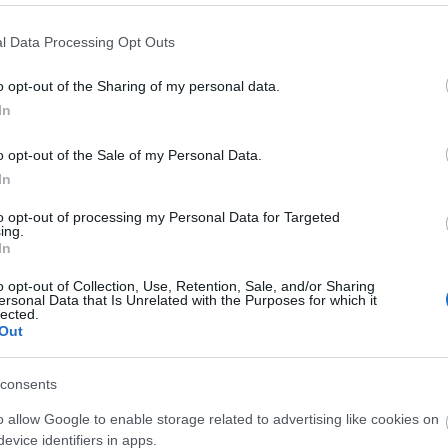
l Data Processing Opt Outs
o opt-out of the Sharing of my personal data.
In
 Granada
o opt-out of the Sale of my Personal Data.
ís vecino para reforzar su portería tras el éxito de la
In
 a un acuerdo con el Sporting de Portugal para el
(22 años) por unos 4,5 millones de euros. El nuevo
to opt-out of processing my Personal Data for Targeted
ing.
e de Antonio Adán en la meta del actual campeón de
In
o opt-out of Collection, Use, Retention, Sale, and/or Sharing
a
ersonal Data that Is Unrelated with the Purposes for which it
lected.
Out
ra su proyecto 21/22. El lateral izquierdo volverá
una posición en la que Arrasate sólo cuenta con
consents
us planes y puede salir del club. El jugador de 20
o allow Google to enable storage related to advertising like cookies on
eta roja la campaña anterior, repartiendo 5
evice identifiers in apps.