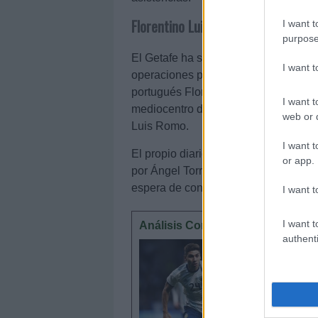
Florentino Luis, refuerzo para el 
I want t
purpose
El Getafe ha sido uno de los grandes
I want 
operaciones por cerrar. La próxima l
portugués Florentino Luis (21 años).
I want t
mediocentro del Benfica se ha concre
web or d
Luis Romo.
I want t
El propio diario madrileño afirma que
or app.
por Ángel Torres y busca un jugador d
espera de conocer el futuro de Cucur
I want t
I want t
Análisis Comunio: Gonzalo Montiel
authenti
El Sevill
11 millo
Analizam