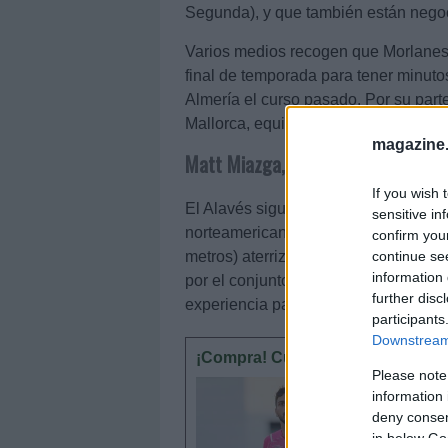
Segunda), y que también están negoc
Varios medios recogen que Morlanes
final de temporada para tener minuto
Almería el curso pasado. Por su parte
Mallorca, equipo en el que militara 
magazine
Matt Miazga, a un paso del Alavés
If you wish 
El Alavés sigue buscando refuerzos y 
sensitive in
norteamericano Matthew Miazga, proc
confirm you
metros) aterrizará en Vitoria como c
continue se
information 
por el conjunto inglés en el Vitesse,
further disc
experiencia para competir con Lejeun
participants
Downstream 
¡Compra! Cuatro triunfadores tras
Please note
Estos cua
information 
tener un 
deny consent
antes de
in below Go