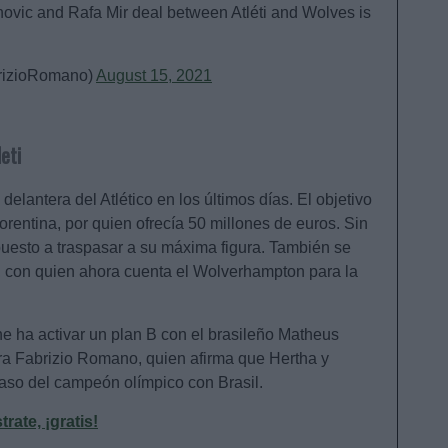
hovic and Rafa Mir deal between Atléti and Wolves is
rizioRomano)
August 15, 2021
eti
lantera del Atlético en los últimos días. El objetivo
orentina, por quien ofrecía 50 millones de euros. Sin
puesto a traspasar a su máxima figura. También se
r, con quien ahora cuenta el Wolverhampton para la
e ha activar un plan B con el brasileño Matheus
ra Fabrizio Romano, quien afirma que Hertha y
paso del campeón olímpico con Brasil.
ate, ¡gratis!