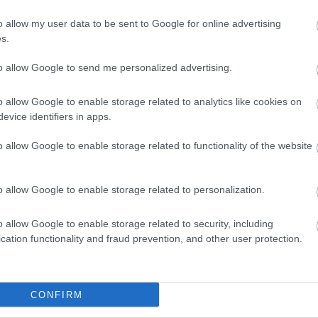
centro del campo del Getafe
o allow my user data to be sent to Google for online advertising
s.
 animadores del mercado de fichajes y aún tiene
to allow Google to send me personalized advertising.
legada al club azulón será la del mediocentro
 Así lo asegura
Marca
, quien indica que el fichaje del
o allow Google to enable storage related to analytics like cookies on
tado ante la imposibilidad de fichar al mexicano
evice identifiers in apps.
o allow Google to enable storage related to functionality of the website
 este no será el último movimiento del club presidido
e banda (De Frutos es el objetivo) y un central a la
ella y Arambarri.
o allow Google to enable storage related to personalization.
o allow Google to enable storage related to security, including
, nuevo fichaje del Sevilla
cation functionality and fraud prevention, and other user protection.
a oficializó ayer la contratación de Gonzalo Montiel por
nes de euros para las próximas 5 temporadas.
os el potencial Comunio del jugador argentino.
CONFIRM