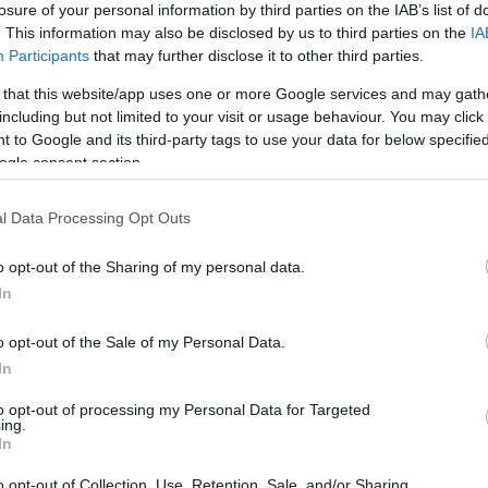
losure of your personal information by third parties on the IAB’s list of
. This information may also be disclosed by us to third parties on the
IA
róximo jugador en aterrizar en el conjunto perico
Participants
that may further disclose it to other third parties.
lán llegará cedido por el Villarreal hasta final de
 that this website/app uses one or more Google services and may gath
guets al conjunto blanquiazul tras la de Carlos
including but not limited to your visit or usage behaviour. You may click 
 la segunda vuelta del curso pasado en Getafe,
 to Google and its third-party tags to use your data for below specifi
ogle consent section.
l Data Processing Opt Outs
ías hasta seis fichajes: Davinchi (Recreativo),
o opt-out of the Sharing of my personal data.
lmas), Sancris (Burgos), Adrián Liso (Zaragoza) y
In
njunto azulón no está sólo centrado en las entradas,
 regresa tras su cesión en el Alavés y Bordalás no
o opt-out of the Sale of my Personal Data.
e buscarle un nuevo destino. El Girona ha mostrado
In
to opt-out of processing my Personal Data for Targeted
 Betis
ing.
In
a revolución en su plantilla con las ventas de
o opt-out of Collection, Use, Retention, Sale, and/or Sharing