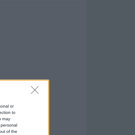
sonal or
ection to
ou may
 personal
out of the