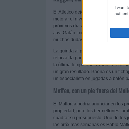
I want t
El Atlético dejó claro en el reciente
authenti
mejorar el nivel de su plantilla y tien
próximos días. El italiano Mateo Rugg
Javi Galán, mientras que Johnny Car
muchas dudas tras el reciente rendim
La guinda al pastel rojiblanco la po
reforzar la parte izquierda del centr
la última temporada. Probó en ese p
un gran resultado. Baena es un fich
un especialista en jugadas a balón p
Maffeo, con un pie fuera del Mall
El Mallorca podría anunciar en los pr
propiedad, pero los bermellones tam
cuadrar su presupuesto. Uno de los 
las próximas semanas es Pablo Maffe