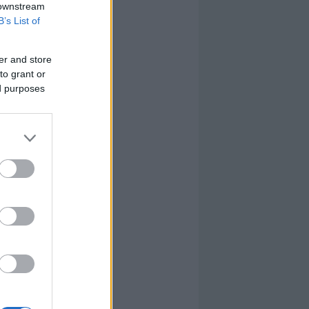
 downstream
B’s List of
er and store
to grant or
ed purposes