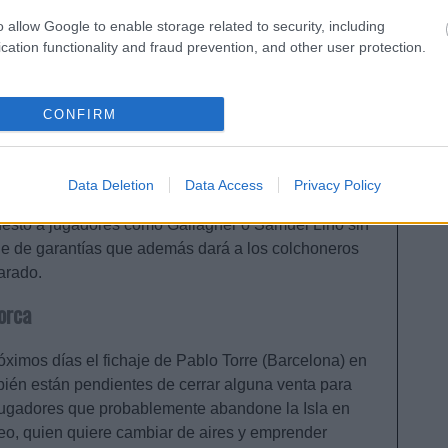
o allow Google to enable storage related to security, including
 Mundial de Clubes que necesita reforzarse para
cation functionality and fraud prevention, and other user protection.
e tres fichajes cerrados que se harán oficiales en los
eri apuntalará el lateral izquierdo para competir con
doso completará un centro del campo en el que hay
CONFIRM
iento ofrecido por Koke, Gallagher y De Paul.
ndrá Álex Baena, un fichaje de campanillas para
Data Deletion
Data Access
Privacy Policy
o del campo, en la que Simeone no dio con la tecla en
uesto a jugadores como Gallagher o Samuel Lino sin
aje de garantías que además dará a los colchoneros
arado.
orca
óximos días el fichaje de Pablo Torre (Barcelona) en
bién están pendientes de cerrar alguna venta para
jugadores que probablemente abandone la Isla en
o, quien quiere cambiar de aires y emprender