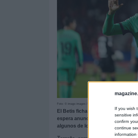
magazine
Foto: © imago images / Pressinphoto
If you wish 
El Betis fichará en los próximos dí
sensitive in
espera anunciar las contratacion
confirm you
algunos de los últimos movimiento
continue se
information 