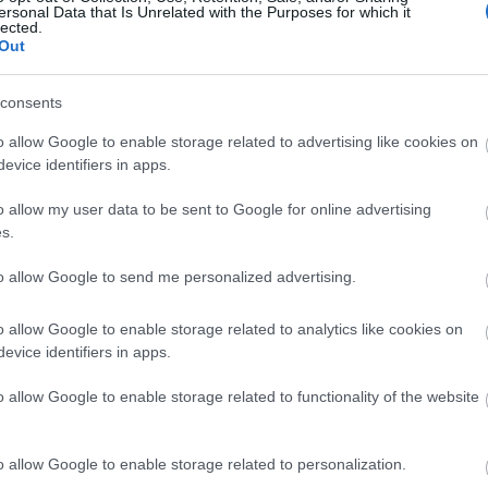
ersonal Data that Is Unrelated with the Purposes for which it
Rodríguez al Como. Los millones que dejarán estos
lected.
as se van a destinar a varios fichajes, uno de ellos
Out
Riquelme, quien apenas contó para Simeone la
consents
ros para hacerse con un futbolista que en la campaña
o allow Google to enable storage related to advertising like cookies on
evice identifiers in apps.
partió 4 asistencias y en la 23/24 con el Atlético
o allow my user data to be sent to Google for online advertising
s.
tuono, la nueva apuesta joven del Real
to allow Google to send me personalized advertising.
adrid sigue con su política de fichar a jóvenes
 con la llegada de Franco Mastantuono. El
onal argentino firma hasta 2031 con los blancos.
o allow Google to enable storage related to analytics like cookies on
uy recomendable en Comunio?
evice identifiers in apps.
o allow Google to enable storage related to functionality of the website
o allow Google to enable storage related to personalization.
os refuerzos del Atleti