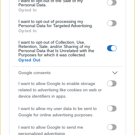
I want to opt-out of the Sale of my
Personal Data.
Opted In
Lleva sin contar con minutos desde la jornada 9 y varios
equipos han llamado a la puerta del Sevilla preguntando
I want to opt-out of processing my
Personal Data for Targeted Advertising.
por su situación, como por ejemplo Real Valladolid y Celta.
Opted In
Puede salir en este mercado invernal y pasar a ser
nuevamente un jugador útil en Comunio.
I want to opt-out of Collection, Use,
Retention, Sale, and/or Sharing of my
Personal Data that Is Unrelated with the
Purposes for which it was collected.
Tutorial: las jornadas extra
Opted Out
Este martes comienza una jornada
extra en Comunio con los partidos
Google consents
adelantados de la jornada 19 Real
I want to allow Google to enable storage
Madrid-Athletic y Real Sociedad-
related to advertising like cookies on web or
Barcelona ¿En qué consisten
device identifiers in apps.
estas jornadas? Te lo explicamos
en este tutorial.
I want to allow my user data to be sent to
Google for online advertising purposes.
Carles Aleñá (Barcelona, centrocampista, 490.000, 4
I want to allow Google to send me
puntos)
personalized advertising.