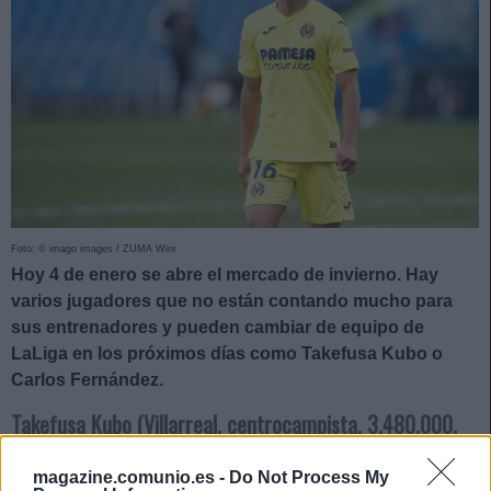
Foto: © imago images / ZUMA Wire
Hoy 4 de enero se abre el mercado de invierno. Hay
varios jugadores que no están contando mucho para
sus entrenadores y pueden cambiar de equipo de
LaLiga en los próximos días como Takefusa Kubo o
Carlos Fernández.
Takefusa Kubo (Villarreal, centrocampista, 3.480.000,
44 puntos)
magazine.comunio.es -
Do Not Process My