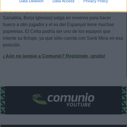
Data Deletion
Data Access
Privacy Policy
Es posible que uno de los tres delanteros del Betis (Loren,
Sanabria, Borja Iglesias) salga en invierno para hacer
hueco a otro jugador y el ex del Espanyol tiene muchas
papeletas. El Celta podría ser uno de los equipos que
intente su fichaje, ya que sólo cuenta con Santi Mina en esa
posición.
¿Aún no juegas a Comunio? Regístrate, ¡gratis!