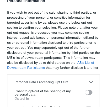
Personal Information
El japonés llegó como cedido al Villarreal en verano con el
fin de seguir acumulando experiencia en la élite y competir
If you wish to opt-out of the sale, sharing to third parties, or
en un equipo puntero que juega competición europea. Sin
processing of your personal or sensitive information for
embargo, no ha convencido a Emery y el técnico apenas lo
targeted advertising by us, please use the below opt-out
ha utilizado como titular en Liga. De 13 partidos que ha
section to confirm your selection. Please note that after your
jugado, en 2 fue titular.
opt-out request is processed you may continue seeing
interest-based ads based on personal information utilized by
En las últimas cuatro jornadas no ha disputado ningún
us or personal information disclosed to third parties prior to
minuto y su salida es un hecho. Real Madrid y Villarreal
your opt-out. You may separately opt-out of the further
romperán el contrato de cesión y el jugador hará las maletas
disclosure of your personal information by third parties on the
rumbo a Getafe salvo cambio de última hora.
IAB’s list of downstream participants. This information may
also be disclosed by us to third parties on the
IAB’s List of
Carlos Fernández (Sevilla, delantero, 1.050.000, 14
Downstream Participants
that may further disclose it to other
puntos)
third parties.
Please note that this website/app uses one or more Google
Personal Data Processing Opt Outs
Tras un gran año en Granada (10 goles en 34 partidos), el
services and may gather and store information including but
canterano regresó al Sevilla con la intención de ser un
not limited to your visit or usage behaviour. You may click to
I want to opt-out of the Sharing of my
personal data.
jugador importante para Lopetegui. Sin embargo, apenas ha
grant or deny consent to Google and its third-party tags to
Opted In
use your data for below specified purposes in below Google
gozado de oportunidades y su bagaje en las primeras 17
consent section.
jornadas se resume en cinco participaciones, 2 como titular.