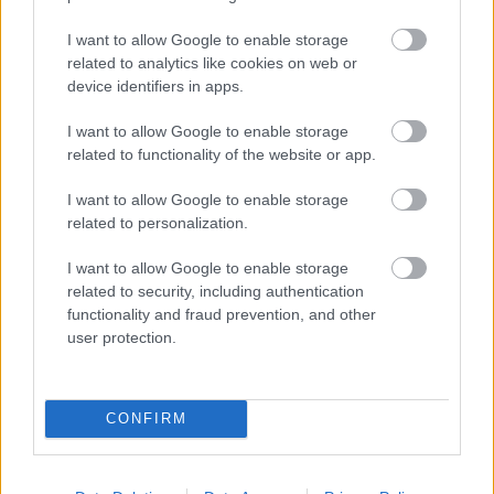
El mediocentro no cuenta para Koeman y ha jugado
I want to allow Google to enable storage
related to analytics like cookies on web or
únicamente en dos partidos de Liga saliendo desde el
device identifiers in apps.
banquillo. Probablemente saldrá cedido y el Getafe es el
más interesado en hacerse con sus servicios. Los azulones
I want to allow Google to enable storage
necesitan jugadores en el medio y el catalán es un futbolista
related to functionality of the website or app.
del gusto de Bordalás.
I want to allow Google to enable storage
La temporada pasada ya salió cedido en invierno al Real
related to personalization.
Betis y no tuvo demasiado impacto en el equipo
verdiblanco, disputando un total de 15 partidos (7 como
I want to allow Google to enable storage
related to security, including authentication
titular) en los que anotó un gol.
functionality and fraud prevention, and other
Borja Iglesias (Betis, delantero, 2.410.000, 29 puntos)
user protection.
El «Panda» esperaba volver a su mejor nivel con la llegada
de Pellegrini al banquillo verdiblanco, pero no ha cumplido
CONFIRM
con las expectativas y últimamente apenas está contando
para el chileno. Ha participado en un total de once partidos,
siendo titular en cuatro de ellos.