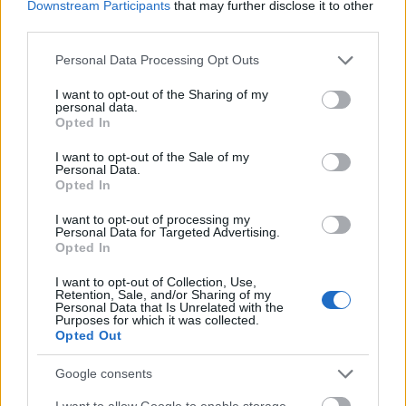
Downstream Participants
that may further disclose it to other
third parties.
La incógnita de Depay
Please note that this website/app uses one or more Google
Personal Data Processing Opt Outs
services and may gather and store information including but
Son días convulsos en el seno del Barcelona.
not limited to your visit or usage behaviour. You may click to
I want to opt-out of the Sharing of my
Recientemente, Memphis Depay realizó cambios en su
personal data.
grant or deny consent to Google and its third-party tags to
Opted In
cuenta de Instagram, eliminando su foto de perfil con la
use your data for below specified purposes in below Google
camiseta del Barcelona y modificando la descripción de su
consent section.
I want to opt-out of the Sale of my
cuenta, en la que también eliminó cualquier vínculo con el
Personal Data.
Opted In
club catalán.
I want to opt-out of processing my
La posible llegada de Morata parece paralizada, pero la
Personal Data for Targeted Advertising.
decepción de Depay con el estado actual del Barcelona y la
Opted In
mala situación económica del club, podría precipitar su
I want to opt-out of Collection, Use,
salida en el mercado invernal. Habrá que estar al tanto de la
Retention, Sale, and/or Sharing of my
Personal Data that Is Unrelated with the
situación del jugador neerlandés.
Purposes for which it was collected.
Opted Out
Escalante regresa con Mendilibar
Google consents
El Alavés ya tiene a su pivote. La llegada de Mendilibar ha
I want to allow Google to enable storage