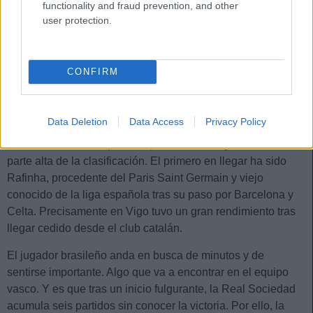
que han sorprendido por su
functionality and fraud prevention, and other
eficacia goleadora forman nuestro
user protection.
Top 5 de jugadores revelación de
la primera vuelta en Comunio.
CONFIRM
Rafinha como revulsivo
Data Deletion
Data Access
Privacy Policy
La Real Sociedad ha acudido al mercado de invierno en
busca de reforzar la plantilla para no descolgarse de la
parte alta de la clasificación. El primero en llegar ha sido
Rafinha, procedente del Paris Saint Germain y viejo
conocido de la liga española tras su paso por Barcelona y
Celta. Precisamente en Vigo tuvo un gran rendimiento tras
llegar cedido desde el club catalán.
El jugador brasileño anda en busca de minutos y de
sentirse importante. Algo que va a encontrar en el equipo
vasco. Y es que tras un inicio fulgurante, la Real Sociedad
acumula seis partidos sin conocer la victoria. Por ello, la