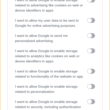
propiciado el regreso de Escalante a la liga española en
related to advertising like cookies on web or
este mercado de invierno. El centrocampista argentino ya
device identifiers in apps.
disputó cinco temporadas en la máxima categoría del fútbol
español de la mano de Mendilibar en el Eibar. Su buen
I want to allow my user data to be sent to
rendimiento le llevó a fichar por la Lazio, donde ha estado
Google for online advertising purposes.
dos temporadas.
I want to allow Google to send me
Tras no haber participado apenas en los últimos meses, el
personalized advertising.
conjunto italiano ha facilitado su cesión. La gran relación
I want to allow Google to enable storage
entre técnico y jugador ha sido clave para que el Alavés ya
related to analytics like cookies on web or
cuente con un centrocampista de garantías. Sin duda, un
device identifiers in apps.
jugador que será clave en lo que resta de campaña y que
asegura puntos cada jornada.
I want to allow Google to enable storage
related to functionality of the website or app.
Los 5 jugadores revelación de la primera vuelta en
I want to allow Google to enable storage
Comunio
related to personalization.
Un par de debutantes en la
categoría, un veterano que ha
I want to allow Google to enable storage
vuelto a Primera y dos delanteros
related to security, including authentication