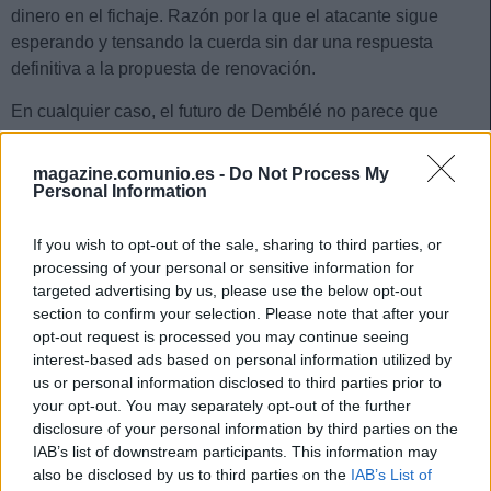
dinero en el fichaje. Razón por la que el atacante sigue
esperando y tensando la cuerda sin dar una respuesta
definitiva a la propuesta de renovación.
En cualquier caso, el futuro de Dembélé no parece que
vaya a tener un final feliz en Barcelona. Su precio de
mercado, superior a los 11 millones, y la posibilidad de que
magazine.comunio.es -
Do Not Process My
desaparezca de las alineaciones de Xavi si el club así lo
Personal Information
decide, nos obliga a tener máxima precaución y plantearnos
una posible venta en nuestros equipos de Comunio.
If you wish to opt-out of the sale, sharing to third parties, or
processing of your personal or sensitive information for
targeted advertising by us, please use the below opt-out
Las 5 decepciones de la primera vuelta en Comunio
section to confirm your selection. Please note that after your
Muchas esperanzas y dinero
opt-out request is processed you may continue seeing
depositados en ellos en agosto y
interest-based ads based on personal information utilized by
poco rendimiento tras 19 jornadas.
us or personal information disclosed to third parties prior to
Este es nuestro Top 5 de
your opt-out. You may separately opt-out of the further
decepciones de la primera vuelta
disclosure of your personal information by third parties on the
en Comunio.
IAB’s list of downstream participants. This information may
also be disclosed by us to third parties on the
IAB’s List of