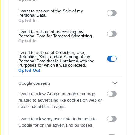
use your data for below specified purposes in below Google
En Corea destaca la presencia del jugador del Mallorca
consent section.
I want to opt-out of the Sale of my
Kang-In Lee, pero todo apunta a que no será titular. Kim del
Personal Data.
Opted In
Nápoles y Hwang del Wolverhampton son otros de los
jugadores a seguir en los coreanos.
I want to opt-out of processing my
Personal Data for Targeted Advertising.
Opted In
Novedad: ¡Ya está aquí el Comunio del Mundial 2022!
I want to opt-out of Collection, Use,
¿Con ganas de Mundial? ¡Pues
Retention, Sale, and/or Sharing of my
puedes disfrutarlo aún más
Personal Data that Is Unrelated with the
Purposes for which it was collected.
jugando su versión en Comunio!
Opted Out
Te desvelamos las claves y todo lo
que tienes que saber para jugar al
Google consents
Comunio del Mundial de Qatar
2022.
I want to allow Google to enable storage
related to advertising like cookies on web or
device identifiers in apps.
Ghana
I want to allow my user data to be sent to
Google for online advertising purposes.