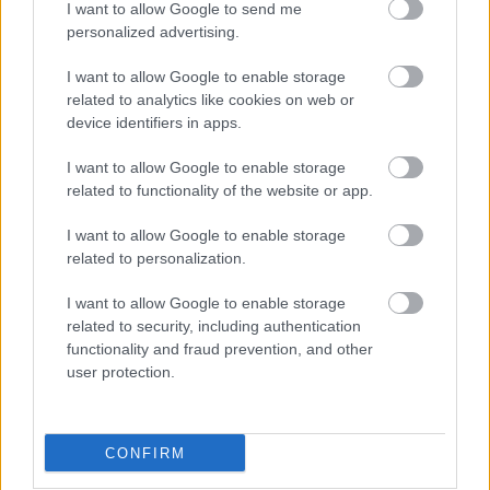
I want to allow Google to send me
personalized advertising.
I want to allow Google to enable storage
related to analytics like cookies on web or
device identifiers in apps.
I want to allow Google to enable storage
related to functionality of the website or app.
I want to allow Google to enable storage
Las ‘Black Stars’ esperan hacer un buen papel en la primera
related to personalization.
fase y tratar de sorprender a las dos favoritas para pasar a
I want to allow Google to enable storage
octavos, Portugal y Uruguay. Para ello cuentan con un
related to security, including authentication
equipo con muchos futbolistas que juegan en Europa,
functionality and fraud prevention, and other
destacando entre ellos Thomas Partey, Iñaki Williams o
user protection.
Kudus.
El once ghanés presenta dudas en varios puestos. Djiku y
CONFIRM
Aidoo pueden entrar en defensa por Salisu, mientras que
Mensah tiene opciones de ser titular en el lateral izquierdo