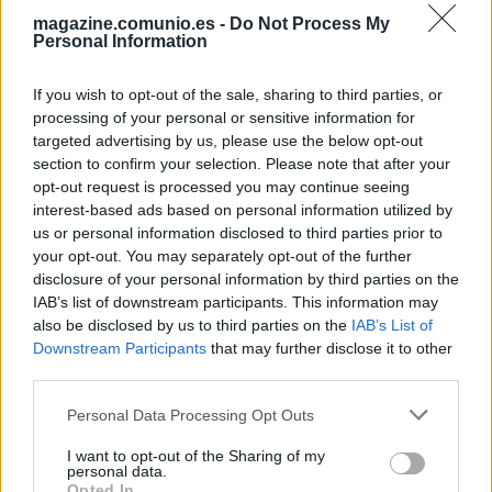
Corea del Sur
magazine.comunio.es -
Do Not Process My
Personal Information
If you wish to opt-out of the sale, sharing to third parties, or
processing of your personal or sensitive information for
targeted advertising by us, please use the below opt-out
section to confirm your selection. Please note that after your
opt-out request is processed you may continue seeing
interest-based ads based on personal information utilized by
us or personal information disclosed to third parties prior to
your opt-out. You may separately opt-out of the further
disclosure of your personal information by third parties on the
IAB’s list of downstream participants. This information may
also be disclosed by us to third parties on the
IAB’s List of
La selección asiática es sobre el papel la más floja del
Downstream Participants
that may further disclose it to other
grupo, pero tiene futbolistas en nómina con los que pueden
third parties.
dar un susto a cualquiera. Su principal referencia es Heung-
Please note that this website/app uses one or more Google
Personal Data Processing Opt Outs
Min Son del Tottenham, quien llega al torneo un poco
services and may gather and store information including but
renqueante tras fracturase el pómulo en la Premier y jugará
not limited to your visit or usage behaviour. You may click to
I want to opt-out of the Sharing of my
personal data.
con una máscara protectora.
grant or deny consent to Google and its third-party tags to
Opted In