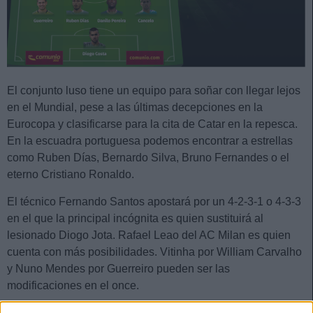
El conjunto luso tiene un equipo para soñar con llegar lejos
en el Mundial, pese a las últimas decepciones en la
Eurocopa y clasificarse para la cita de Catar en la repesca.
En la escuadra portuguesa podemos encontrar a estrellas
como Ruben Días, Bernardo Silva, Bruno Fernandes o el
eterno Cristiano Ronaldo.
El técnico Fernando Santos apostará por un 4-2-3-1 o 4-3-3
en el que la principal incógnita es quien sustituirá al
lesionado Diogo Jota. Rafael Leao del AC Milan es quien
cuenta con más posibilidades. Vitinha por William Carvalho
y Nuno Mendes por Guerreiro pueden ser las
modificaciones en el once.