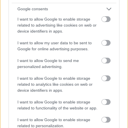
Íñigo Martínez (Athletic): 56 puntos
Google consents
Aritz Elustondo (Real Sociedad): 53 puntos
I want to allow Google to enable storage
related to advertising like cookies on web or
David García (Osasuna): 53 puntos
device identifiers in apps.
Dani Vivian (Athletic): 44 puntos
I want to allow my user data to be sent to
Google for online advertising purposes.
Alejandro Catena (Rayo): 43 puntos
I want to allow Google to send me
Jesús Navas (Sevilla): 43 puntos
personalized advertising.
Alberto Moreno (Villarreal): 36 puntos
I want to allow Google to enable storage
related to analytics like cookies on web or
Manu Sánchez (Osasuna): 36 puntos
device identifiers in apps.
Actualidad Comunio: los lesionados de la jornada 8
I want to allow Google to enable storage
related to functionality of the website or app.
La última jornada de LaLiga ha
transcurrido sin lesiones de
I want to allow Google to enable storage
gravedad y no ha dejado a
related to personalization.
demasiados equipos afectados.