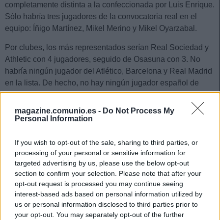
completamente distinta a la confeccionada por Luis Enrique.
Sólo habría tres jugadores de la convocatoria real en el
equipo: Íñigo Martínez, Mikel Merino y Mikel Oyarzabal.
Por clubes, los más representados serían Real Sociedad y
Athletic con 4 jugadores, seguido de Osasuna con 3. No
habría ningún jugador del Atlético, Barcelona y Real Madrid
en la lista. De hecho, no hay ningún jugador español de
esos tres equipos en el Top 50 de Comunio.
magazine.comunio.es -
Do Not Process My
Ander Herrera (PSG) es el jugador español con más puntos
Personal Information
Comunio hasta la fecha. Lleva 70 puntos en 9 partidos
disputados de la Ligue 1, en los que ha marcado 3 goles y
If you wish to opt-out of the sale, sharing to third parties, or
repartido 2 asistencias. Le sigue Mikel Oyarzabal con 66 e
processing of your personal or sensitive information for
Íñigo Martínez con 56.
targeted advertising by us, please use the below opt-out
section to confirm your selection. Please note that after your
Esta sería la lista Comunio de la Selección, compuesta por
opt-out request is processed you may continue seeing
23 jugadores divididos en 3 porteros, 8 defensas, 7
interest-based ads based on personal information utilized by
centrocampistas y 5 delanteros.
us or personal information disclosed to third parties prior to
your opt-out. You may separately opt-out of the further