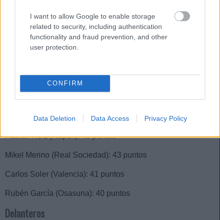
Repasamos la lista de lesionados
I want to allow Google to enable storage
de la jornada 8.
related to security, including authentication
functionality and fraud prevention, and other
user protection.
Centrocampistas
Ander Herrera (PSG): 70 puntos
CONFIRM
Álvaro García (Rayo): 51 puntos
Iker Muniain (Athletic): 50 puntos
Data Deletion
Data Access
Privacy Policy
Fabián Ruiz (Napoli): 45 puntos
Mikel Merino (Real Sociedad): 43 puntos
Carlos Soler (Valencia): 41 puntos
Rubén García (Osasuna): 40 puntos
Delanteros