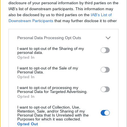
disclosure of your personal information by third parties on the
Análisis: Serge Aurier, potencia para el lateral
IAB’s list of downstream participants. This information may
derecho groguet
also be disclosed by us to third parties on the
IAB’s List of
El Villarreal anunció ayer la
Downstream Participants
that may further disclose it to other
contratación del lateral Serge
third parties.
Aurier. El internacional por Costa
Please note that this website/app uses one or more Google
de Marfil estaba sin equipo y firma
Personal Data Processing Opt Outs
services and may gather and store information including but
por un año con opción a dos más.
not limited to your visit or usage behaviour. You may click to
I want to opt-out of the Sharing of my
Analizamos su trayectoria y
personal data.
grant or deny consent to Google and its third-party tags to
potencial Comunio.
Opted In
use your data for below specified purposes in below Google
consent section.
I want to opt-out of the Sale of my
Personal Data.
Porteros
Opted In
Diego López (Espanyol): 46 puntos
I want to opt-out of processing my
Personal Data for Targeted Advertising.
Opted In
Kiko Casilla (Elche): 45 puntos
I want to opt-out of Collection, Use,
Álex Remiro (Real Sociedad): 41 puntos
Retention, Sale, and/or Sharing of my
Personal Data that Is Unrelated with the
Purposes for which it was collected.
Defensas
Opted Out