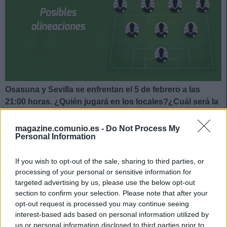
Osasuna y Sevilla se enfrentan el 5 de febrero a las
21:00 horas. ¿Quién jugará en los locales?¿Cuál será la
alineación que presente Lopetegui? A continuación, las
posibles alineaciones del Osasuna-Sevilla.
magazine.comunio.es -
Do Not Process My
Personal Information
* Actualizado a 17:30 horas del 03/02
If you wish to opt-out of the sale, sharing to third parties, or
Osasuna
processing of your personal or sensitive information for
targeted advertising by us, please use the below opt-out
Posible alineación
: Sergio Herrera – Ramalho, David
section to confirm your selection. Please note that after your
García, Juan Cruz, Manu Sánchez – Rubén García,
opt-out request is processed you may continue seeing
Moncayola, Lucas Torró, Javi Martínez (Roberto Torres) –
interest-based ads based on personal information utilized by
us or personal information disclosed to third parties prior to
Kike García, Chimy Ávila (Budimir).