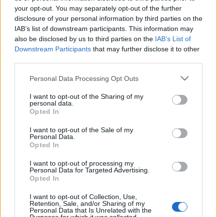
your opt-out. You may separately opt-out of the further
Estos jugadores son baja
: Kike Barja (lesión muscular),
disclosure of your personal information by third parties on the
IAB’s list of downstream participants. This information may
Aridane Hernández, Areso (tibia), Nacho Vidal (sanción),
also be disclosed by us to third parties on the
IAB’s List of
Brasanac (sanción).
Downstream Participants
that may further disclose it to other
third parties.
Estos jugadores son duda:
Oier (COVID-19)
Please note that this website/app uses one or more Google
Personal Data Processing Opt Outs
Posibles cambios en el once
: Ramalho puede jugar en el
services and may gather and store information including but
lateral derecho. Dudas también en el izquierdo, en el que
not limited to your visit or usage behaviour. You may click to
I want to opt-out of the Sharing of my
Cote amenaza la titularidad de Manu Sánchez. Javi
personal data.
grant or deny consent to Google and its third-party tags to
Opted In
Martínez podría ser una de las novedades del once en el
use your data for below specified purposes in below Google
centro del campo, con Roberto Torres como otra de las
consent section.
I want to opt-out of the Sale of my
Personal Data.
posibles opciones. En la delantera, Kike volverá al once tras
Opted In
ser suplente en Granada, mientras que Budimir y Chimy
Ávila se jugarán la otra plaza.
I want to opt-out of processing my
Personal Data for Targeted Advertising.
Opted In
Top Estadísticas: los líderes de LaLiga tras 22
jornadas
I want to opt-out of Collection, Use,
Retention, Sale, and/or Sharing of my
Las notas de SofaScore se basan
Personal Data that Is Unrelated with the