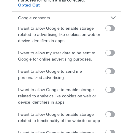
Purposes for which it was collected.
única y exclusivamente en
Opted Out
estadísticas. Repasamos los
líderes de LaLiga en apartados
Google consents
estadísticos como tiros, pases
clave, regates o entradas tras 22
I want to allow Google to enable storage
jornadas disputadas.
related to advertising like cookies on web or
device identifiers in apps.
Sevilla
I want to allow my user data to be sent to
Google for online advertising purposes.
Posible alineación
: Bono – Montiel, Rekik (Diego Carlos),
I want to allow Google to send me
Koundé, Acuña – Fernando, Joan Jordán, Rakitic – Martial
personalized advertising.
(Papu Gómez), En-Nesyri (Rafa Mir), Ocampos.
I want to allow Google to enable storage
Estos jugadores son baja
: Suso (tobillo), Lamela
related to analytics like cookies on web or
(hombro), Delaney (lesión muscular).
device identifiers in apps.
Estos jugadores son duda
: Diego Carlos (molestias).
I want to allow Google to enable storage
related to functionality of the website or app.
Posibles cambios en el once
: Martial tiene opciones de
debutar como titular en el puesto de extremo izquierdo por
I want to allow Google to enable storage