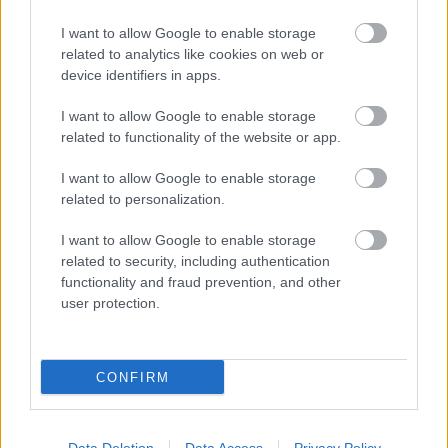
VARGAS
OSO
I want to allow Google to enable storage
related to analytics like cookies on web or
BUENO
AGOUMÉ
device identifiers in apps.
I want to allow Google to enable storage
SUAZO
IGLESIAS
related to functionality of the website or app.
I want to allow Google to enable storage
SANGANTE
KIKE SALAS
related to personalization.
I want to allow Google to enable storage
related to security, including authentication
VLACHODIMOS
functionality and fraud prevention, and other
user protection.
Estos jugadores son baja:
Marcao, Agoumé (sanción).
CONFIRM
Estos jugadores son duda:
Posibles cambios en el once
: Luis García probablemente