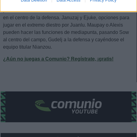
Data Deletion
Data Access
Privacy Policy
apostará por un 4-2-3-1. Azpilicueta puede entrar en el
puesto de Carmona en el lateral diestro o en el de Nianzou
en el centro de la defensa. Januzaj y Ejuke, opciones para
jugar en el extremo diestro por Juanlu. Maupay o Alexis
pueden hacer las funciones de mediapunta, pasando Sow
al centro del campo, Gudelj a la defensa y cayéndose el
equipo titular Nianzou.
¿Aún no juegas a Comunio? Regístrate, ¡gratis!