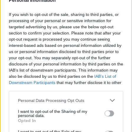
Personal Information
SIBO
COLOMBATTO
If you wish to opt-out of the sale, sharing to third parties, or
processing of your personal or sensitive information for
targeted advertising by us, please use the below opt-out
JAVI LÓPEZ
NACHO VIDAL
section to confirm your selection. Please note that after your
opt-out request is processed you may continue seeing
interest-based ads based on personal information utilized by
DANI CALVO
BAILLY
us or personal information disclosed to third parties prior to
your opt-out. You may separately opt-out of the further
disclosure of your personal information by third parties on the
IAB’s list of downstream participants. This information may
MOLDOVAN
also be disclosed by us to third parties on the
IAB’s List of
Downstream Participants
that may further disclose it to other
third parties.
Estos jugadores son baja
: Ilic, Carmo, Dendoncker, Ejaria,
Please note that this website/app uses one or more Google
Personal Data Processing Opt Outs
Ahijado.
services and may gather and store information including but
not limited to your visit or usage behaviour. You may click to
I want to opt-out of the Sharing of my
Estos jugadores son duda
:
personal data.
grant or deny consent to Google and its third-party tags to
Opted In
use your data for below specified purposes in below Google
Posibles cambios en el once
: Colombatto puede entrar en
consent section.
I want to opt-out of the Sale of my