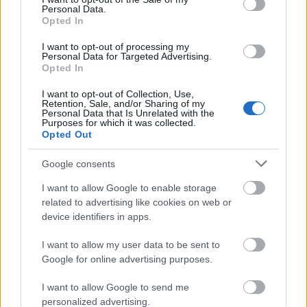
el puesto de Fonseca.
Personal Data.
Opted In
SofaScore-Puntuaciones: preguntas más frecuentes
I want to opt-out of processing my
Personal Data for Targeted Advertising.
SofaScore, la prestigiosa app y
Opted In
web de resultados, es quien
otorgar las calificaciones por
I want to opt-out of Collection, Use,
Retention, Sale, and/or Sharing of my
rendimiento de los futbolistas en
Personal Data that Is Unrelated with the
Comunio.es. A continuación
Purposes for which it was collected.
respondemos las preguntas más
Opted Out
frecuentes sobre SofaScore.
Google consents
I want to allow Google to enable storage
Sevilla
related to advertising like cookies on web or
device identifiers in apps.
I want to allow my user data to be sent to
ROMERO
Google for online advertising purposes.
I want to allow Google to send me
GURIDI
personalized advertising.