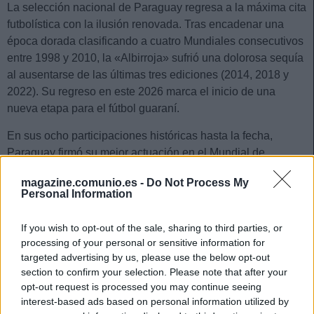
La selección nacional de Paraguay regresa a la máxima cita
futbolística con la ilusión renovada. Tras encadenar una
época dorada clasificando a cuatro Mundiales consecutivos
entre 1998 y 2010, la «Albirroja» sufrió una dolorosa sequía
al ausentarse de las últimas tres ediciones (2014, 2018 y
2022). Su regreso en este 2026 marca el inicio de una
nueva etapa para el fútbol guaraní.
En sus ocho participaciones históricas hasta la fecha,
Paraguay firmó su mejor actuación en el Mundial de
Sudáfrica 2010. En aquella ocasión, dirigidos por Gerardo
magazine.comunio.es -
Do Not Process My
«Tata» Martino, alcanzaron de forma histórica los cuartos de
Personal Information
final, donde cayeron con la cabeza muy alta ante la
campeona España (1-0) en un partido memorable.
If you wish to opt-out of the sale, sharing to third parties, or
processing of your personal or sensitive information for
El equipo dirigido por el argentino Gustavo Alfaro afrontará
targeted advertising by us, please use the below opt-out
esta Copa del Mundo fiel a la identidad histórica de la
section to confirm your selection. Please note that after your
selección: orden táctico, una defensa sumamente férrea,
opt-out request is processed you may continue seeing
agresividad y un contragolpe letal. Aunque no cuentan con
interest-based ads based on personal information utilized by