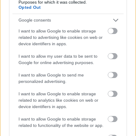
Purposes for which it was collected.
analizamos su plantilla y futbolistas
Opted Out
más recomendables para
Comunio.com.
Google consents
I want to allow Google to enable storage
Posible 11 titular
related to advertising like cookies on web or
device identifiers in apps.
Gill
I want to allow my user data to be sent to
Cáceres – Alderete – Gustavo Gómez – Alonso
Google for online advertising purposes.
Bobadilla – Diego Gómez
Sosa – Enciso – Almirón
I want to allow Google to send me
personalized advertising.
Sanabria
Gustavo Alfaro apostó en la fase de clasificación por los
I want to allow Google to enable storage
related to analytics like cookies on web or
sistemas 4-4-2 o 4-3-3 o 4-2-3-1. Puede modificar durante
device identifiers in apps.
los partidos el esquema táctico dada la polivalencia de
Enciso, quien puede jugar cómo segundo punta, escorado
I want to allow Google to enable storage
en banda o mediapunta.
related to functionality of the website or app.
El jugador del Estrasburgo tiene un puesto fijo en un once