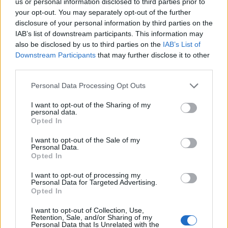
la constelación de estrellas de otras épocas, la plantilla
us or personal information disclosed to third parties prior to
your opt-out. You may separately opt-out of the further
paraguaya presenta futbolistas de un nivel notable en ligas
disclosure of your personal information by third parties on the
competitivas, como Diego Gómez (Brighton), Julio Enciso
IAB’s list of downstream participants. This information may
(Estrasburgo), Omar Alderete (Sunderland) o Antonio
also be disclosed by us to third parties on the
IAB’s List of
Sanabria (Cremonese).
Downstream Participants
that may further disclose it to other
third parties.
Julio Enciso
se perfila como un fichaje más que interesante
para Comunio.com tras una gran temporada con el
Please note that this website/app uses one or more Google
Personal Data Processing Opt Outs
Estrasburgo en la Ligue 1 (3 goles y 6 asistencias).
services and may gather and store information including but
not limited to your visit or usage behaviour. You may click to
I want to opt-out of the Sharing of my
Tampoco hay que perder de vista a Diego Gómez, titular en
personal data.
grant or deny consent to Google and its third-party tags to
25 partidos de Premier este curso en los que ha anotado 5
Opted In
use your data for below specified purposes in below Google
goles.
consent section.
I want to opt-out of the Sale of my
Personal Data.
Opted In
Canadá en el Mundial 2026: ¿Cuál será su once
titular?
I want to opt-out of processing my
Canadá es una de las anfitrionas
Personal Data for Targeted Advertising.
Opted In
del Mundial 2026 y jugará en el
grupo B. ¿Cuál será el equipo
I want to opt-out of Collection, Use,
titular del conjunto
Retention, Sale, and/or Sharing of my
Personal Data that Is Unrelated with the
norteamericano? A continuación