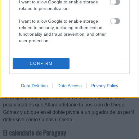
I want to allow Google to enable storage
en el que hay dudas en la portería. El veterano Roberto
related to personalization.
‘Gatito’ Fernández (38 años) fue el portero de la fase de
clasificación, pero en los últimos amistosos Alfaro apostó
I want to allow Google to enable storage
related to security, including authentication
por Orlando Gill, el portero de San Lorenzo de Almagro.
functionality and fraud prevention, and other
En defensa no hay ninguna duda y el cuarteto estará
user protection.
formado por Sebastián Cáceres y Junior Alonso en los
flancos, con Alderete y Gustavo Gómez cómo sólida y
rocosa pareja de centrales.
CONFIRM
El resto del equipo también parece claro y sería una
sorpresa que Diego Gómez, Enciso, Almirón, Bobadilla y
Data Deletion
Data Access
Privacy Policy
Sanabria no fueran titulares. Sólo hay una posición dudosa,
en la que puede jugar Sosa cómo extremo diestro. Otra
posibilidad es que Alfaro adelante la posición de Diego
Gómez y ubique en el doble pivote a un jugador de un perfil
defensivo cómo Cubas u Ojeda.
El calendario de Paraguay