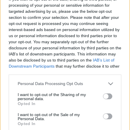
practicarle pruebas sufre una lesión muscular en el sóleo.
processing of your personal or sensitive information for
Podría ser baja para la visita rojiblanca a Barcelona.
targeted advertising by us, please use the below opt-out
section to confirm your selection. Please note that after your
Arambarri, con molestias
opt-out request is processed you may continue seeing
interest-based ads based on personal information utilized by
El Getafe cosechó un valioso empate en su visita a San
us or personal information disclosed to third parties prior to
your opt-out. You may separately opt-out of the further
Mamés en un partido en el que Mauro Arambarri fue titular
disclosure of your personal information by third parties on the
pero volvió a lesionarse. En el minuto 30 el uruguayo pidió
IAB’s list of downstream participants. This information may
el cambio por molestias musculares de las que se
also be disclosed by us to third parties on the
IAB’s List of
desconocía su gravedad. El martes ha entrenado con el
Downstream Participants
that may further disclose it to other
grupo, por lo que en principio puede estar apto para el
third parties.
siguiente compromiso de los azulones, al igual que Carles
Please note that this website/app uses one or more Google
Personal Data Processing Opt Outs
Pérez.
services and may gather and store information including but
Javi Sánchez, cambio por precaución
not limited to your visit or usage behaviour. You may click to
I want to opt-out of the Sharing of my
personal data.
grant or deny consent to Google and its third-party tags to
Opted In
use your data for below specified purposes in below Google
El Valladolid empezó LaLiga 24/25 con un valioso triunfo
consent section.
I want to opt-out of the Sale of my
ante el Espanyol en un partido en el que fue titularr Javi
Personal Data.
Sánchez. El defensor madrileño fue sustituido en el minuto
Opted In