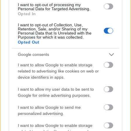
60 por «un golpe en la cabeza» y «estar mal físicamente»
I want to opt-out of processing my
según explicó el técnico Pezzolano en sala de prensa. No
Personal Data for Targeted Advertising.
Opted In
tiene lesión de importancia, por lo que estará disponible
para la visita blanquivioleta al Bernabéu.
I want to opt-out of Collection, Use,
Retention, Sale, and/or Sharing of my
Personal Data that Is Unrelated with the
El 11 ideal de la jornada 1
Purposes for which it was collected.
Opted Out
Robert Lewandowski lidera el 11
ideal de la jornada 1 en Comunio
Google consents
tras su doblete contra el Valencia.
I want to allow Google to enable storage
related to advertising like cookies on web or
device identifiers in apps.
I want to allow my user data to be sent to
Google for online advertising purposes.
Ristic, lesionado en el calentamiento
I want to allow Google to send me
El Celta tuvo la baja de última hora de Mihailo Ristic para
personalized advertising.
medirse al Alavés. El serbio fue incluido por Claudio
I want to allow Google to enable storage
Giraldez en el once titular, pero sufrió molestias en el