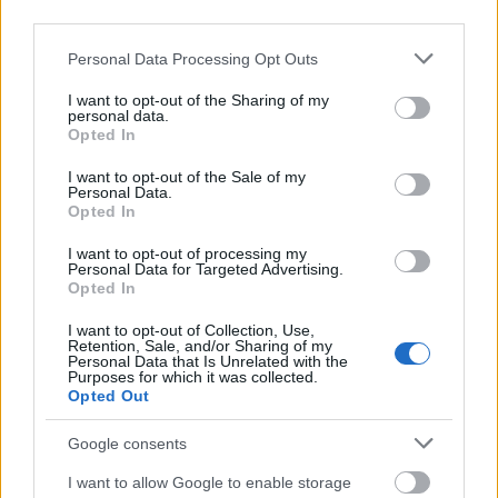
4 meses.
third parties.
Please note that this website/app uses one or more Google
Personal Data Processing Opt Outs
¿Mantener o vender? Cuatro fiascos de la jornada 16
services and may gather and store information including but
Estos cuatro futbolistas fueron
not limited to your visit or usage behaviour. You may click to
I want to opt-out of the Sharing of my
personal data.
algunos de los fiascos de la
grant or deny consent to Google and its third-party tags to
Opted In
jornada 16 tras no dar muchos
use your data for below specified purposes in below Google
puntos pese a tener un valor de
consent section.
I want to opt-out of the Sale of my
mercado superior a los 5 millones
Personal Data.
de euros. ¿Vender o mantener en
Opted In
nuestros equipos?
I want to opt-out of processing my
Personal Data for Targeted Advertising.
Opted In
Por su parte, el Valencia perdió a Samu Castillejo, quien en
I want to opt-out of Collection, Use,
una jugada fortuita recibió un pelotazo en la mano que le ha
Retention, Sale, and/or Sharing of my
Personal Data that Is Unrelated with the
provocado una fractura de muñeca. El extremo no ha
Purposes for which it was collected.
viajado a la Supercopa y podría perderse algún partido más,
Opted Out
si bien podría jugar con una protección en caso de que la
evolución de la lesión sea positiva.
Google consents
Nueva lesión de Pedraza
I want to allow Google to enable storage