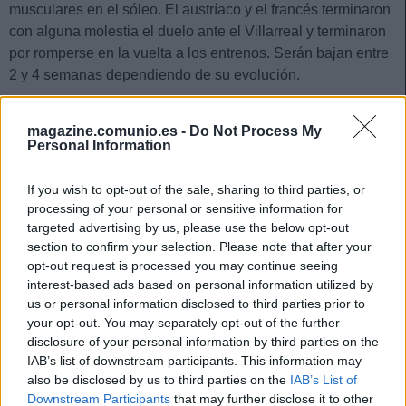
musculares en el sóleo. El austríaco y el francés terminaron
con alguna molestia el duelo ante el Villarreal y terminaron
por romperse en la vuelta a los entrenos. Serán bajan entre
2 y 4 semanas dependiendo de su evolución.
Las ausencias de estos dos futbolistas hará que Rüdiger y
magazine.comunio.es -
Do Not Process My
Camavinga tengan un mayor protagonismo en los próximos
Personal Information
compromisos de los blancos, al igual que Nacho y Ceballos
en caso de que Ancelotti decida hacer algunas rotaciones.
If you wish to opt-out of the sale, sharing to third parties, or
El Cádiz pierde a José Mari y el Valencia a Castillejo
processing of your personal or sensitive information for
targeted advertising by us, please use the below opt-out
section to confirm your selection. Please note that after your
El Valencia-Cádiz fue un duelo accidentado que dejó dos
opt-out request is processed you may continue seeing
lesiones de gravedad. En el lado amarillo, José Mari tuvo
interest-based ads based on personal information utilized by
que retirarse del campo a los 9 minutos de ingresar en él
us or personal information disclosed to third parties prior to
tras sufrir fuerte golpe en una de sus rodillas. Tras
your opt-out. You may separately opt-out of the further
practicarle pruebas, el Cádiz informó que padece una
disclosure of your personal information by third parties on the
IAB’s list of downstream participants. This information may
«afectación del ligamento lateral interno y rotura del
also be disclosed by us to third parties on the
IAB’s List of
menisco externo de su rodilla derecha». Estará de baja 3 o
Downstream Participants
that may further disclose it to other