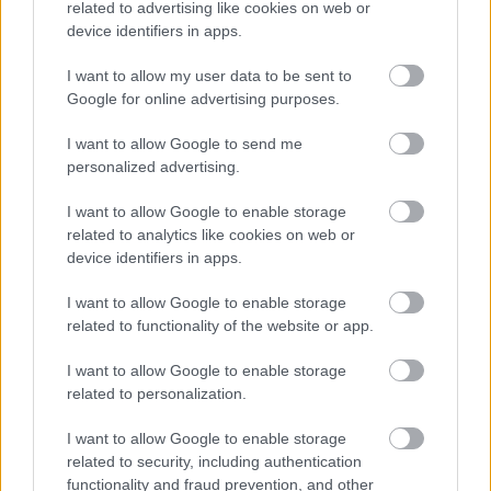
related to advertising like cookies on web or
device identifiers in apps.
El infortunio sigue persiguiendo a Alfonso Pedraza. El
lateral groguet sintió molestias en los isquiotibiales a los
I want to allow my user data to be sent to
pocos minutos de entrar en el campo en el choque ante el
Google for online advertising purposes.
Real Madrid, teniendo que terminar el partido renqueante.
I want to allow Google to send me
Tras practicarle pruebas, sufre una lesión muscular en los
personalized advertising.
isquiotibiales y estará de baja un mínimo de 3 semanas.
I want to allow Google to enable storage
El Villarreal está también pendiente del estado de Capoue y
related to analytics like cookies on web or
Nicolas Jackson, bajas de última hora en la jornada 16 por
device identifiers in apps.
molestias de diversa consideración.
I want to allow Google to enable storage
¿Aún no juegas a Comunio? Regístrate, ¡gratis!
related to functionality of the website or app.
I want to allow Google to enable storage
related to personalization.
I want to allow Google to enable storage
related to security, including authentication
functionality and fraud prevention, and other